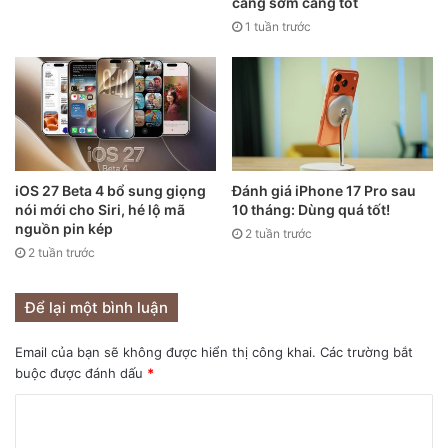
càng sớm càng tốt
1 tuần trước
Còn Apple HomePod mini lại mang trong mình một thiết kế
cũng tương tự nhưng lại được làm nhỏ nhắn hơn và tròn
hơn. Nếu trên tay mẫu loa mini của Apple bạn sẽ tưởng
tượng mình đang cầm trên tay một khối cầu nhỏ.
iOS 27 Beta 4 bổ sung giọng
Đánh giá iPhone 17 Pro sau
nói mới cho Siri, hé lộ mã
10 tháng: Dùng quá tốt!
nguồn pin kép
2 tuần trước
2 tuần trước
Để lại một bình luận
Email của bạn sẽ không được hiển thị công khai.
Các trường bắt
buộc được đánh dấu
*
Bề mặt bên trên của HomePod mini cũng là nơi để chạm