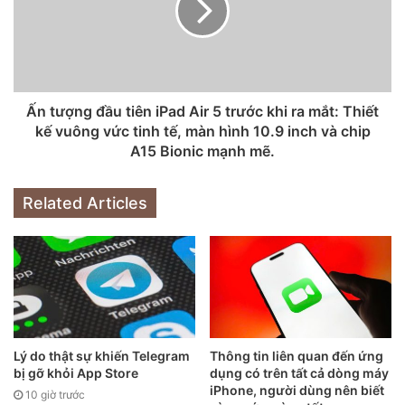
Phía bên trên là khu vực cảm ứng đặt nút âm lượng với đèn
LED hiển thị, đồng thời là nơi thao tác điều khiển.
Ấn tượng đầu tiên iPad Air 5 trước khi ra mắt: Thiết
kế vuông vức tinh tế, màn hình 10.9 inch và chip
A15 Bionic mạnh mẽ.
Related Articles
Lý do thật sự khiến Telegram
Thông tin liên quan đến ứng
bị gỡ khỏi App Store
dụng có trên tất cả dòng máy
iPhone, người dùng nên biết
10 giờ trước