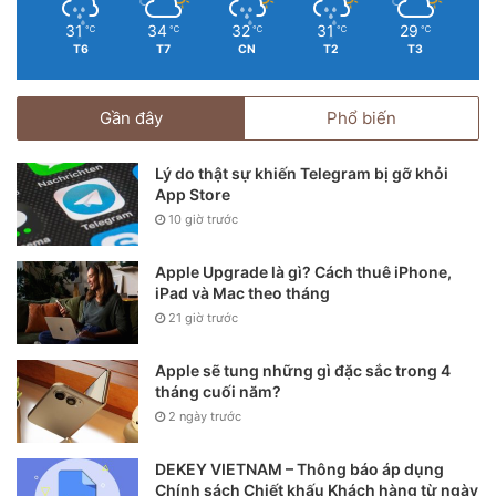
31
34
32
31
29
℃
℃
℃
℃
℃
T6
T7
CN
T2
T3
Gần đây
Phổ biến
Lý do thật sự khiến Telegram bị gỡ khỏi
App Store
10 giờ trước
Apple Upgrade là gì? Cách thuê iPhone,
iPad và Mac theo tháng
21 giờ trước
Apple sẽ tung những gì đặc sắc trong 4
tháng cuối năm?
2 ngày trước
Để có được chất âm ấn tượng này, Apple đã trang bị cho
HomePod 2017 một cấu tạo ấn tượng. Cụ thể, chiếc loa này
DEKEY VIETNAM – Thông báo áp dụng
sẽ bao gồm 1 củ loa trầm 4 inch, đi cùng với mạch khuếch
Chính sách Chiết khấu Khách hàng từ ngày