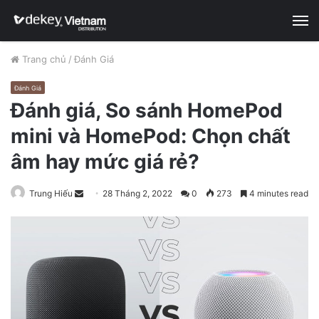
M
Trang chủ
/
Đánh Giá
Đánh Giá
Đánh giá, So sánh HomePod
mini và HomePod: Chọn chất
âm hay mức giá rẻ?
Trung Hiếu
S
28 Tháng 2, 2022
0
273
4 minutes read
e
n
d
a
n
e
m