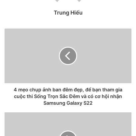
Thiết kế
Trung Hiếu
Cả hai mẫu loa đều sở hữu ngôn ngữ thiết kế tinh tế của
Apple trên các sản phẩm.
HomePod 2017
sở hữu kích
thước lớn dạng hình trụ với các đường uốn lượn bao quanh
từ trên xuống dưới. Bên ngoài, loa được bọc một lớp lưới vải
mềm tạo cảm giác như mút xốp.
4 mẹo chụp ảnh ban đêm đẹp, để bạn tham gia
cuộc thi Sống Trọn Sắc Đêm và có cơ hội nhận
Samsung Galaxy S22