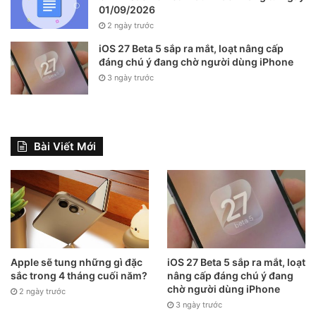
01/09/2026
đại riêng ở đỉnh. Đây cũng chính là điểm ăn tiền của mẫu
2 ngày trước
loa lớn so với thiết bị mini khi có loa trầm riêng biệt. Phía
iOS 27 Beta 5 sắp ra mắt, loạt nâng cấp
dưới là một hệ thống gồm 7 loa tần số cao và 6 micro ở
đáng chú ý đang chờ người dùng iPhone
xung quanh.
3 ngày trước
Bài Viết Mới
Apple sẽ tung những gì đặc
iOS 27 Beta 5 sắp ra mắt, loạt
sắc trong 4 tháng cuối năm?
nâng cấp đáng chú ý đang
chờ người dùng iPhone
HomePod mini chưa chính thức mở bán nên chưa thể đánh
2 ngày trước
3 ngày trước
giá chi tiết được chất lượng âm thanh của mẫu loa nhỏ cao