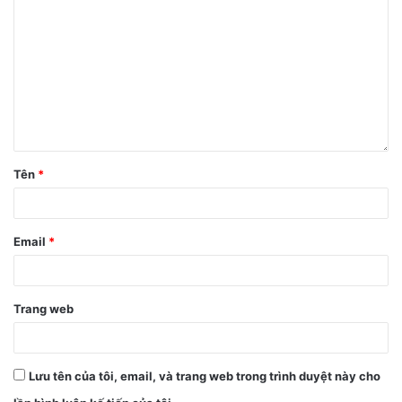
Beats Fit Pro sẽ lên kệ từ ngày 5/11 với giá bán lẻ 199 USD,
tương đương 4.5 triệu đồng. Mức giá này cao hơn khoảng
20 USD so với AirPods 3 mới ra mắt.
Tên
*
Email
*
Trang web
Lưu tên của tôi, email, và trang web trong trình duyệt này cho