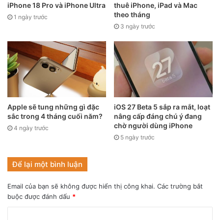
iPhone 18 Pro và iPhone Ultra
thuê iPhone, iPad và Mac
theo tháng
1 ngày trước
3 ngày trước
Nhờ con chip H1 mà Beats Fit Pro có thể hoạt động một
cách mượt mà với các thiết bị iOS, các cử chỉ điều khiển
Apple sẽ tung những gì đặc
iOS 27 Beta 5 sắp ra mắt, loạt
cũng được hỗ trợ liền mạch nhờ cảm biến trang bị trên mỗi
sắc trong 4 tháng cuối năm?
nâng cấp đáng chú ý đang
chờ người dùng iPhone
tai nghe.
4 ngày trước
5 ngày trước
Về thời lượng pin, Beats Fit Pro có thể cung cấp 7 giờ nghe
Để lại một bình luận
nhạc liên tục chỉ với một lần sạc, mở rộng tới 30 giờ khi
dùng kèm với case sạc. Sản phẩm đáp ứng tiêu chuẩn
Email của bạn sẽ không được hiển thị công khai.
Các trường bắt
kháng nước IPX4.
buộc được đánh dấu
*