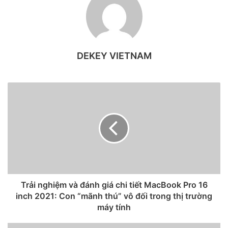
DEKEY VIETNAM
Case sạc của Beats Fit Pro có thiết kế khá nhỏ và mỏng, có
nhiều tuỳ chọn màu sắc để người dùng lựa chọn như màu
đen, trắng, hồng…
Trải nghiệm và đánh giá chi tiết MacBook Pro 16
inch 2021: Con “mãnh thú” vô đối trong thị trường
máy tính