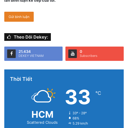
lần bình luận kế tiếp của tôi.
Theo Dõi Dekey:
21.434
0
DEKEY VIETNAM
Subscribers
Thời Tiết
33
℃
HCM
33º - 28º
68%
Scattered Clouds
5.29 km/h