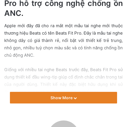
Pro hỗ trợ công nghệ chống ồn
e
m
ANC.
a
i
Apple mới đây đã cho ra mắt một mẫu tai nghe mới thuộc
l
thương hiệu Beats có tên Beats Fit Pro. Đây là mẫu tai nghe
không dây có giá thành rẻ, nổi bật với thiết kế trẻ trung,
nhỏ gọn, nhiều tuỳ chọn màu sắc và có tính năng chống ồn
chủ động ANC.
Giống với nhiều tai nghe Beats trước đây, Beats Fit Pro sử
dụng thiết kế đầu wing-tip giúp cố định chắc chắn trong tai
của người dùng. Thiết kế này đặc biệt hữu dụng khi sử
dụng trong quá trình luyện tập thể dục thể thao.
Show More