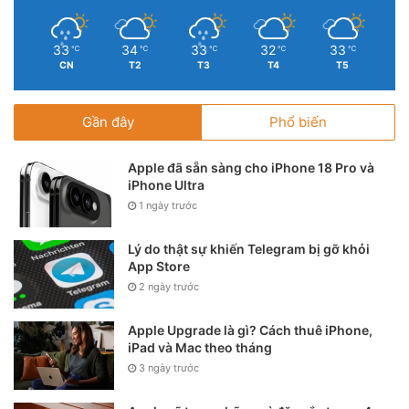
33
34
33
32
33
℃
℃
℃
℃
℃
CN
T2
T3
T4
T5
Gần đây
Phổ biến
Apple đã sẵn sàng cho iPhone 18 Pro và
iPhone Ultra
1 ngày trước
Lý do thật sự khiến Telegram bị gỡ khỏi
App Store
2 ngày trước
Apple Upgrade là gì? Cách thuê iPhone,
iPad và Mac theo tháng
3 ngày trước