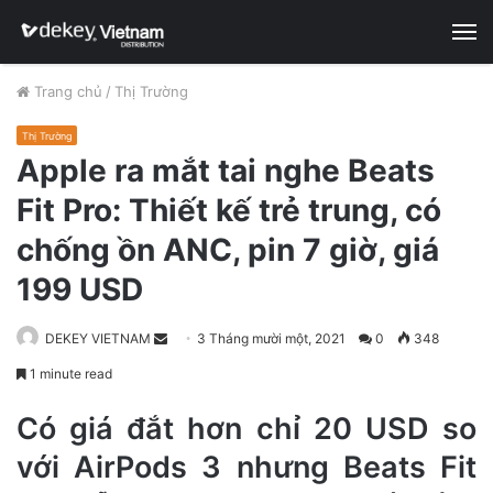
M
Trang chủ
/
Thị Trường
Thị Trường
Apple ra mắt tai nghe Beats
Fit Pro: Thiết kế trẻ trung, có
chống ồn ANC, pin 7 giờ, giá
199 USD
DEKEY VIETNAM
S
3 Tháng mười một, 2021
0
348
e
1 minute read
n
d
Có giá đắt hơn chỉ 20 USD so
a
với AirPods 3 nhưng Beats Fit
n