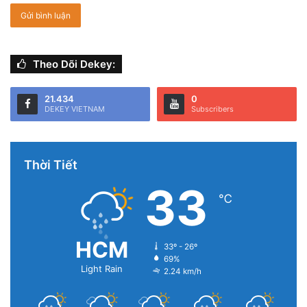
Theo Dõi Dekey:
21.434
0
DEKEY VIETNAM
Subscribers
Thời Tiết
33
℃
HCM
33º - 26º
69%
Light Rain
2.24 km/h