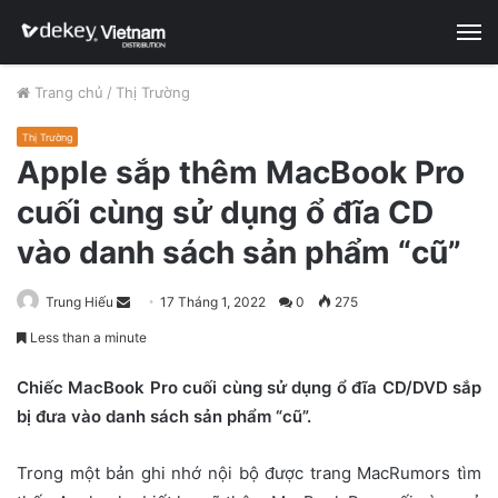
M
Trang chủ
/
Thị Trường
Thị Trường
Apple sắp thêm MacBook Pro
cuối cùng sử dụng ổ đĩa CD
vào danh sách sản phẩm “cũ”
Trung Hiếu
S
17 Tháng 1, 2022
0
275
e
Less than a minute
n
d
Chiếc MacBook Pro cuối cùng sử dụng ổ đĩa CD/DVD sắp
a
bị đưa vào danh sách sản phẩm “cũ”.
n
e
Trong một bản ghi nhớ nội bộ được trang MacRumors tìm
m