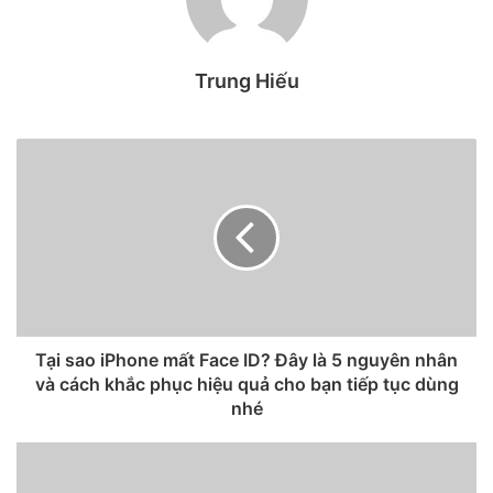
sẵn có của các linh kiện. Như vậy, người dùng MacBook Pro
13 inch 2012 vẫn có thể nhận được dịch vụ sửa chữa và
Trung Hiếu
thay thế từ công ty trong 2 năm tới.
Được phát hành vào tháng 6 năm 2012, mẫu MacBook Pro
13 inch này là máy Mac cuối cùng có ổ CD/DVD tích hợp
được Apple bán ra. Nó vẫn được bán cho đến tháng 10/2016
như một tùy chọn giá rẻ hơn cùng với MacBook Pro 13 inch
mỏng hơn với màn hình Retina.
Về mặt phần mềm, Apple đã ngừng hỗ trợ cho mẫu
MacBook Pro 13 inch giữa năm 2012 với macOS Big Sur
Tại sao iPhone mất Face ID? Đây là 5 nguyên nhân
vào năm 2020.
và cách khắc phục hiệu quả cho bạn tiếp tục dùng
nhé