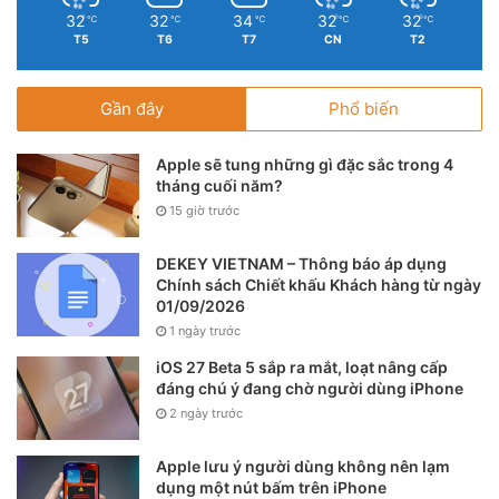
32
32
34
32
32
℃
℃
℃
℃
℃
T5
T6
T7
CN
T2
Gần đây
Phổ biến
Apple sẽ tung những gì đặc sắc trong 4
tháng cuối năm?
15 giờ trước
DEKEY VIETNAM – Thông báo áp dụng
Chính sách Chiết khấu Khách hàng từ ngày
01/09/2026
1 ngày trước
iOS 27 Beta 5 sắp ra mắt, loạt nâng cấp
đáng chú ý đang chờ người dùng iPhone
2 ngày trước
Apple lưu ý người dùng không nên lạm
dụng một nút bấm trên iPhone