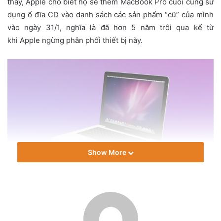
thấy, Apple cho biết họ sẽ thêm MacBook Pro cuối cùng sử
a
dụng ổ đĩa CD vào danh sách các sản phẩm “cũ” của mình
i
vào ngày 31/1, nghĩa là đã hơn 5 năm trôi qua kể từ
l
khi Apple ngừng phân phối thiết bị này.
Show More
Apple Store và Nhà cung cấp dịch vụ được ủy quyền của
Apple sẽ tiếp tục cung cấp dịch vụ sửa chữa cho các sản
phẩm “cũ” trong tối đa bảy năm, tùy thuộc vào tình trạng