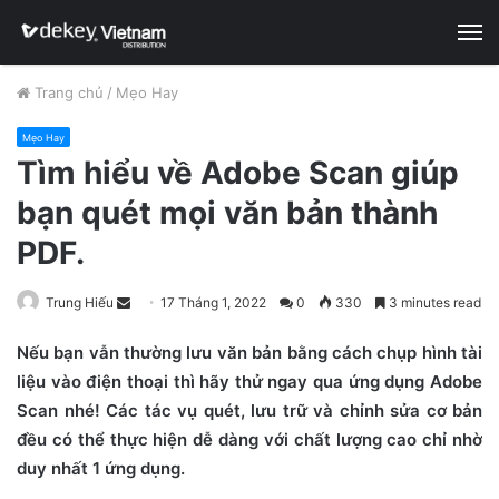
M
Trang chủ
/
Mẹo Hay
Mẹo Hay
Tìm hiểu về Adobe Scan giúp
bạn quét mọi văn bản thành
PDF.
Trung Hiếu
S
17 Tháng 1, 2022
0
330
3 minutes read
e
Nếu bạn vẫn thường lưu văn bản bằng cách chụp hình tài
n
liệu vào điện thoại thì hãy thử ngay qua ứng dụng Adobe
d
Scan nhé! Các tác vụ quét, lưu trữ và chỉnh sửa cơ bản
a
n
đều có thể thực hiện dễ dàng với chất lượng cao chỉ nhờ
e
duy nhất 1 ứng dụng.
m