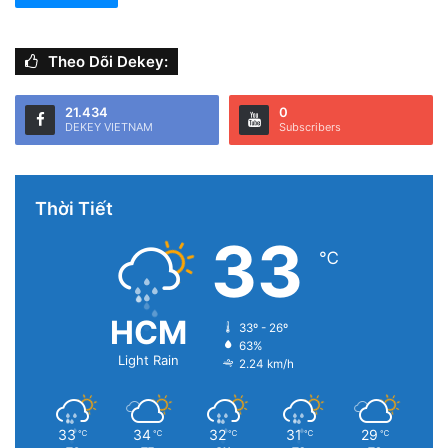
Theo Dõi Dekey:
21.434
0
DEKEY VIETNAM
Subscribers
Bước 3:
Với bản PDF này, bạn cũng có thể chọn chia
Thời Tiết
sẻ
(Share)
hoặc lưu về kho ảnh của mình
(Save as JPEG)
,
33
tìm kiếm nội dung trong văn bản
(OCR)
, …
℃
HCM
33º - 26º
63%
Light Rain
2.24 km/h
33
34
32
31
29
℃
℃
℃
℃
℃