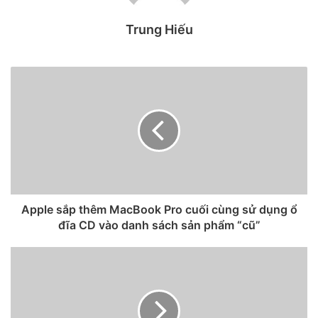
Adobe Scan là gì?
Trung Hiếu
Adobe Scan như là 1 máy scan di động mà bạn có thể đem
đi cùng khắp mọi nơi vì nó là 1 ứng dụng trên điện thoại
hoặc máy tính bảng. Ngoại trừ tính năng quét mọi văn bản
thường thấy thì ứng dụng này còn hỗ trợ người dùng thêm
những tính năng độc đáo khác như: chỉnh sửa lại bản scan,
tìm kiếm nội dung trên văn bản, v.v
Apple sắp thêm MacBook Pro cuối cùng sử dụng ổ
đĩa CD vào danh sách sản phẩm “cũ”