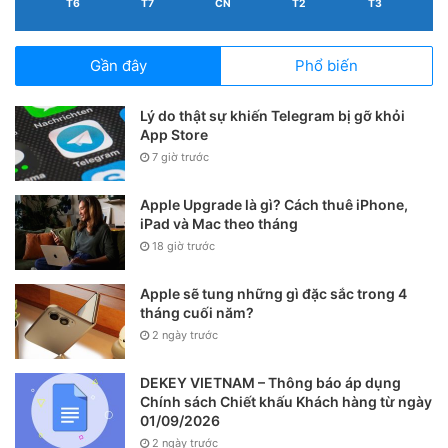
T6
T7
CN
T2
T3
Gần đây
Phổ biến
Lý do thật sự khiến Telegram bị gỡ khỏi
App Store
7 giờ trước
Apple Upgrade là gì? Cách thuê iPhone,
iPad và Mac theo tháng
18 giờ trước
Apple sẽ tung những gì đặc sắc trong 4
Các tính năng nổi bật của
tháng cuối năm?
Adobe Scan
2 ngày trước
DEKEY VIETNAM – Thông báo áp dụng
Quét mọi thứ chỉ với 1 chạm
Chính sách Chiết khấu Khách hàng từ ngày
01/09/2026
Với tính năng chụp tự động, bạn chỉ việc đưa camera về
2 ngày trước