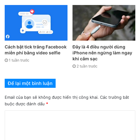
chụp hình hoặc mở tính năng chụp tự động > điều chỉnh
các chấm tròn ở các góc (nếu cần) để xác định vùng tài liệu
sẽ được quét.
Cách bật tick trắng Facebook
Đây là 4 điều người dùng
miễn phí bằng video selfie
iPhone nên ngừng làm ngay
khi cắm sạc
1 tuần trước
2 tuần trước
Để lại một bình luận
Email của bạn sẽ không được hiển thị công khai.
Các trường bắt
buộc được đánh dấu
*