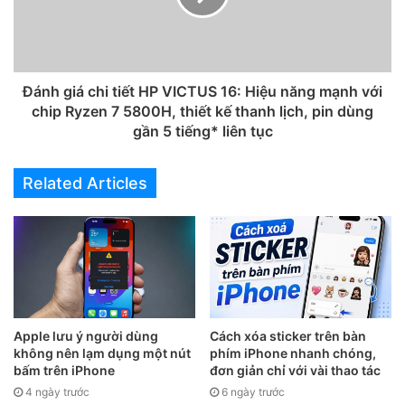
Hiện Adobe Scan có sẵn trên kho ứng dụng của cả Android
Đánh giá chi tiết HP VICTUS 16: Hiệu năng mạnh với
và iOS:
chip Ryzen 7 5800H, thiết kế thanh lịch, pin dùng
gần 5 tiếng* liên tục
Tải dành cho
iOS:
TẠI ĐÂY
Tải dành cho
Android:
TẠI ĐÂY
Related Articles
Hướng dẫn sử dụng Adobe
Scan
Bước 1:
Chọn loại tài liệu bạn sẽ quét như bảng
trắng
(Whiteboard)
, mẫu đơn
(form)
, tài liệu
(document)
,
Apple lưu ý người dùng
Cách xóa sticker trên bàn
danh thiếp
(business card)
.
không nên lạm dụng một nút
phím iPhone nhanh chóng,
bấm trên iPhone
đơn giản chỉ với vài thao tác
Đưa camera về phía tài liệu của bạn. Bạn có thể nhấn nút
4 ngày trước
6 ngày trước