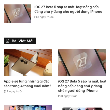
phía tài liệu cần quét rồi chạm nhẹ vào màn hình thì Adobe
iOS 27 Beta 5 sắp ra mắt, loạt nâng cấp
Scan sẽ thực hiện thao tác ngay. Vì tính tiện lợi khi tích hợp
đáng chú ý đang chờ người dùng iPhone
ở điện thoại hay tablet, bạn có thể scan mọi thứ, ở mọi nơi
3 ngày trước
và bất cứ khi nào muốn.
Bài Viết Mới
Apple sẽ tung những gì đặc
iOS 27 Beta 5 sắp ra mắt, loạt
sắc trong 4 tháng cuối năm?
nâng cấp đáng chú ý đang
chờ người dùng iPhone
2 ngày trước
Thao tác ngay với bản scan
3 ngày trước
Sau khi quét, Adobe Scan cho phép người dùng chỉnh sửa