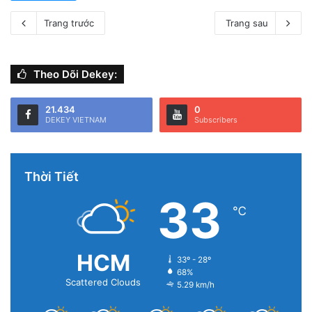
Trang trước
Trang sau
Theo Dõi Dekey:
21.434
0
DEKEY VIETNAM
Subscribers
Thời Tiết
33
℃
HCM
33º - 28º
68%
Scattered Clouds
5.29 km/h