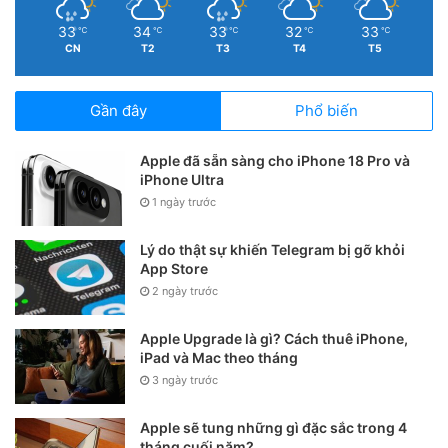
33
34
33
32
33
℃
℃
℃
℃
℃
CN
T2
T3
T4
T5
Gần đây
Phổ biến
Apple đã sẵn sàng cho iPhone 18 Pro và
iPhone Ultra
1 ngày trước
Lý do thật sự khiến Telegram bị gỡ khỏi
App Store
2 ngày trước
Apple Upgrade là gì? Cách thuê iPhone,
iPad và Mac theo tháng
3 ngày trước
Apple sẽ tung những gì đặc sắc trong 4
tháng cuối năm?