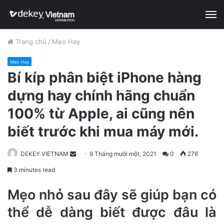
M
Trang chủ
/
Mẹo Hay
Mẹo Hay
Bí kíp phân biệt iPhone hàng
dựng hay chính hãng chuẩn
100% từ Apple, ai cũng nên
biết trước khi mua máy mới.
DEKEY VIETNAM
S
9 Tháng mười một, 2021
0
276
e
3 minutes read
n
d
Mẹo nhỏ sau đây sẽ giúp bạn có
a
thể dễ dàng biết được đâu là
n