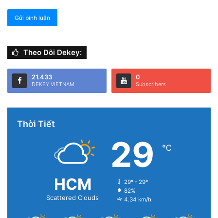
vào kiểm tra thông số của máy trong phần Cài đặt
(Settings) > Cài đặt chung (General) > Giới thiệu (About)
Theo Dõi Dekey:
21.433
0
DEKEY VIETNAM
Subscribers
Thời Tiết
29
℃
HCM
29º - 29º
82%
Scattered Clouds
4.34 km/h