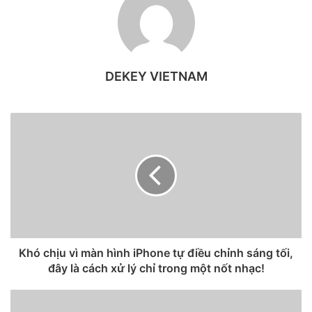
Phân biệt được các loại iPhone không chỉ giúp bạn ước
định được giá trị của sản phẩm, mà còn giúp bạn tránh mua
DEKEY VIETNAM
phải iPhone “dỏm” hay bị lừa
Phân biệt được các loại iPhone không chỉ giúp bạn ước
định được giá trị của sản phẩm, mà còn giúp bạn tránh mua
phải iPhone “dỏm” hay bị lừa. Với mẹo nhỏ sau đây, bạn có
thể dễ dàng biết được đâu là iPhone chính hãng, tân trang
hay đổi trả bảo hành trước khi “xuống tiền” mua máy!
Thế nào là iPhone chính hãng, tân
trang hay đổi trả bảo hành?
Khó chịu vì màn hình iPhone tự điều chỉnh sáng tối,
đây là cách xử lý chỉ trong một nốt nhạc!