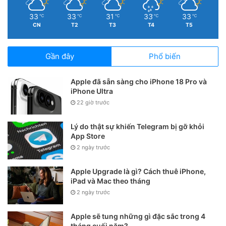
33
33
31
33
33
℃
℃
℃
℃
℃
CN
T2
T3
T4
T5
Gần đây
Phổ biến
Apple đã sẵn sàng cho iPhone 18 Pro và
iPhone Ultra
22 giờ trước
Lý do thật sự khiến Telegram bị gỡ khỏi
App Store
2 ngày trước
Tại phần Số máy (Model), bạn sẽ được cung cấp một dãy ký
Apple Upgrade là gì? Cách thuê iPhone,
iPad và Mac theo tháng
hiệu, ví dụ là MPR02LL/A. Trong đó ký tự đầu tiên sẽ quy
2 ngày trước
định loại hàng của máy, 4 ký tự tiếp theo là mã riêng còn
hai ký tự tiếp theo (đứng trước /A) sẽ cho biết xuất xứ thị
Apple sẽ tung những gì đặc sắc trong 4
trường của máy
tháng cuối năm?