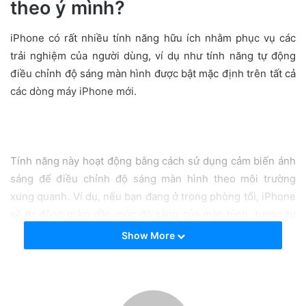
theo ý mình?
e
m
a
iPhone có rất nhiều tính năng hữu ích nhằm phục vụ các
i
trải nghiệm của người dùng, ví dụ như tính năng tự động
l
điều chỉnh độ sáng màn hình được bật mặc định trên tất cả
các dòng máy iPhone mới.
Tính năng này hoạt động bằng cách sử dụng cảm biến ánh
sáng để điều chỉnh độ sáng màn hình theo môi trường
xung quanh. Ví dụ, nếu bạn đang ở trong phòng tối, iPhone
sẽ tự động giảm dần mức độ sáng của màn hình, tương tự
độ sáng màn hình sẽ tăng khi bạn ở nơi có môi trường áng
Show More
sáng tốt hơn.
Đây là một tính năng tự động, không chỉ giúp mắt của bạn
dễ chịu hơn mà còn giúp thích nghi với điều kiện để bạn có