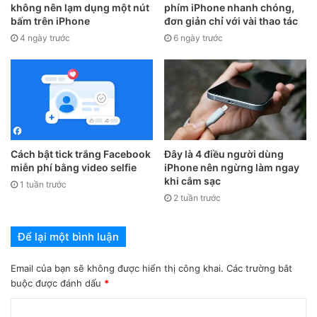
không nên lạm dụng một nút
phím iPhone nhanh chóng,
bấm trên iPhone
đơn giản chỉ với vài thao tác
4 ngày trước
6 ngày trước
Cách bật tick trắng Facebook
Đây là 4 điều người dùng
miễn phí bằng video selfie
iPhone nên ngừng làm ngay
khi cắm sạc
1 tuần trước
2 tuần trước
Để lại một bình luận
Lúc này, ở phần Màn hình và cỡ chữ => Bạn kéo đến cuối cùng và
gạt tắt Độ sáng tự động
Email của bạn sẽ không được hiển thị công khai.
Các trường bắt
buộc được đánh dấu
*