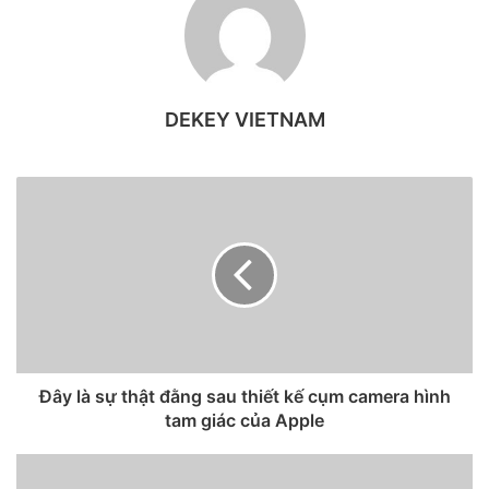
thể nhìn rõ các thông tin trên iPhone. Tuy nhiên, có nhiều
lúc bạn lại muốn đi ngược lại tính năng cảm biến ánh sáng
này, hoặc thậm chí, tính năng này còn gây ra sự khó chịu
khi nó thay đổi độ sáng màn hình mà bạn muốn.
DEKEY VIETNAM
Vì vậy, nếu bạn cảm thấy không hài lòng với tính năng này
thì đây là một cách dễ dàng để tắt việc tự động điều chỉnh
độ sáng màn hình trên iPhone.
Đầu tiên, bạn vào Cài đặt => Cài đặt trợ năng => Màn hình và cỡ chữ
Đây là sự thật đằng sau thiết kế cụm camera hình
tam giác của Apple