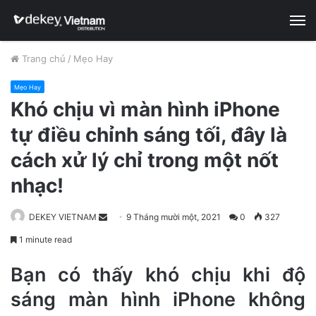
M
Trang chủ
/
Mẹo Hay
Mẹo Hay
Khó chịu vì màn hình iPhone
tự điều chỉnh sáng tối, đây là
cách xử lý chỉ trong một nốt
nhạc!
DEKEY VIETNAM
S
9 Tháng mười một, 2021
0
327
e
1 minute read
n
d
Bạn có thấy khó chịu khi độ
a
sáng màn hình iPhone không
n