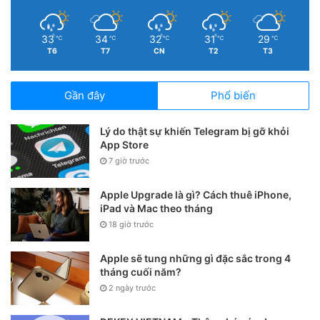
độ sáng màn hình nữa. Tuy nhiên, việc tắt độ sáng tự động
có thể làm giảm tuổi thọ pin của iPhone nếu bạn thường
xuyên để màn hình nó ở độ sáng cực cao.
33
34
32
31
29
℃
℃
℃
℃
℃
T6
T7
CN
T2
T3
Gần đây
Phổ biến
Lý do thật sự khiến Telegram bị gỡ khỏi
App Store
7 giờ trước
Apple Upgrade là gì? Cách thuê iPhone,
iPad và Mac theo tháng
18 giờ trước
Apple sẽ tung những gì đặc sắc trong 4
Sau khi đã tắt tính năng này, bạn sẽ phải điều chỉnh độ
tháng cuối năm?
2 ngày trước
sáng iPhone theo cách thủ công từ Trung tâm điều khiển.