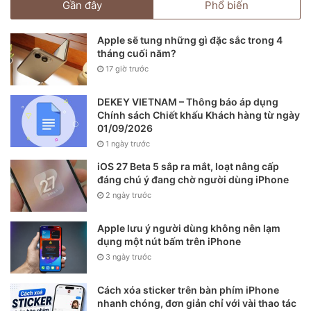
Gần đây
Phổ biến
đề đối với việc điều hướng trên màn hình.
Apple sẽ tung những gì đặc sắc trong 4
Apple Pencil (thế hệ đầu tiên)
tháng cuối năm?
17 giờ trước
DEKEY VIETNAM – Thông báo áp dụng
Chính sách Chiết khấu Khách hàng từ ngày
01/09/2026
1 ngày trước
iOS 27 Beta 5 sắp ra mắt, loạt nâng cấp
đáng chú ý đang chờ người dùng iPhone
2 ngày trước
Apple lưu ý người dùng không nên lạm
dụng một nút bấm trên iPhone
3 ngày trước
Một thiết bị khác được xếp vào danh mục trông “ngốc
nghếch” khi sạc là Apple Pencil thế hệ đầu tiên, được phát
Cách xóa sticker trên bàn phím iPhone
hành vào năm 2015, tức cùng năm với Magic Mouse 2.
nhanh chóng, đơn giản chỉ với vài thao tác