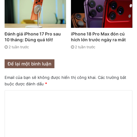
Vào tháng 4/2021, tức sáu năm sau, Apple đã công
bố iMac mới nhất với nhiều tinh chỉnh về thiết kế so với
những người tiền nhiệm của nó, chẳng hạn như cổng
Đánh giá iPhone 17 Pro sau
iPhone 18 Pro Max đón cú
Ethernet trong cục sạc. Magic Mouse 2 đi kèm với iMac
10 tháng: Dùng quá tốt!
hích lớn trước ngày ra mắt
mới và thậm chí có nhiều màu sắc để phù hợp với chiếc PC
2 tuần trước
2 tuần trước
này nhưng Apple vẫn muốn người dùng lật chuột và cắm
cáp Lightning để sạc, điều này khiến nhiều người thất vọng
Để lại một bình luận
với triết lý thiết kế sản phẩm này của công ty.
Email của bạn sẽ không được hiển thị công khai.
Các trường bắt
Siri Remote (2015-2021)
buộc được đánh dấu
*