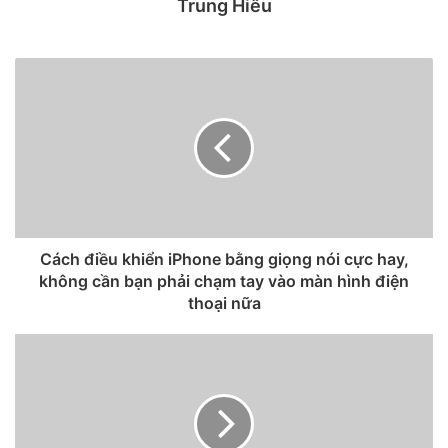
Trung Hiếu
Magic Mouse 2
Được công bố vào năm 2015, Magic Mouse 2 đã được báo
trước khi ra mắt là một sự đổi mới khác của Apple, do bề
mặt cảm ứng của nó có thể nhận dạng các thao tác vuốt và
cử chỉ cũng như nhấp chuột. Những đường cong bóng bẩy
và bề mặt trên liền mạch, bóng bẩy của Magic Mouse 2
khiến nó giống như một hình mẫu về thiết kế của Apple,
cho đến khi bạn sạc nó.
Cách điều khiển iPhone bằng giọng nói cực hay,
không cần bạn phải chạm tay vào màn hình điện
thoại nữa