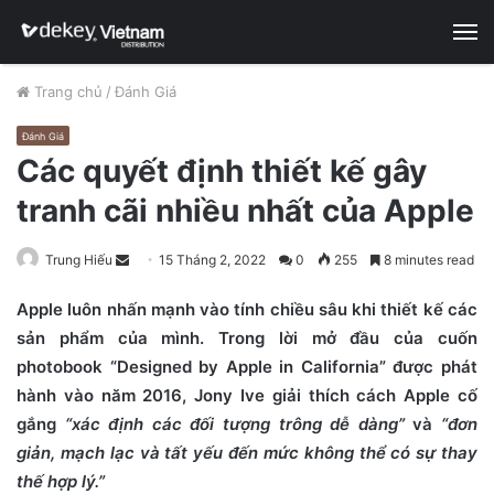
M
Trang chủ
/
Đánh Giá
Đánh Giá
Các quyết định thiết kế gây
tranh cãi nhiều nhất của Apple
Trung Hiếu
S
15 Tháng 2, 2022
0
255
8 minutes read
e
Apple luôn nhấn mạnh vào tính chiều sâu khi thiết kế các
n
sản phẩm của mình. Trong lời mở đầu của cuốn
d
photobook “Designed by Apple in California” được phát
a
n
hành vào năm 2016, Jony Ive giải thích cách Apple cố
e
gắng
“xác định các đối tượng trông dễ dàng”
và
“đơn
m
giản, mạch lạc và tất yếu đến mức không thể có sự thay
a
thế hợp lý.”