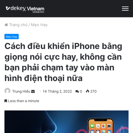
M
Trang chủ
/
Mẹo Hay
Mẹo Hay
Cách điều khiển iPhone bằng
giọng nói cực hay, không cần
bạn phải chạm tay vào màn
hình điện thoại nữa
Trung Hiếu
S
14 Tháng 2, 2022
0
270
e
Less than a minute
n
d
a
n