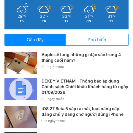
Như vậy mình đã hướng dẫn cách điều khiển iPhone bằng
29
32
33
31
31
℃
℃
℃
℃
℃
giọng nói đến với mọi người. Cảm ơn mọi người đã xem bài
T5
T6
T7
CN
T2
viết của mình.
Gần đây
Phổ biến
Apple sẽ tung những gì đặc sắc trong 4
tháng cuối năm?
19 giờ trước
DEKEY VIETNAM – Thông báo áp dụng
Chính sách Chiết khấu Khách hàng từ ngày
01/09/2026
1 ngày trước
iOS 27 Beta 5 sắp ra mắt, loạt nâng cấp
đáng chú ý đang chờ người dùng iPhone
2 ngày trước