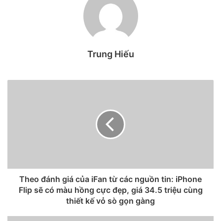
khi bạn không bật Siri nhé.
1. Thiết lập điều khiển bằng giọng nói
Đầu tiền bạn cần phải cài đặt tính năng này để sử dụng
Trung Hiếu
được nhé. Các bước thực hiện như sau:
Bước 1:
Mở
Cài đặt
> Chọn
Trợ năng
> Chọn
Khẩu lệnh.
Theo đánh giá của iFan từ các nguồn tin: iPhone
Flip sẽ có màu hồng cực đẹp, giá 34.5 triệu cùng
thiết kế vỏ sò gọn gàng