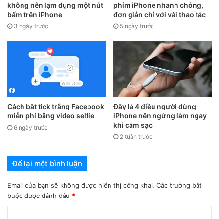
không nên lạm dụng một nút
phím iPhone nhanh chóng,
bấm trên iPhone
đơn giản chỉ với vài thao tác
3 ngày trước
5 ngày trước
Cách bật tick trắng Facebook
Đây là 4 điều người dùng
2. Cách điều khiển bằng giọng nói
miễn phí bằng video selfie
iPhone nên ngừng làm ngay
khi cắm sạc
6 ngày trước
Bạn có thể yêu cầu iPhone làm theo bằng cách ra lệnh từ
2 tuần trước
giọng nói. Sau đây mình sẽ ví dụ cách viết ghi chú bằng
giọng nói nhé.
Để lại một bình luận
Bước 1:
Trên màn hình chính hãy nói
”Tap Notes”
để mở
Email của bạn sẽ không được hiển thị công khai.
Các trường bắt
buộc được đánh dấu
*
ghi chú > Nói
”New Note”
để mở trang ghi mới.