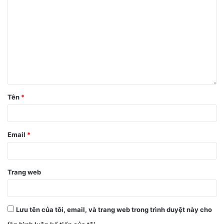
Tên
*
Email
*
Trang web
Lưu tên của tôi, email, và trang web trong trình duyệt này cho
Bước 2:
Tiếp theo nói
”Single tap”
để khởi chạy bàn phím >