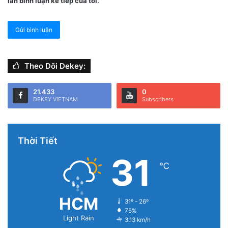
lần bình luận kế tiếp của tôi.
Nói nội dung bạn muốn ghi chú.
Theo Dõi Dekey:
21.433
0
DEKEY VIETNAM
Subscribers
Thời Tiết
31
℃
HCM
31º - 26º
75%
Light Rain
3.13 km/h