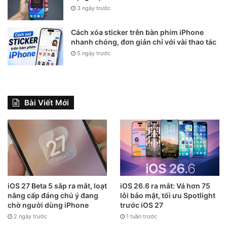
3 ngày trước
Bước 3:
Chọn
Thiết lập
>
Đặt màn hình khóa
(Bạn có thể
đặt ở đâu bạn muốn nhé).
Cách xóa sticker trên bàn phím iPhone
nhanh chóng, đơn giản chỉ với vài thao tác
5 ngày trước
Bài Viết Mới
iOS 27 Beta 5 sắp ra mắt, loạt
iOS 26.6 ra mắt: Vá hơn 75
nâng cấp đáng chú ý đang
lỗi bảo mật, tối ưu Spotlight
chờ người dùng iPhone
trước iOS 27
2 ngày trước
1 tuần trước