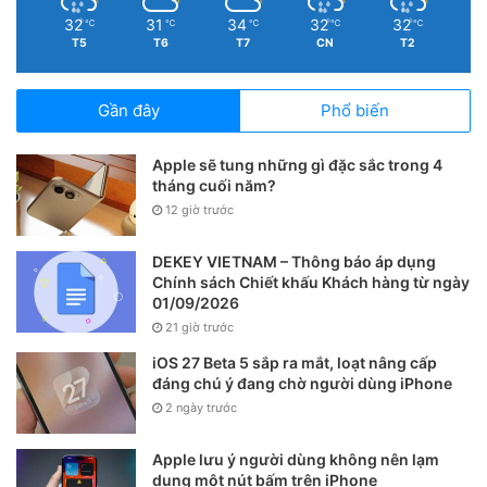
32
31
34
32
32
℃
℃
℃
℃
℃
T5
T6
T7
CN
T2
Gần đây
Phổ biến
Apple sẽ tung những gì đặc sắc trong 4
tháng cuối năm?
12 giờ trước
DEKEY VIETNAM – Thông báo áp dụng
Chính sách Chiết khấu Khách hàng từ ngày
01/09/2026
21 giờ trước
iOS 27 Beta 5 sắp ra mắt, loạt nâng cấp
đáng chú ý đang chờ người dùng iPhone
2 ngày trước
Apple lưu ý người dùng không nên lạm
dụng một nút bấm trên iPhone