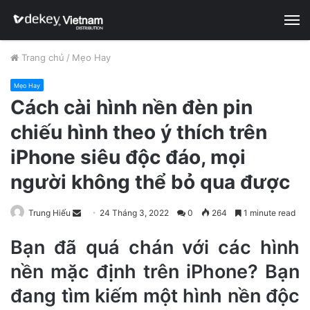
M
Trang chủ
/
Mẹo Hay
Mẹo Hay
Cách cài hình nền đèn pin
chiếu hình theo ý thích trên
iPhone siêu độc đáo, mọi
người không thể bỏ qua được
Trung Hiếu
S
24 Tháng 3, 2022
0
264
1 minute read
e
Bạn đã quá chán với các hình
n
d
nền mặc định trên iPhone? Bạn
a
đang tìm kiếm một hình nền độc
n