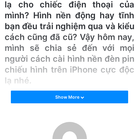
e
lạ cho chiếc điện thoại của
m
mình? Hình nền động hay tĩnh
a
bạn đều trải nghiệm qua và kiểu
i
l
cách cũng đã cũ? Vậy hôm nay,
mình sẽ chia sẻ đến với mọi
người cách cài hình nền đèn pin
chiếu hình trên iPhone cực độc
lạ nhé.
Cách cài hình nền đèn pin chiếu hình
Show More
trên iPhone
Các bước thực hiện như sau:
Bước 1:
Bạn hãy truy cập theo đường
link
bên dưới để tải