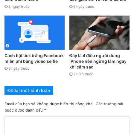
3 ngày trước
5 ngày trước
Cách bật tick trắng Facebook
Đây là 4 điều người dùng
miễn phí bằng video selfie
iPhone nên ngừng làm ngay
khi cắm sạc
6 ngày trước
Bước 3:
Đưa ảnh muốn ghép vào khung tròn cho lấp đầy
2 tuần trước
khung > Nhấn
Hòa trộn
> Chọn
Tẩy
và
xóa
đi phần dư bên
ngoài khung tròn. Hoàn tất, nhấn nút
Lưu
để tải về hình nền
Để lại một bình luận
này nhé.
Email của bạn sẽ không được hiển thị công khai.
Các trường bắt
buộc được đánh dấu
*