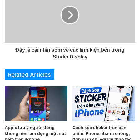
Bước 2:
Mở ứng dụng
Picsart
> Thêm ảnh đèn nền trống
vào > Nhấn
Thêm ảnh
và thêm ảnh bạn muốn ghép vào
nhé.
Đây là cái nhìn sớm về các linh kiện bên trong
Link tải cho Android
Studio Display
Link tải cho iOS
Related Articles
Apple lưu ý người dùng
Cách xóa sticker trên bàn
không nên lạm dụng một nút
phím iPhone nhanh chóng,
bấm trên iPhone
đơn giản chỉ với vài thao tác