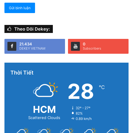
Theo Dõi Dekey:
21.434
0
DEKEY VIETNAM
Subscribers
Thời Tiết
28
℃
HCM
32º - 27º
82%
Scattered Clouds
0.89 km/h
Bước 2:
Chọn
Tất cả ảnh
> Chọn ảnh nền vừa tải.