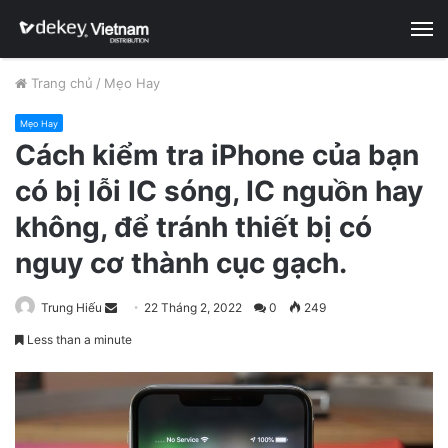
M
Trang chủ
/
Mẹo Hay
Mẹo Hay
Cách kiểm tra iPhone của bạn
có bị lỗi IC sóng, IC nguồn hay
không, để tránh thiết bị có
nguy cơ thành cục gạch.
Trung Hiếu
S
22 Tháng 2, 2022
0
249
e
Less than a minute
n
d
a
n