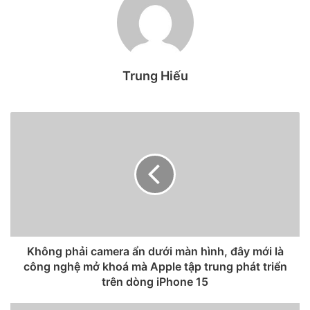
sóng, IC nguồn và IC WiFi. Và
đây là cách kiểm tra lỗi IC sóng
iPhone, giúp bạn biết được
Trung Hiếu
chiếc iPhone của mình có nguy
cơ trở thành cục gạch hay
không.
Cách kiểm tra lỗi IC sóng iPhone
Bước 1:
Bạn mở
cài đặt
trên iPhone, iPad lên > sau đó vào
mục
Cài đặt chung
.
Không phải camera ẩn dưới màn hình, đây mới là
công nghệ mở khoá mà Apple tập trung phát triển
trên dòng iPhone 15