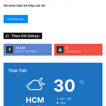
lần bình luận kế tiếp của tôi.
Theo Dõi Dekey:
21.433
0
DEKEY VIETNAM
Subscribers
Thời Tiết
30
℃
HCM
30º - 28º
76%