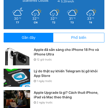
Scattered Clouds
5.29 km/h
30
32
32
31
33
℃
℃
℃
℃
℃
T7
CN
T2
T3
T4
Gần đây
Phổ biến
Apple đã sẵn sàng cho iPhone 18 Pro và
iPhone Ultra
12 giờ trước
Lý do thật sự khiến Telegram bị gỡ khỏi
App Store
1 ngày trước
Apple Upgrade là gì? Cách thuê iPhone,
iPad và Mac theo tháng
2 ngày trước