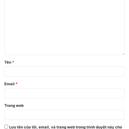
Mẹo này tuy rất nhỏ nhưng sẽ giúp các bạn test được rất
chính xác đó, cùng thử và để lại bình luận bên dưới nhé.
Tên
*
Email
*
Trang web
Lưu tên của tôi, email, và trang web trong trình duyệt này cho