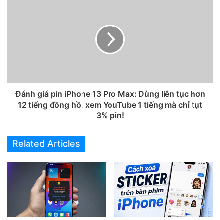
Đánh giá pin iPhone 13 Pro Max: Dùng liên tục hơn
12 tiếng đồng hồ, xem YouTube 1 tiếng mà chỉ tụt
3% pin!
Related Articles
Bước 2:
Bạn chọn vào
Giới thiệu
của iPhone > tại đây bạn
kéo xuống tìm đến mục
Vi c.trình modem
.
Nếu tại mục này vẫn còn hiển thị như hình bên dưới thì
nhân phẩm của bạn rất may mắn vì chiếc iPhone, iPad của