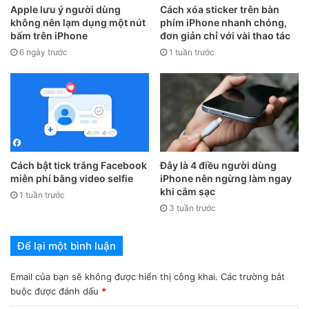
bạn vẫn còn sống tốt. Nhưng nếu mục này không còn hiểu
Apple lưu ý người dùng
Cách xóa sticker trên bàn
không nên lạm dụng một nút
phím iPhone nhanh chóng,
thị gì thì có nguy cơ máy của bạn đã mất IMEI rồi, và việc
bấm trên iPhone
đơn giản chỉ với vài thao tác
bạn cần làm ngay bây giờ là nên đem máy đến những trung
6 ngày trước
1 tuần trước
tâm bảo hành của Apple để kiểm tra và sửa chữa ngay nếu
không thì lại thành cục gạch đó nhé!
Cách bật tick trắng Facebook
Đây là 4 điều người dùng
miễn phí bằng video selfie
iPhone nên ngừng làm ngay
khi cắm sạc
1 tuần trước
3 tuần trước
Để lại một bình luận
Email của bạn sẽ không được hiển thị công khai.
Các trường bắt
buộc được đánh dấu
*