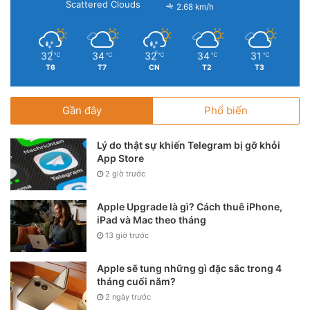
Scattered Clouds
2.68 km/h
32
34
32
34
31
℃
℃
℃
℃
℃
T6
T7
CN
T2
T3
Gần đây
Phổ biến
Lý do thật sự khiến Telegram bị gỡ khỏi
App Store
2 giờ trước
Apple Upgrade là gì? Cách thuê iPhone,
iPad và Mac theo tháng
13 giờ trước
Apple sẽ tung những gì đặc sắc trong 4
tháng cuối năm?
2 ngày trước