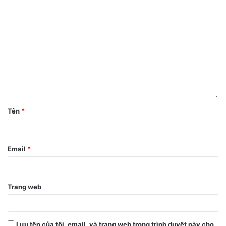
ty đã tạm dừng việc sử dụng thiết kế camera dưới màn hình
này. Vì vậy, chiếc iPhone đầu tiên không có viền, có camera
dưới màn hình và được hỗ trợ công nghệ nhận dạng gương
mặt hoàn hảo hơn có thể sẽ là iPhone 15 Pro.
Tên
*
Email
*
Trang web
Lưu tên của tôi, email, và trang web trong trình duyệt này cho