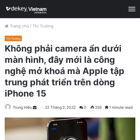
M
Trang chủ
/
Thị Trường
Thị Trường
Không phải camera ẩn dưới
màn hình, đây mới là công
nghệ mở khoá mà Apple tập
trung phát triển trên dòng
iPhone 15
Trung Hiếu
S
22 Tháng 2, 2022
0
256
1 minute read
e
n
d
a