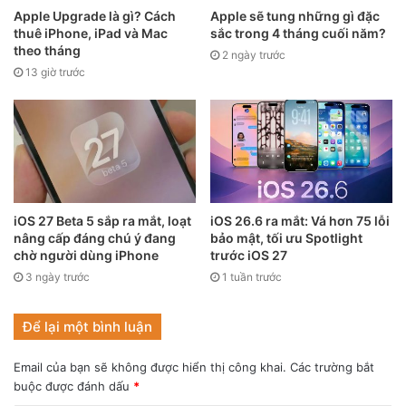
camera dưới màn hình.
Apple Upgrade là gì? Cách
Apple sẽ tung những gì đặc
thuê iPhone, iPad và Mac
sắc trong 4 tháng cuối năm?
theo tháng
2 ngày trước
13 giờ trước
iOS 27 Beta 5 sắp ra mắt, loạt
iOS 26.6 ra mắt: Vá hơn 75 lỗi
nâng cấp đáng chú ý đang
bảo mật, tối ưu Spotlight
chờ người dùng iPhone
trước iOS 27
3 ngày trước
1 tuần trước
Để lại một bình luận
Mở khóa bằng gương mặt trên iPhone (Nguồn: Gizchina)
Email của bạn sẽ không được hiển thị công khai.
Các trường bắt
Ban đầu Apple đã lên kế hoạch bổ sung một camera dưới
buộc được đánh dấu
*
màn hình cho iPhone 13 Pro. Nhưng vì một số lý do, công