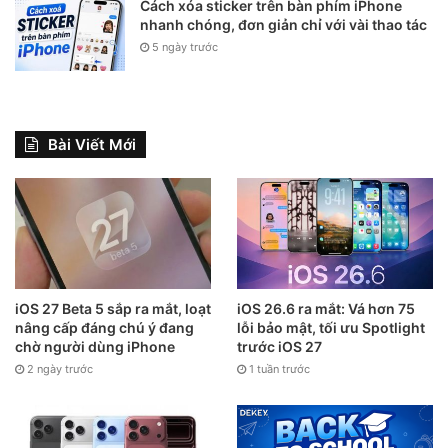
Cách xóa sticker trên bàn phím iPhone
nhanh chóng, đơn giản chỉ với vài thao tác
Bước 5:
Để điện thoại của bạn sáng liên tục trong 60 phút
5 ngày trước
tiếp theo. Sau thời gian này, mức % pin phải còn lại hơn
85% thì pin của bạn đang rất tốt.
Xem thông số đo lường từ nhà
Bài Viết Mới
sản xuất (Áp dụng cho Apple)
Đối với người dùng iPhone, bạn có thể tham khảo chỉ số đo
lường lượng pin và các thông tin bên cạnh đó từ chính nhà
sản xuất.
iOS 27 Beta 5 sắp ra mắt, loạt
iOS 26.6 ra mắt: Vá hơn 75
Bước 1:
Bạn vào
Cài đặt >
chọn mục
Pin > Tình trạng Pin
nâng cấp đáng chú ý đang
lỗi bảo mật, tối ưu Spotlight
chờ người dùng iPhone
trước iOS 27
2 ngày trước
1 tuần trước