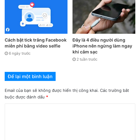
Cách bật tick trắng Facebook
Đây là 4 điều người dùng
miễn phí bằng video selfie
iPhone nên ngừng làm ngay
Kiểm tra pin trong 60 phút
khi cắm sạc
6 ngày trước
2 tuần trước
Bước 1:
Bạn thực hiện tương tự cách trên. Sạc đầy pin rồi
tắt toàn bộ các kết nội mạng của máy.
Để lại một bình luận
Bước 2:
Vào
Cài đặt > Màn hình & Độ sáng >
Kéo
thanh Độ
Email của bạn sẽ không được hiển thị công khai.
Các trường bắt
sáng
lên mức cao nhất.
buộc được đánh dấu
*