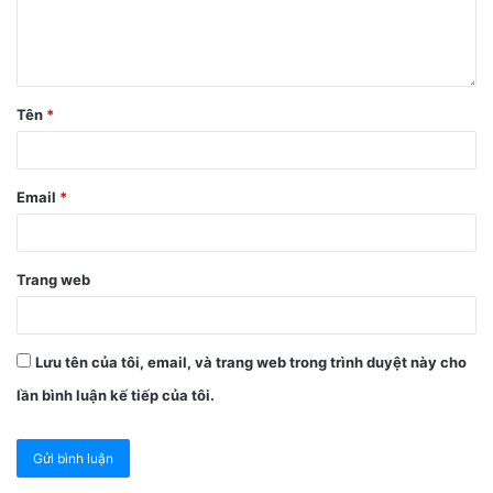
Tên
*
Email
*
Trang web
Lưu tên của tôi, email, và trang web trong trình duyệt này cho
Bước 3:
Cũng trong trang này, ở mục
Tự động Khoá
lần bình luận kế tiếp của tôi.
>
chọn
Không
.