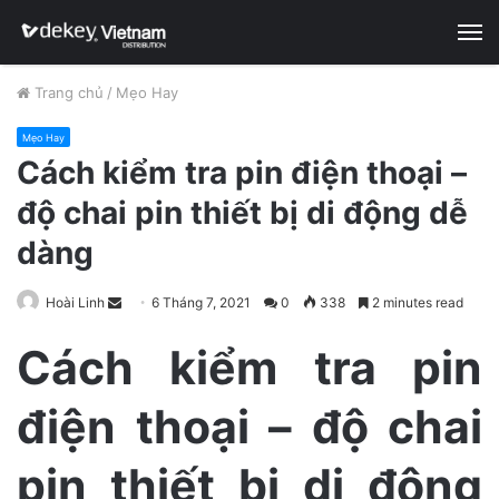
M
Trang chủ
/
Mẹo Hay
Mẹo Hay
Cách kiểm tra pin điện thoại –
độ chai pin thiết bị di động dễ
dàng
Hoài Linh
S
6 Tháng 7, 2021
0
338
2 minutes read
e
Cách kiểm tra pin
n
d
điện thoại – độ chai
a
n
e
pin thiết bị di động
m