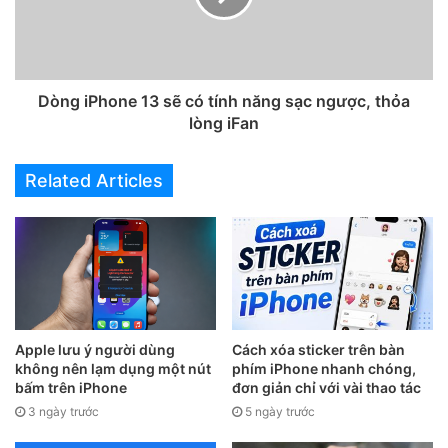
Kiểm tra pin trong vòng 8 tiếng
Bước 1:
Sạc đầy pin điện thoại đến 100%.
Dòng iPhone 13 sẽ có tính năng sạc ngược, thỏa
lòng iFan
Bước 2:
Bạn cần tắt toàn bộ kết nối Wifi, dữ liệu di động
3G/4G.
Related Articles
Bước 3:
Để nguyên điện thoại trong vòng 8 tiếng tiếp theo.
Sau khoảng thời gian này, nếu lượng pin % còn lại lớn hơn
85%-90% thì chứng tỏ pin của bạn vẫn còn tốt.
Apple lưu ý người dùng
Cách xóa sticker trên bàn
không nên lạm dụng một nút
phím iPhone nhanh chóng,
bấm trên iPhone
đơn giản chỉ với vài thao tác
3 ngày trước
5 ngày trước