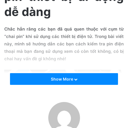
a
dễ dàng
i
l
Chắc hẳn rằng các bạn đã quá quen thuộc với cụm từ
“chai pin” khi sử dụng các thiết bị điện tử. Trong bài viết
này, mình sẽ hướng dẫn các bạn cách kiểm tra pin điện
thoại mà bạn đang sử dụng xem có còn tốt không, có bị
chai hay vấn đề gì không nhé!
Show More