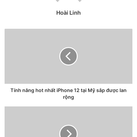
12, riêng chiếc iPhone SE 2020 không còn kinh doanh tại
Hoài Linh
nhiều đại lý nên vắng mặt trong thống kê này.
Tính năng hot nhất iPhone 12 tại Mỹ sắp được lan
rộng