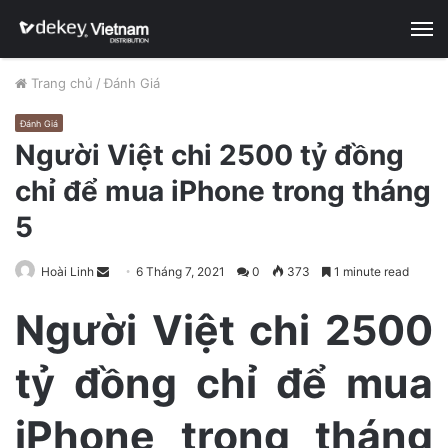
M
Trang chủ
/
Đánh Giá
Đánh Giá
Người Việt chi 2500 tỷ đồng
chỉ để mua iPhone trong tháng
5
Hoài Linh
S
6 Tháng 7, 2021
0
373
1 minute read
e
Người Việt chi 2500
n
d
tỷ đồng chỉ để mua
a
n
e
iPhone trong tháng
m