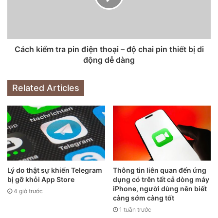
Từ thống kê trên, chúng ta có thể thấy người dùng Việt đặc
biệt chuộng các dòng iPhone 12 Pro Max, iPhone 11 và
iPhone 12. Chỉ tính riêng model đắt nhất là iPhone 12 Pro
Cách kiểm tra pin điện thoại – độ chai pin thiết bị di
Max có giá trên dưới 30 triệu đồng đã chiếm tới gần 40%
động dễ dàng
lượng iPhone bán ả trong một tháng với khoảng 39,000
máy, cho thấy đây chính là mẫu iPhone được người dùng
Related Articles
Việt quan tâm nhất trong thời gian qua.
Tại CellphoneS, trong tháng 5, doanh số iPhone giảm
khoảng 15% so với tháng trước đó. Điều này được cho là do
ảnh hưởng từ dịch COVID-19 đồng thời cũng một phần do
ảnh hưởng của các mặt hàng iPhone xách tay.
Lý do thật sự khiến Telegram
Thông tin liên quan đến ứng
bị gỡ khỏi App Store
dụng có trên tất cả dòng máy
iPhone, người dùng nên biết
4 giờ trước
càng sớm càng tốt
1 tuần trước