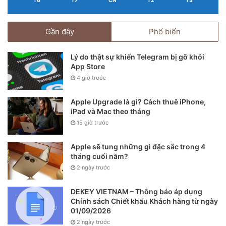
T6
T7
CN
T2
T3
Gần đây
Phổ biến
Lý do thật sự khiến Telegram bị gỡ khỏi
App Store
4 giờ trước
Apple Upgrade là gì? Cách thuê iPhone,
iPad và Mac theo tháng
15 giờ trước
Apple sẽ tung những gì đặc sắc trong 4
tháng cuối năm?
2 ngày trước
DEKEY VIETNAM – Thông báo áp dụng
Chính sách Chiết khấu Khách hàng từ ngày
01/09/2026
2 ngày trước