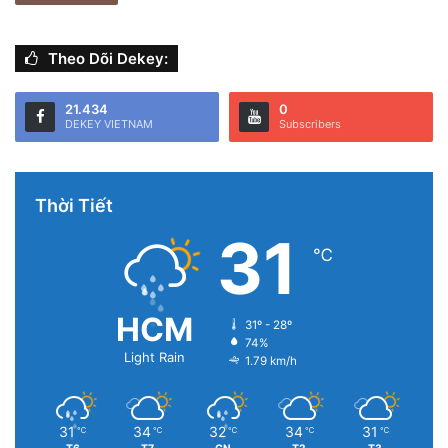
Theo Dõi Dekey:
21.434
0
DEKEY VIETNAM
Subscribers
Thời Tiết
31
℃
HCM
31º - 28º
74%
Light Rain
1.79 km/h
31
34
32
34
31
℃
℃
℃
℃
℃