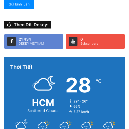
Theo Dõi Dekey:
21.434
0
DEKEY VIETNAM
Subscribers
Thời Tiết
28
℃
HCM
29º - 26º
66%
Scattered Clouds
5.27 km/h