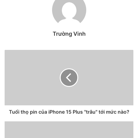
Bước 1.
Bạn truy cập vào
InShot
, chọn
Video
, sau đó
chọn
video
cần chỉnh.
Trường Vinh
Tuổi thọ pin của iPhone 15 Plus "trâu" tới mức nào?