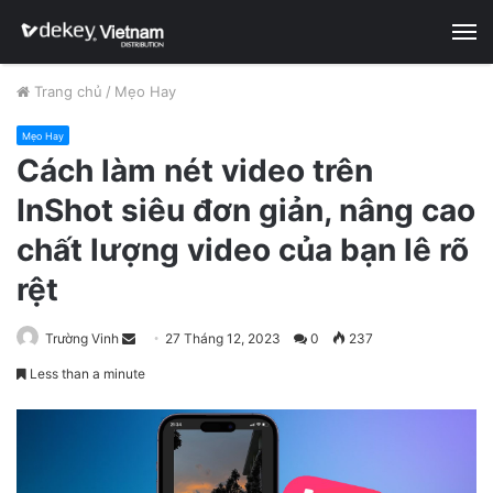
M
Trang chủ
/
Mẹo Hay
Mẹo Hay
Cách làm nét video trên
InShot siêu đơn giản, nâng cao
chất lượng video của bạn lê rõ
rệt
Trường Vinh
S
27 Tháng 12, 2023
0
237
e
Less than a minute
n
d
a
n