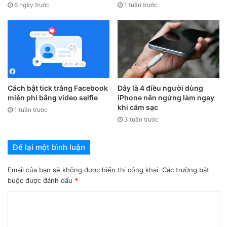
6 ngày trước
1 tuần trước
Bước 3.
Lúc này, bạn chọn
Tạo độ sắc nét
và kéo điều
chỉnh độ nét phù hợp với video. Sau khi hoàn thành bạn
Cách bật tick trắng Facebook
Đây là 4 điều người dùng
nhấn vào biểu tượng mũi tên để lưu video về máy.
miễn phí bằng video selfie
iPhone nên ngừng làm ngay
khi cắm sạc
1 tuần trước
3 tuần trước
Để lại một bình luận
Email của bạn sẽ không được hiển thị công khai.
Các trường bắt
buộc được đánh dấu
*