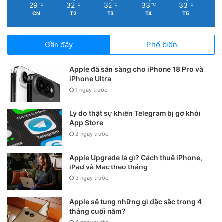
29
32
32
33
33
℃
℃
℃
℃
℃
CN
T2
T3
T4
T5
Gần đây
Phổ biến
Apple đã sẵn sàng cho iPhone 18 Pro và
iPhone Ultra
1 ngày trước
Lý do thật sự khiến Telegram bị gỡ khỏi
App Store
2 ngày trước
Apple Upgrade là gì? Cách thuê iPhone,
iPad và Mac theo tháng
3 ngày trước
Apple sẽ tung những gì đặc sắc trong 4
tháng cuối năm?
4 ngày trước