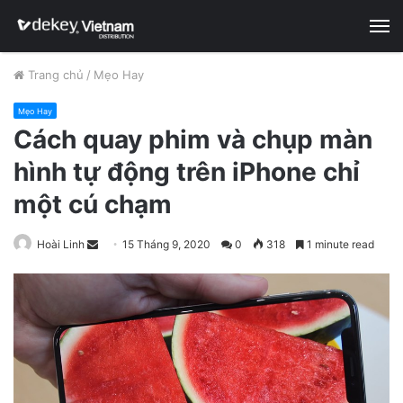
M
Trang chủ
/
Mẹo Hay
Mẹo Hay
Cách quay phim và chụp màn
hình tự động trên iPhone chỉ
một cú chạm
Hoài Linh
S
15 Tháng 9, 2020
0
318
1 minute read
e
n
d
a
n
e
m