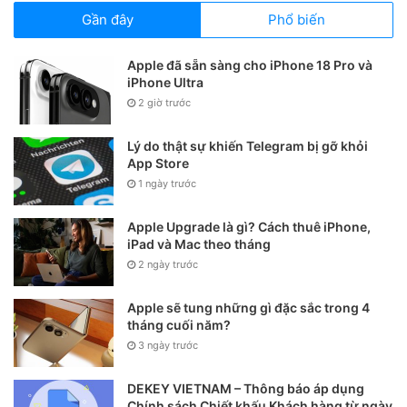
Gần đây
Phổ biến
Đối với dòng iPhone có Touch ID
: Nhấn nút
Nguồn
và
nút
Home
cùng một lúc.
Apple đã sẵn sàng cho iPhone 18 Pro và
iPhone Ultra
2 giờ trước
Lý do thật sự khiến Telegram bị gỡ khỏi
App Store
1 ngày trước
Apple Upgrade là gì? Cách thuê iPhone,
iPad và Mac theo tháng
2 ngày trước
Apple sẽ tung những gì đặc sắc trong 4
tháng cuối năm?
3 ngày trước
DEKEY VIETNAM – Thông báo áp dụng
Chính sách Chiết khấu Khách hàng từ ngày