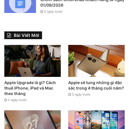
01/09/2026
3 ngày trước
Và để chụp màn hình toàn bộ trang web dài, bạn nhấn vào
hình thu nhỏ tạm thời xuất hiện ở góc dưới bên trái của màn
Bài Viết Mới
hình. Chọn
Toàn trang
>
Crop
.
Apple Upgrade là gì? Cách
Apple sẽ tung những gì đặc
thuê iPhone, iPad và Mac
sắc trong 4 tháng cuối năm?
theo tháng
3 ngày trước
2 ngày trước