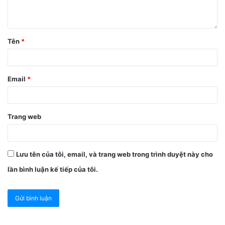
Tên
*
Email
*
Trang web
Lưu tên của tôi, email, và trang web trong trình duyệt này cho
lần bình luận kế tiếp của tôi.
2. Hướng dẫn chụp màn hình trên
iPhone
Đối với dòng iPhone có Face ID
: Nhấn nút
Tăng âm