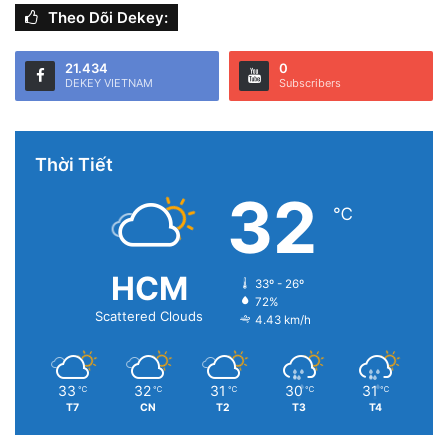
lượng
và nút
Nguồn
cùng một lúc.
Theo Dõi Dekey:
21.434
0
DEKEY VIETNAM
Subscribers
Thời Tiết
32
℃
HCM
33º - 26º
72%
Scattered Clouds
4.43 km/h
33
32
31
30
31
℃
℃
℃
℃
℃
T7
CN
T2
T3
T4