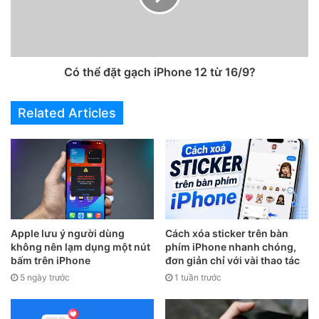
Có thể đặt gạch iPhone 12 từ 16/9?
Related Articles
Bước 2
. Mở
Trung tâm điều khiển
, chạm vào biểu
Apple lưu ý người dùng
Cách xóa sticker trên bàn
tượng
Ghi màn hình
, sau đó đợi đếm ngược 3 giây.
không nên lạm dụng một nút
phím iPhone nhanh chóng,
bấm trên iPhone
đơn giản chỉ với vài thao tác
5 ngày trước
1 tuần trước