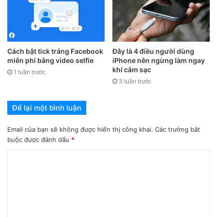
Cách bật tick trắng Facebook
Đây là 4 điều người dùng
miễn phí bằng video selfie
iPhone nên ngừng làm ngay
khi cắm sạc
1 tuần trước
3 tuần trước
Để lại một bình luận
Email của bạn sẽ không được hiển thị công khai.
Các trường bắt
buộc được đánh dấu
*
Bước 3
. Để dừng ghi, chạm vào thanh trạng thái màu đỏ ở
đầu màn hình, sau đó chạm vào
Dừng
. Truy cập
Ảnh
để
xem lại bản ghi màn hình của bạn.