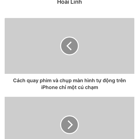
Hoài Linh
Cách quay phim và chụp màn hình tự động trên
iPhone chỉ một cú chạm
Mặc dù vậy, vẫn có 1 trường hợp khác. Đó là Apple vẫn sẽ
ra mắt iPhone 12 vào tháng 9, nhưng ngày lên kệ sẽ muộn
hơn 1 tháng. Cách làm này cũng đã từng được áp dụng trên
những mẫu iPhone trước đây.
Các báo cáo trước đây tiết lộ rằng việc đặt trước iPhone 12
sẽ bắt đầu vào khoảng giữa tháng 10 và việc giao hàng đối