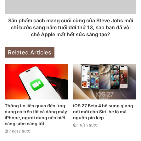
với bản iPhone 12 tiêu chuẩn sẽ được thực hiện sau đó 1
tuần. Nhưng không phải tất cả phiên bản sẽ được bán cùng
Sản phẩm cách mạng cuối cùng của Steve Jobs mới
nhau. Theo đó, iPhone 12 sẽ có sẵn để mua vào tháng 10,
chỉ bước sang năm tuổi đời thứ 13, sao bạn đã vội
trong khi các mẫu khác trong dòng sản phẩm, bao gồm cả
chê Apple mất hết sức sáng tạo?
iPhone 12 Pro, sẽ được bán vào tháng 11.
Related Articles
Thông tin liên quan đến ứng
iOS 27 Beta 4 bổ sung giọng
dụng có trên tất cả dòng máy
nói mới cho Siri, hé lộ mã
iPhone, người dùng nên biết
nguồn pin kép
càng sớm càng tốt
1 tuần trước
7 ngày trước