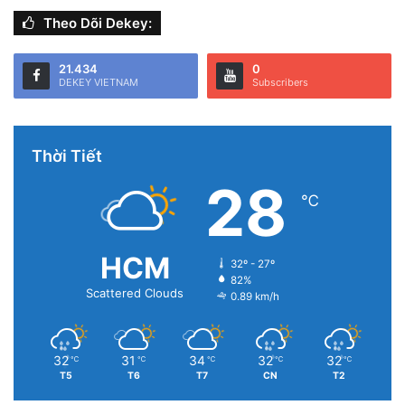
Theo Dõi Dekey:
21.434
0
DEKEY VIETNAM
Subscribers
Thời Tiết
28
℃
HCM
32º - 27º
82%
Scattered Clouds
0.89 km/h
32
31
34
32
32
℃
℃
℃
℃
℃
T5
T6
T7
CN
T2