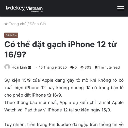
M
Trang chủ
/
Đánh Giá
Đánh Giá
Có thể đặt gạch iPhone 12 từ
16/9?
Hoài Linh
S
15 Tháng 9, 2020
0
303
1 minute read
e
Sự kiện 15/9 của Apple đang gây tò mò khi không rõ có
n
xuất hiện iPhone 12 hay không nhưng đã có trang bán lẻ
d
cho phép đặt iPhone từ 16/9.
a
n
Theo thông báo mới nhất, Apple dự kiến chỉ ra mắt Apple
e
Watch và iPad thay vì iPhone 12 tại sự kiện ngày 15/9.
m
a
Tuy nhiên, trên trang Pinduoduo đã ngập tràn thông tin về