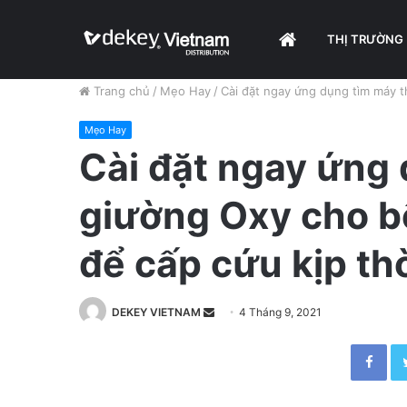
HOME
THỊ TRƯỜNG
Trang chủ
/
Mẹo Hay
/
Cài đặt ngay ứng dụng tìm máy t
Mẹo Hay
Cài đặt ngay ứng 
giường Oxy cho b
để cấp cứu kịp th
DEKEY VIETNAM
S
4 Tháng 9, 2021
e
Facebook
n
d
a