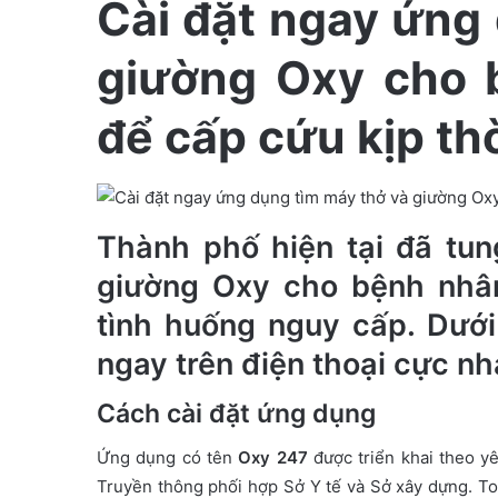
Cài đặt ngay ứng
n
e
giường Oxy cho 
m
a
để cấp cứu kịp th
i
l
Thành phố hiện tại đã tu
giường Oxy cho bệnh nhâ
tình huống nguy cấp. Dưới
ngay trên điện thoại cực nh
Cách cài đặt ứng dụng
Ứng dụng có tên
Oxy 247
được triển khai theo y
Truyền thông phối hợp Sở Y tế và Sở xây dựng. Toà