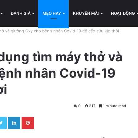
ĐÁNH GIÁ
MẸO HAY
KHUYẾN MÃI
HOẠT ĐỘNG
hở và giường Oxy cho bệnh nhân Covid-19 để cấp cứu kịp thời
dụng tìm máy thở và
ệnh nhân Covid-19
ời
0
317
1 minute read
Twitter
LinkedIn
Pinterest