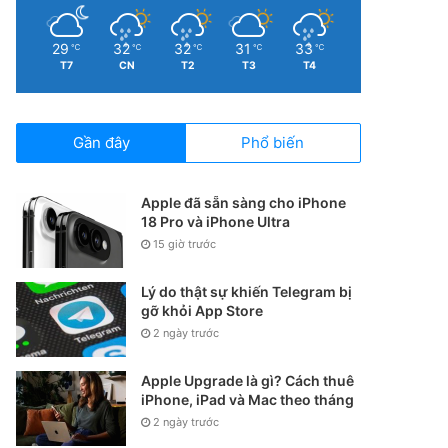
29
32
32
31
33
℃
℃
℃
℃
℃
T7
CN
T2
T3
T4
Gần đây
Phổ biến
Apple đã sẵn sàng cho iPhone
18 Pro và iPhone Ultra
15 giờ trước
Lý do thật sự khiến Telegram bị
gỡ khỏi App Store
2 ngày trước
Apple Upgrade là gì? Cách thuê
iPhone, iPad và Mac theo tháng
2 ngày trước