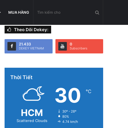
Tìm
MUA HÀNG
Theo Dõi Dekey:
kiếm
21.433
0
DEKEY VIETNAM
Subscribers
cho
Thời Tiết
30
℃
HCM
30º - 28º
80%
Scattered Clouds
4.74 km/h