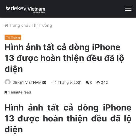
M
Trang chủ
/
Thị Trường
Thị Trường
Hình ảnh tất cả dòng iPhone
13 được hoàn thiện đều đã lộ
diện
DEKEY VIETNAM
S
4 Tháng 9, 2021
0
342
e
1 minute read
n
d
Hình ảnh tất cả dòng iPhone
a
13 được hoàn thiện đều đã lộ
n
e
diện
m