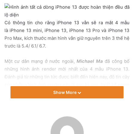
a
i
l
Có thông tin cho rằng iPhone 13 vẫn sẽ ra mắt 4 mẫu
là iPhone 13 mini, iPhone 13, iPhone 13 Pro và iPhone 13
Pro Max, kích thước màn hình vẫn giữ nguyên trên 3 thế hệ
trước là 5.4/ 6.1/ 6.7.
Một cư dân mạng ở nước ngoài,
Michael Ma
đã công bố
những hình ảnh render mới nhất của 4 mẫu iPhone 13.
Đánh giá từ những tin tức được biết đến hiện nay, độ tin cậy
của những hình ảnh render này là cực kỳ cao, thiết kế ngoại
hình cuối cùng về cơ bản đã được hoàn thiện.
Show More