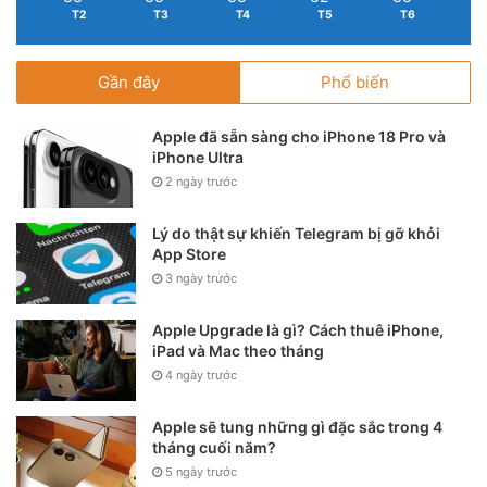
T2
T3
T4
T5
T6
Gần đây
Phổ biến
Apple đã sẵn sàng cho iPhone 18 Pro và
iPhone Ultra
2 ngày trước
Lý do thật sự khiến Telegram bị gỡ khỏi
App Store
3 ngày trước
Apple Upgrade là gì? Cách thuê iPhone,
iPad và Mac theo tháng
4 ngày trước
Apple sẽ tung những gì đặc sắc trong 4
tháng cuối năm?
5 ngày trước