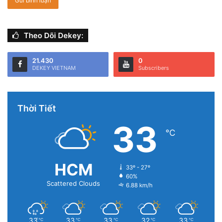
Hiện vẫn chưa rõ lý do tại sao Apple lại thực hiện sự thay
đổi này, màu sắc vẫn là một trong những điểm sáng, nó
được trang bị 6 phối màu: Đen, Trắng, Đỏ, San hô, Vàng
Theo Dõi Dekey:
xanh và Tím.
21.430
0
DEKEY VIETNAM
Subscribers
Thời Tiết
33
℃
HCM
33º - 27º
60%
Scattered Clouds
6.88 km/h
33
33
33
32
33
℃
℃
℃
℃
℃