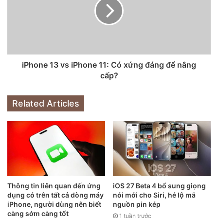
Thế hệ ‌iPhone 13‌ nặng hơn các mẫu iPhone 12, đặc biệt là
iPhone 13 Pro Max. Năm nay, phiên bản màu xanh dương
Sierra của ‌iPhone 13 Pro‌ Max và ‌iPhone 13 Pro‌ nhạt hơn
nhiều so với màu xanh Thái bình dương – Pacific của
iPhone 13 vs iPhone 11: Có xứng đáng để nâng
iPhone 12 Pro năm ngoái.
cấp?
Related Articles
Thông tin liên quan đến ứng
iOS 27 Beta 4 bổ sung giọng
dụng có trên tất cả dòng máy
nói mới cho Siri, hé lộ mã
iPhone, người dùng nên biết
nguồn pin kép
càng sớm càng tốt
1 tuần trước