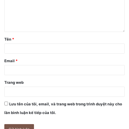
camera mới, bao gồm chế độ chụp cận – Macro. Tuy nhiên,
hạn chế của ống kính là khi người dùng đến quá gần đối
tượng, camera sẽ chuyển sang ống kính khác và người
dùng sẽ phải quay lại chế độ macro.
Tên
*
Email
*
Trang web
Lưu tên của tôi, email, và trang web trong trình duyệt này cho
lần bình luận kế tiếp của tôi.
iPhone 13, iPhone 13 Pro và iPhone 13 Pro Max (từ trái
qua).