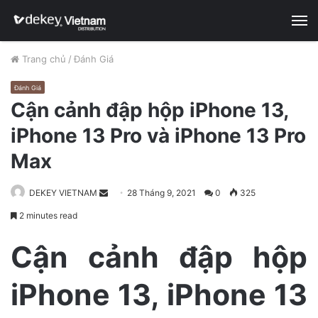
M
Trang chủ
/
Đánh Giá
Đánh Giá
Cận cảnh đập hộp iPhone 13,
iPhone 13 Pro và iPhone 13 Pro
Max
DEKEY VIETNAM
S
28 Tháng 9, 2021
0
325
e
2 minutes read
n
d
Cận cảnh đập hộp
a
n
iPhone 13, iPhone 13
e
m