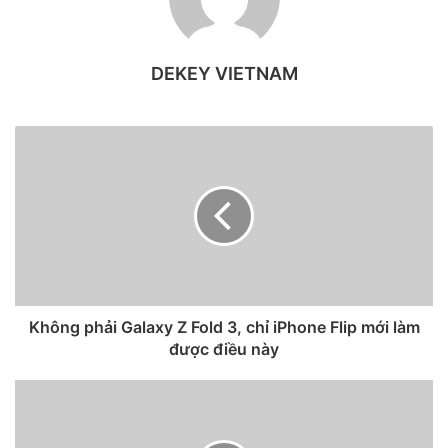
DEKEY VIETNAM
iPhone 13 Pro Max và iPhone 13.
Không phải Galaxy Z Fold 3, chỉ iPhone Flip mới làm
Các phiên bản ‌iPhone 13‌ của Apple có hộp đựng thân thiện
được điều này
với môi trường hơn do không còn lớp nilon bao phủ bên
ngoài. Trong hộp có sổ hướng dẫn sử dụng, que đẩy SIM và
cáp Lightning – USB-C. Tất nhiên, hộp không có bộ sạc
hoặc tai nghe EarPods.