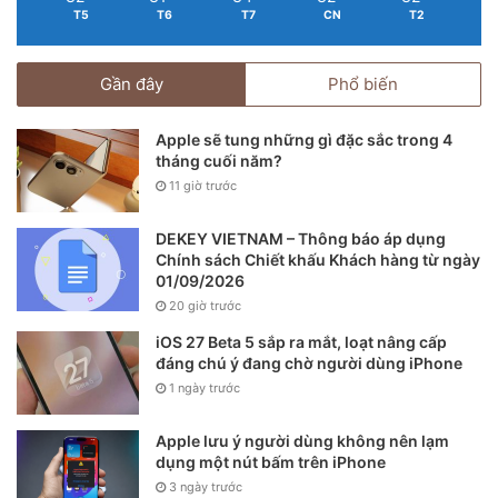
T5
T6
T7
CN
T2
Gần đây
Phổ biến
Apple sẽ tung những gì đặc sắc trong 4
iPhone 13 Pro và iPhone 12 Pro.
tháng cuối năm?
11 giờ trước
Tại thị trường Việt Nam, chưa rõ khi nào dòng iPhone 13 về
DEKEY VIETNAM – Thông báo áp dụng
theo đường chính hãng. Khách hàng có thể đặt trước tại
Chính sách Chiết khấu Khách hàng từ ngày
nhiều hệ thống bán lẻ chính hãng với giá từ 21,99 triệu
01/09/2026
đồng.
20 giờ trước
iOS 27 Beta 5 sắp ra mắt, loạt nâng cấp
đáng chú ý đang chờ người dùng iPhone
1 ngày trước
Apple lưu ý người dùng không nên lạm
dụng một nút bấm trên iPhone
3 ngày trước