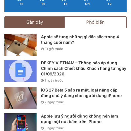
T5
T6
T7
CN
T2
Gần đây
Phổ biến
Apple sẽ tung những gì đặc sắc trong 4
tháng cuối năm?
21 giờ trước
DEKEY VIETNAM – Thông báo áp dụng
Chính sách Chiết khấu Khách hàng từ ngày
01/09/2026
1 ngày trước
Galaxy Z Flip 3 và Galaxy Z Fold 3.
iOS 27 Beta 5 sắp ra mắt, loạt nâng cấp
đáng chú ý đang chờ người dùng iPhone
Nhiều khả năng, iPhone Flip sẽ còn đắt đỏ hơn nhiều so với
2 ngày trước
iPhone Pro Max hiện tại. Đó là bởi Apple sẽ phải mất nhiều
năm tối ưu hóa phần mềm thích ứng cho màn hình này (di
Apple lưu ý người dùng không nên lạm
chuyển, đa nhiệm) và tất nhiên là logo ở mặt sau. Chính
dụng một nút bấm trên iPhone
logo này cũng giúp tăng giá trị của chính nó.
3 ngày trước