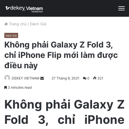
M
Trang chủ
/
Đánh Giá
Đánh Giá
Không phải Galaxy Z Fold 3,
chỉ iPhone Flip mới làm được
điều này
DEKEY VIETNAM
S
27 Tháng 9, 2021
0
321
e
3 minutes read
n
d
Không phải Galaxy Z
a
n
Fold 3, chỉ iPhone
e
m