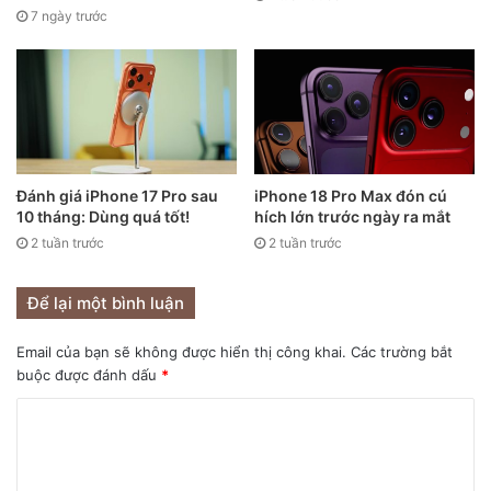
7 ngày trước
Đánh giá iPhone 17 Pro sau
iPhone 18 Pro Max đón cú
10 tháng: Dùng quá tốt!
hích lớn trước ngày ra mắt
2 tuần trước
2 tuần trước
Ảnh khái niệm iPhone Fold.
Để lại một bình luận
Apple bỏ qua việc bán các sản phẩm có thông số kỹ thuật
Email của bạn sẽ không được hiển thị công khai.
Các trường bắt
tầm trung với mức giá cao bởi hãng đã thành công khi tạo
buộc được đánh dấu
*
ra giá trị thương hiệu cao cấp của mình. Minh chứng là
những người mua sản phẩm của Apple luôn coi đây là một
công ty xa xỉ dù không phải là Gucci, Ferrari, hoặc Hermès.