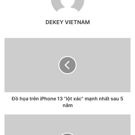
mình – iPhone Flip.
Apple sẽ giúp phổ biến smartphone màn hình gập lại
DEKEY VIETNAM
Theo nguồn tin Phone Arena, nếu và khi Apple giới thiệu
chiếc iPhone màn hình gập lại đầu tiên, sức ảnh hưởng
thương hiệu của hãng sẽ là lý do chính để đánh dấu đó là
năm của điện thoại màn hình gập một cách nghiêm túc.
Đồ họa trên iPhone 13 “lột xác” mạnh nhất sau 5
năm