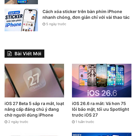
Cách xóa sticker trên bàn phím iPhone
Dù thích hay không, iPhone Flip sẽ là chiếc smartphone
nhanh chóng, đơn giản chỉ với vài thao tác
“châm ngòi” cho thị trường smartphone màn hình gập lại,
5 ngày trước
có thể “bùng nổ” về thị phần sau đó. Nhưng có lẽ Apple
đang đi quá chậm vì tới năm 2023, Samsung đã sản xuất
smartphone màn hình gập được 5 năm rồi!
Bài Viết Mới
iOS 27 Beta 5 sắp ra mắt, loạt
iOS 26.6 ra mắt: Vá hơn 75
nâng cấp đáng chú ý đang
lỗi bảo mật, tối ưu Spotlight
chờ người dùng iPhone
trước iOS 27
2 ngày trước
1 tuần trước