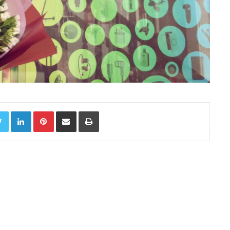
Twitter
LinkedIn
Pinterest
Chia sẻ qua email
In