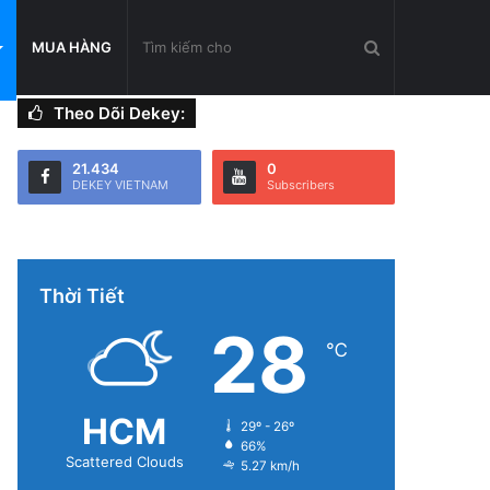
Tìm
MUA HÀNG
Theo Dõi Dekey:
kiếm
21.434
0
DEKEY VIETNAM
Subscribers
cho
Thời Tiết
28
℃
HCM
29º - 26º
66%
Scattered Clouds
5.27 km/h