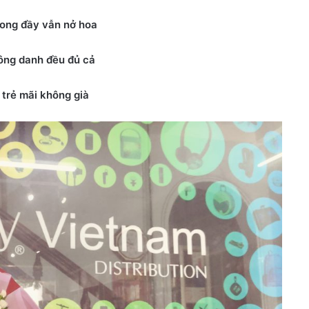
ong đầy vẫn nở hoa
ông danh đều đủ cả
 trẻ mãi không già