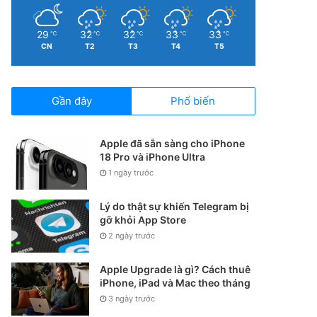
29
32
32
33
33
℃
℃
℃
℃
℃
CN
T2
T3
T4
T5
Gần đây
Phổ biến
Apple đã sẵn sàng cho iPhone
18 Pro và iPhone Ultra
1 ngày trước
Lý do thật sự khiến Telegram bị
gỡ khỏi App Store
2 ngày trước
Apple Upgrade là gì? Cách thuê
iPhone, iPad và Mac theo tháng
3 ngày trước