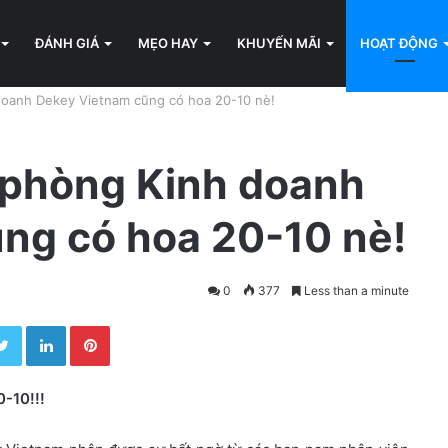
ĐÁNH GIÁ
MẸO HAY
KHUYẾN MÃI
HOẠT ĐỘNG
doanh Dekey Vietnam cũng có hoa 20-10 nè!
 phòng Kinh doanh
ng có hoa 20-10 nè!
0
377
Less than a minute
Twitter
LinkedIn
Pinterest
-10!!!