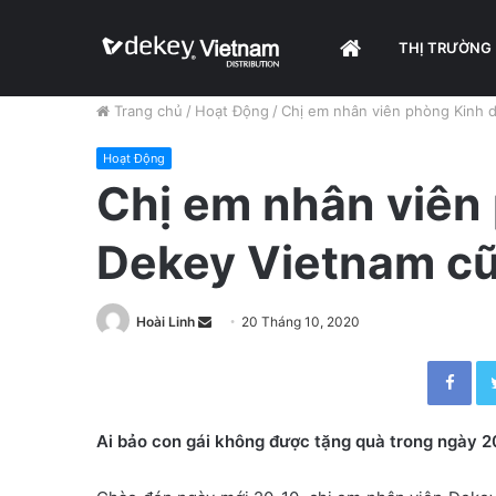
HOME
THỊ TRƯỜNG
Trang chủ
/
Hoạt Động
/
Chị em nhân viên phòng Kinh 
Hoạt Động
Chị em nhân viên
Dekey Vietnam cũ
Hoài Linh
S
20 Tháng 10, 2020
e
Facebook
n
d
a
Ai bảo con gái không được tặng quà trong ngày 20
n
e