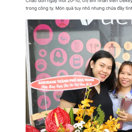
Chào đón ngày mới 20-10, chị em nhân viên Dekey
m
trong công ty. Món quà tuy nhỏ nhưng chứa đầy tì
a
i
l