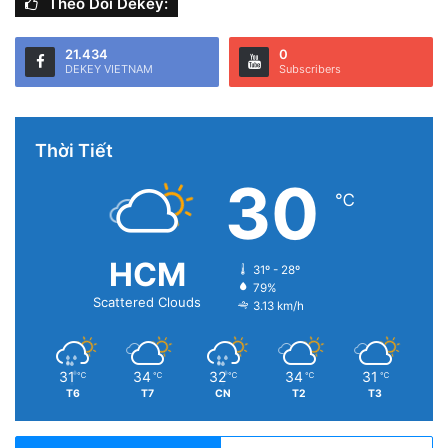
Theo Dõi Dekey:
21.434
0
DEKEY VIETNAM
Subscribers
Thời Tiết
30
℃
HCM
31º - 28º
79%
Scattered Clouds
3.13 km/h
31
34
32
34
31
℃
℃
℃
℃
℃
T6
T7
CN
T2
T3