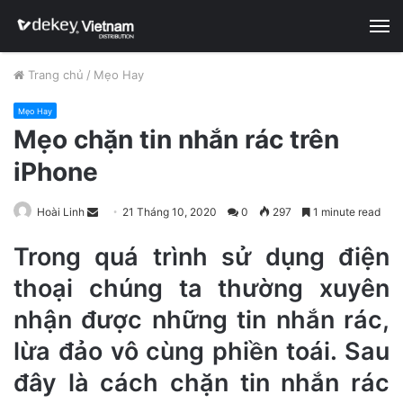
M
Trang chủ
/
Mẹo Hay
Mẹo Hay
Mẹo chặn tin nhắn rác trên
iPhone
Hoài Linh
S
21 Tháng 10, 2020
0
297
1 minute read
e
Trong quá trình sử dụng điện
n
d
thoại chúng ta thường xuyên
a
nhận được những tin nhắn rác,
n
e
lừa đảo vô cùng phiền toái. Sau
m
đây là cách chặn tin nhắn rác
a