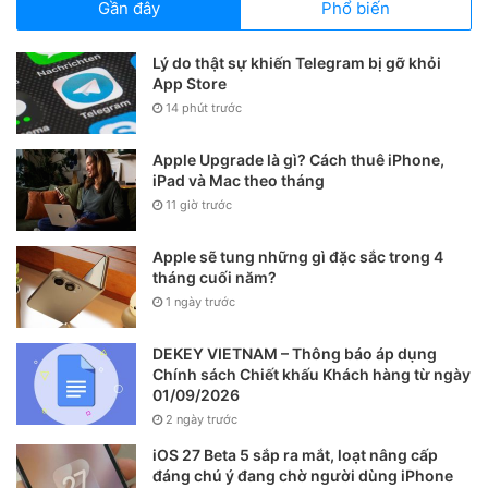
Gần đây
Phổ biến
Lý do thật sự khiến Telegram bị gỡ khỏi
App Store
14 phút trước
Apple Upgrade là gì? Cách thuê iPhone,
iPad và Mac theo tháng
11 giờ trước
Sau khi kích hoạt, ứng dụng Tin nhắn sẽ có thêm phần
Apple sẽ tung những gì đặc sắc trong 4
Người gửi không xác định, là nơi chứa các tin nhắn từ người
tháng cuối năm?
gửi không nằm trong danh bạ, bao gồm tin nhắn rác. Bên
1 ngày trước
cạnh đó là phần Danh bạ & SMS chứa những tin nhắn từ
người gửi được lưu số.
DEKEY VIETNAM – Thông báo áp dụng
Chính sách Chiết khấu Khách hàng từ ngày
01/09/2026
Ngoài việc lọc tin nhắn rác sang hộp thư riêng, bạn sẽ
2 ngày trước
không nhận được thông báo khi những tin nhắn này được
iOS 27 Beta 5 sắp ra mắt, loạt nâng cấp
gửi đến.
đáng chú ý đang chờ người dùng iPhone