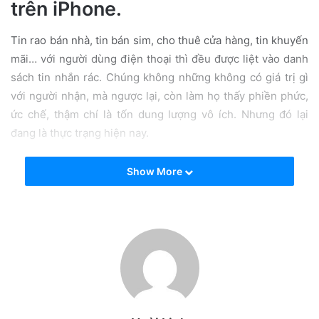
trên iPhone.
i
l
Tin rao bán nhà, tin bán sim, cho thuê cửa hàng, tin khuyến
mãi… với người dùng điện thoại thì đều được liệt vào danh
sách tin nhắn rác. Chúng không những không có giá trị gì
với người nhận, mà ngược lại, còn làm họ thấy phiền phức,
ức chế, thậm chí là tốn dung lượng vô ích. Nhưng đó lại
đang là thực trạng hiện nay.
Với những người dùng điện thoại thông thường, có lẽ cách
Show More
duy nhất là đăng ký dịch vụ chặn số của nhà mạng, còn với
những người sử dụng smartphone với hệ điều hành iOS thì
vẫn sẽ có cách khác.
iPhone có trang bị tính năng tự động lọc các tin nhắn rác
gửi đến máy. Nó được tích hợp sẵn trong máy và bạn có thể
kích hoạt một cách dễ dàng.