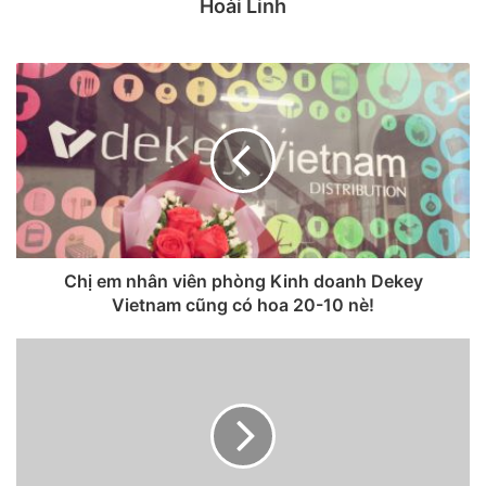
Hoài Linh
Trên
iPhone
, truy cập phần Cài đặt, kéo xuống rồi chọn Tin
nhắn. Tiếp theo, bật tính năng Lọc người gửi không xác
định, nằm ở gần đáy trang cài đặt.
Chị em nhân viên phòng Kinh doanh Dekey
Vietnam cũng có hoa 20-10 nè!