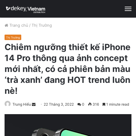
M
Trang chủ
/
Thị Trường
Thị Trường
Chiêm ngưỡng thiết kế iPhone
14 Pro thông qua ảnh concept
mới nhất, có cả phiên bản màu
‘trà xanh’ đang HOT trend luôn
nè!
Trung Hiếu
S
22 Tháng 3, 2022
0
316
1 minute read
e
n
d
a