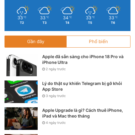
33
33
34
33
33
℃
℃
℃
℃
℃
T2
T3
T4
T5
T6
Gần đây
Phổ biến
Apple đã sẵn sàng cho iPhone 18 Pro và
iPhone Ultra
2 ngày trước
Lý do thật sự khiến Telegram bị gỡ khỏi
App Store
3 ngày trước
Apple Upgrade là gì? Cách thuê iPhone,
iPad và Mac theo tháng
4 ngày trước