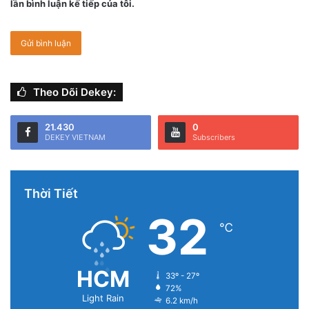
lần bình luận kế tiếp của tôi.
Theo Dõi Dekey:
21.430
0
DEKEY VIETNAM
Subscribers
Thời Tiết
32
℃
HCM
33º - 27º
72%
Light Rain
6.2 km/h