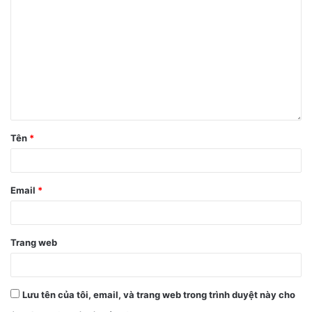
Mời các bạn theo dõi thiết kế iPhone 14 Pro thông qua hình
ảnh concept bên dưới đây nhé!
Tên
*
Email
*
Trang web
Lưu tên của tôi, email, và trang web trong trình duyệt này cho