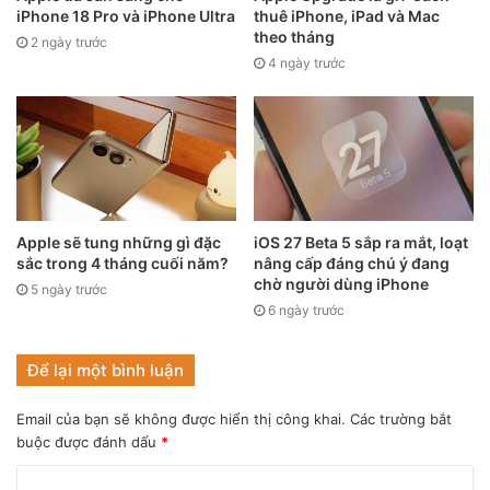
iPhone 18 Pro và iPhone Ultra
thuê iPhone, iPad và Mac
theo tháng
2 ngày trước
Phần notch hình tai thỏ trên iPhone 13 series (Nguồn:
4 ngày trước
GSMArena)
Để cho các bạn dễ hình dung hơn, thiết kế phần notch mới
này vẫn sẽ có đầy đủ camera selfie, Face ID, cảm biến,…
nhưng đã được Apple làm nhỏ kích thước đi đáng kể so với
notch có hình dáng tai thỏ. Vì thế mà phần notch mới trên
iPhone 14 series sẽ có hình dạng trông giống như viên
Apple sẽ tung những gì đặc
iOS 27 Beta 5 sắp ra mắt, loạt
thuốc vậy.
sắc trong 4 tháng cuối năm?
nâng cấp đáng chú ý đang
chờ người dùng iPhone
5 ngày trước
Tại sự kiện Peak Performance, Apple cũng đã giới thiệu
6 ngày trước
dòng iPhone 13 có thêm một phiên bản màu “trà xanh” vô
cùng độc đáo, ngay lập tức phiên bản màu này đã trở nên
Để lại một bình luận
HOT trend và được nhiều người săn đón. Phiên bản màu
Email của bạn sẽ không được hiển thị công khai.
Các trường bắt
này dự kiến cũng sẽ có mặt trên dòng iPhone 14 trong thời
buộc được đánh dấu
*
gian tới.