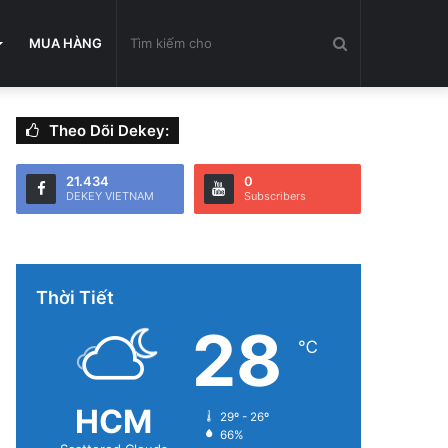
Tìm
MUA HÀNG
Theo Dõi Dekey:
kiếm
21.434
0
DEKEY VIETNAM
Subscribers
cho
Thời Tiết
28
℃
HCM
29º - 26º
66%