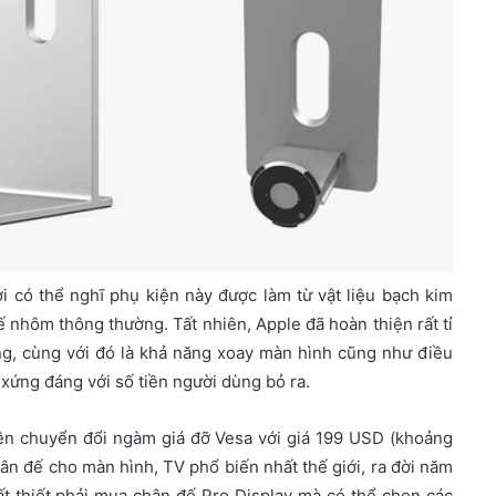
 có thể nghĩ phụ kiện này được làm từ vật liệu bạch kim
ế nhôm thông thường. Tất nhiên, Apple đã hoàn thiện rất tỉ
ông, cùng với đó là khả năng xoay màn hình cũng như điều
 xứng đáng với số tiền người dùng bỏ ra.
ện chuyển đổi ngàm giá đỡ Vesa với giá 199 USD (khoảng
ân đế cho màn hình, TV phổ biến nhất thế giới, ra đời năm
t thiết phải mua chân đế Pro Display mà có thể chọn các