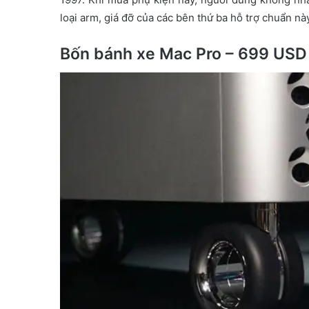
loại arm, giá đỡ của các bên thứ ba hỗ trợ chuẩn nà
Bốn bánh xe Mac Pro – 699 USD