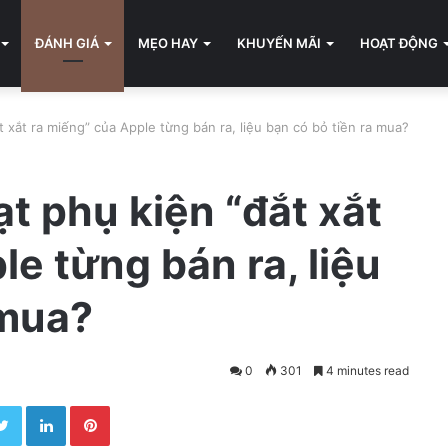
ĐÁNH GIÁ
MẸO HAY
KHUYẾN MÃI
HOẠT ĐỘNG
t xắt ra miếng” của Apple từng bán ra, liệu bạn có bỏ tiền ra mua?
ạt phụ kiện “đắt xắt
e từng bán ra, liệu
 mua?
0
301
4 minutes read
Twitter
LinkedIn
Pinterest