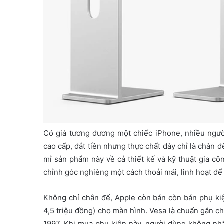
Có giá tương đương một chiếc iPhone, nhiều người
cao cấp, đắt tiền nhưng thực chất đây chỉ là chân đ
mỉ sản phẩm này về cả thiết kế và kỹ thuật gia c
chỉnh góc nghiêng một cách thoải mái, linh hoạt để
Không chỉ chân đế, Apple còn bán còn bán phụ ki
4,5 triệu đồng) cho màn hình. Vesa là chuẩn gắn ch
1997. Khi mua phụ kiện này, người dùng không nhấ