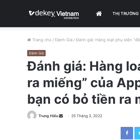
HOME
THỊ TRƯỜNG
Trang chủ
/
Đánh Giá
/
Đánh giá: Hàng loạt phụ kiện “đắ
Đánh Giá
Đánh giá: Hàng lo
ra miếng” của Appl
bạn có bỏ tiền ra
Trung Hiếu
S
25 Tháng 3, 2022
e
Facebook
n
d