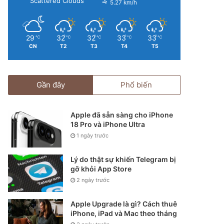
Scattered Clouds
5.27 km/h
29
32
32
33
33
℃
℃
℃
℃
℃
CN
T2
T3
T4
T5
Gần đây
Phổ biến
Apple đã sẵn sàng cho iPhone
18 Pro và iPhone Ultra
1 ngày trước
Lý do thật sự khiến Telegram bị
gỡ khỏi App Store
2 ngày trước
Apple Upgrade là gì? Cách thuê
iPhone, iPad và Mac theo tháng