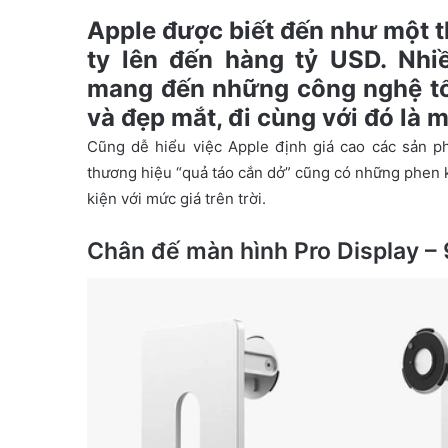
a
Apple được biết đến như một th
n
ty lên đến hàng tỷ USD. Nhi
e
mang đến những công nghệ tố
m
và đẹp mắt, đi cùng với đó là 
a
i
Cũng dễ hiểu việc Apple định giá cao các sản p
l
thương hiệu “quả táo cắn dở” cũng có những phen 
kiện với mức giá trên trời.
Chân đế màn hình Pro Display –