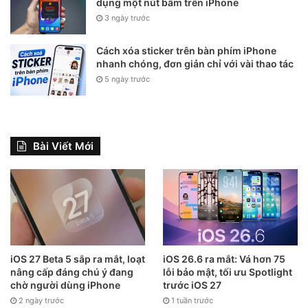
những cơ hội dành cho các ứng viên trẻ trong tương lai.
dụng một nút bấm trên iPhone
3 ngày trước
Những cuộc trao đổi trực tiếp đã giúp doanh nghiệp hiểu rõ
hơn về kỳ vọng của thế hệ lao động mới, đồng thời giúp
Cách xóa sticker trên bàn phím iPhone
sinh viên có thêm góc nhìn thực tế về nhu cầu tuyển dụng
nhanh chóng, đơn giản chỉ với vài thao tác
hiện nay.
5 ngày trước
Bài Viết Mới
iOS 27 Beta 5 sắp ra mắt, loạt
iOS 26.6 ra mắt: Vá hơn 75
nâng cấp đáng chú ý đang
lỗi bảo mật, tối ưu Spotlight
chờ người dùng iPhone
trước iOS 27
2 ngày trước
1 tuần trước