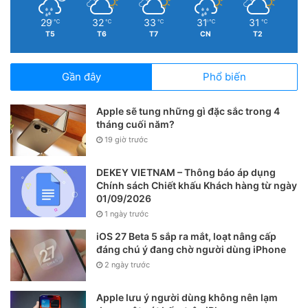
dụng và phát triển nhân sự.
29
32
33
31
31
℃
℃
℃
℃
℃
T5
T6
T7
CN
T2
Gần đây
Phổ biến
Apple sẽ tung những gì đặc sắc trong 4
tháng cuối năm?
19 giờ trước
DEKEY VIETNAM – Thông báo áp dụng
Chính sách Chiết khấu Khách hàng từ ngày
01/09/2026
1 ngày trước
iOS 27 Beta 5 sắp ra mắt, loạt nâng cấp
đáng chú ý đang chờ người dùng iPhone
Bên cạnh hoạt động tiếp nhận hồ sơ, DEKEY VIETNAM
2 ngày trước
cũng chia sẻ thêm với sinh viên về môi trường làm việc
thực tế, định hướng phát triển nghề nghiệp cũng như
Apple lưu ý người dùng không nên lạm