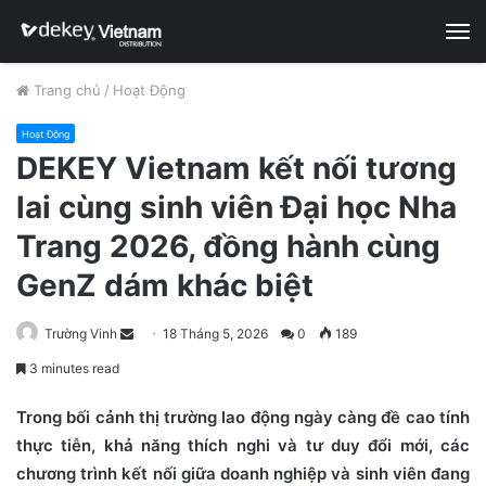
M
Trang chủ
/
Hoạt Động
Hoạt Động
DEKEY Vietnam kết nối tương
lai cùng sinh viên Đại học Nha
Trang 2026, đồng hành cùng
GenZ dám khác biệt
Trường Vinh
S
18 Tháng 5, 2026
0
189
e
3 minutes read
n
d
Trong bối cảnh thị trường lao động ngày càng đề cao tính
a
thực tiễn, khả năng thích nghi và tư duy đổi mới, các
n
chương trình kết nối giữa doanh nghiệp và sinh viên đang