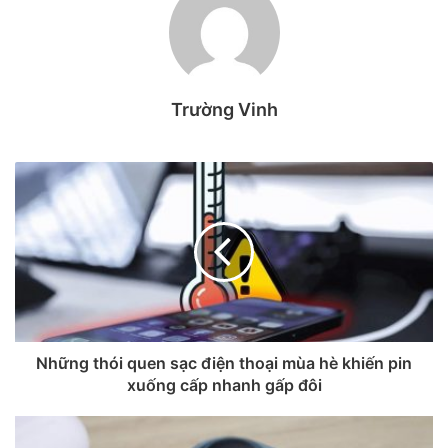
Công tác tổ chức chuyên nghiệp, hỗ
trợ tận tình
Trường Vinh
Sự kiện năm nay quy tụ nhiều doanh nghiệp hoạt động
trong đa dạng lĩnh vực cùng hàng nghìn sinh viên đến từ
nhiều chuyên ngành khác nhau. Không chỉ là hoạt động
tuyển dụng, chương trình còn tạo ra không gian trao đổi cởi
mở giữa doanh nghiệp và sinh viên về định hướng nghề
nghiệp, nhu cầu nhân lực và những kỹ năng cần thiết trong
thời đại mới.
Những thói quen sạc điện thoại mùa hè khiến pin
xuống cấp nhanh gấp đôi