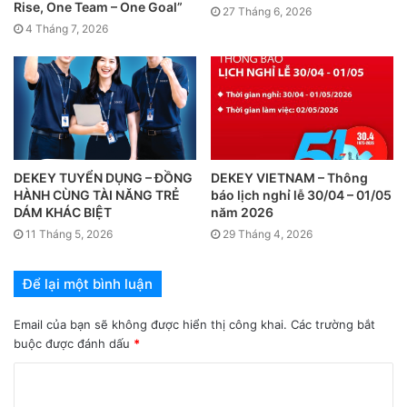
Rise, One Team – One Goal”
27 Tháng 6, 2026
4 Tháng 7, 2026
DEKEY TUYỂN DỤNG – ĐỒNG
DEKEY VIETNAM – Thông
HÀNH CÙNG TÀI NĂNG TRẺ
báo lịch nghỉ lễ 30/04 – 01/05
DÁM KHÁC BIỆT
năm 2026
11 Tháng 5, 2026
29 Tháng 4, 2026
Để lại một bình luận
Email của bạn sẽ không được hiển thị công khai.
Các trường bắt
buộc được đánh dấu
*