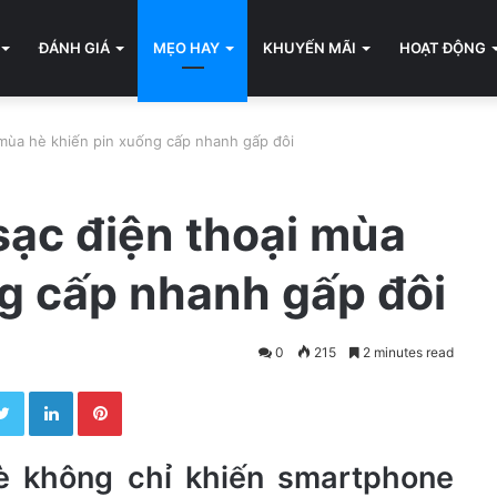
ĐÁNH GIÁ
MẸO HAY
KHUYẾN MÃI
HOẠT ĐỘNG
 mùa hè khiến pin xuống cấp nhanh gấp đôi
sạc điện thoại mùa
g cấp nhanh gấp đôi
0
215
2 minutes read
Twitter
LinkedIn
Pinterest
è không chỉ khiến smartphone