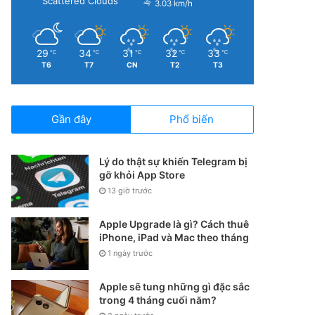
Scattered Clouds
3.03 km/h
29
34
31
32
33
℃
℃
℃
℃
℃
T6
T7
CN
T2
T3
Gần đây
Phổ biến
Lý do thật sự khiến Telegram bị
gỡ khỏi App Store
13 giờ trước
Apple Upgrade là gì? Cách thuê
iPhone, iPad và Mac theo tháng
1 ngày trước
Apple sẽ tung những gì đặc sắc
trong 4 tháng cuối năm?