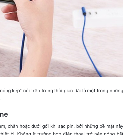
“nóng kép” nói trên trong thời gian dài là một trong những
.
one
m, chăn hoặc dưới gối khi sạc pin, bởi những bề mặt này
thiết bị. Không ít trường hợp điện thoại trở nên nóng bất