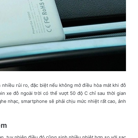
n nhiều rủi ro, đặc biệt nếu không mở điều hòa mát khi đỗ
in xe đỗ ngoài trời có thể vượt 50 độ C chỉ sau thời gian
he nhạc, smartphone sẽ phải chịu mức nhiệt rất cao, ảnh
êm
n, tuy nhiên điều đó cũng sinh nhiều nhiệt hơn so với sạc