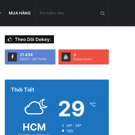
Tìm
MUA HÀNG
Theo Dõi Dekey:
kiếm
21.434
0
DEKEY VIETNAM
Subscribers
cho
Thời Tiết
29
℃
HCM
29º - 26º
78%