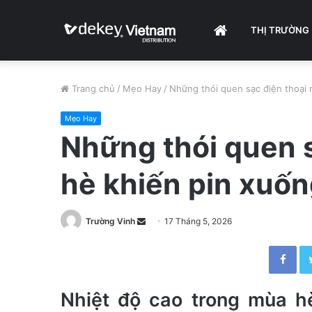
HOME
THỊ TRƯỜNG
Trang chủ
/
Mẹo Hay
/
Những thói quen sạc điện thoại
Mẹo Hay
Những thói quen 
hè khiến pin xuốn
Trường Vinh
S
17 Tháng 5, 2026
e
Facebook
n
d
a
Nhiệt độ cao trong mùa h
n