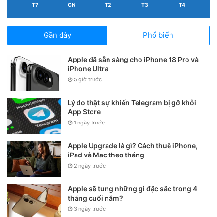
T7
CN
T2
T3
T4
một tập thể mạnh mẽ hơn.
“One Team – One Goal”
không chỉ là thông điệp của
Gần đây
Phổ biến
chương trình, mà còn là lời khẳng định cho hành trình mà
toàn thể
DEKEY
đang cùng nhau viết tiếp. Bởi phía sau mỗi
Apple đã sẵn sàng cho iPhone 18 Pro và
iPhone Ultra
thành tựu là sự đồng lòng của cả tập thể, và phía trước sẽ
5 giờ trước
luôn là những mục tiêu lớn hơn đang chờ chúng ta cùng
chinh phục.
Lý do thật sự khiến Telegram bị gỡ khỏi
App Store
1 ngày trước
Apple Upgrade là gì? Cách thuê iPhone,
iPad và Mac theo tháng
2 ngày trước
Apple sẽ tung những gì đặc sắc trong 4
tháng cuối năm?
3 ngày trước