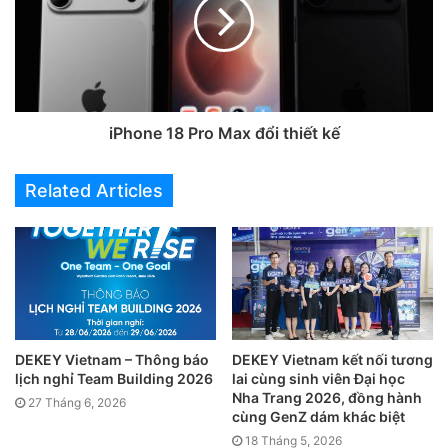
Những trò chơi tập thể năm nay không đơn thuần là những
thử thách vận động hay những màn tranh tài sôi nổi. Đó là
cơ hội để mỗi thành viên lắng nghe nhau nhiều hơn, thấu
hiểu nhau nhiều hơn và học cách đặt niềm tin vào đồng đội
của mình.
iPhone 18 Pro Max đổi thiết kế
Có những lúc phải cùng nhau suy nghĩ để tìm ra lời giải, có
những thời điểm cần một bàn tay kéo đồng đội đứng dậy,
Related Articles
và cũng có những khoảnh khắc chỉ cần một câu động viên
cũng đủ tiếp thêm sức mạnh cho cả tập thể tiến về phía
trước.
Bởi sau tất cả, chiến thắng ý nghĩa nhất không phải là về
đích đầu tiên, mà là không ai bị bỏ lại phía sau.
DEKEY Vietnam – Thông báo
DEKEY Vietnam kết nối tương
lịch nghỉ Team Building 2026
lai cùng sinh viên Đại học
Nha Trang 2026, đồng hành
27 Tháng 6, 2026
cùng GenZ dám khác biệt
18 Tháng 5, 2026