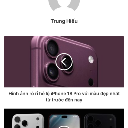
Trung Hiếu
Hình ảnh rò rỉ hé lộ iPhone 18 Pro với màu đẹp nhất
KHI CHÚNG TA CÙNG NHAU,
từ trước đến nay
MỌI GIỚI HẠN ĐỀU CÓ THỂ
VƯỢT QUA