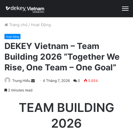
M
Trang chủ
/
Hoạt Động
Hoạt Động
DEKEY Vietnam – Team
Building 2026 “Together We
Rise, One Team – One Goal”
Trung Hiếu
S
4 Tháng 7, 2026
0
5.934
e
2 minutes read
n
d
TEAM BUILDING
a
n
2026
e
m