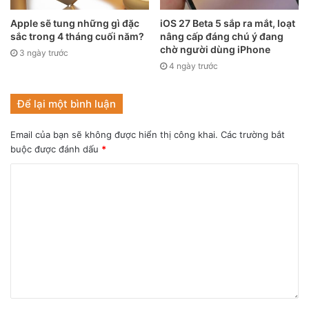
Apple sẽ tung những gì đặc
iOS 27 Beta 5 sắp ra mắt, loạt
sắc trong 4 tháng cuối năm?
nâng cấp đáng chú ý đang
chờ người dùng iPhone
3 ngày trước
4 ngày trước
Để lại một bình luận
Email của bạn sẽ không được hiển thị công khai.
Các trường bắt
buộc được đánh dấu
*
Không thể phủ nhận việc thu nhỏ Dynamic Island là một
thành tựu kỹ thuật đáng nể, nhưng câu hỏi đặt ra là điều
này có đủ sức kích thích nhu cầu “lên đời” máy của người
dùng. Kể từ khi ra mắt, phần khuyết này đã trở thành một
đặc điểm nhận diện thương hiệu độc đáo của Apple, một
khu vực tương tác thông minh đầy thú vị thay vì chỉ là một
lỗ đục camera vô hồn như nhiều đối thủ Android trên thị