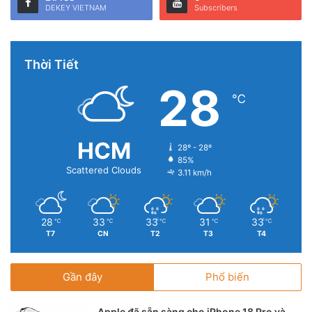
DEKEY VIETNAM
Subscribers
Thời Tiết
28
℃
HCM
28º - 28º
85%
Scattered Clouds
3.11 km/h
28
33
33
31
33
℃
℃
℃
℃
℃
T7
CN
T2
T3
T4
Gần đây
Phổ biến
Apple đã sẵn sàng cho iPhone 18 Pro và