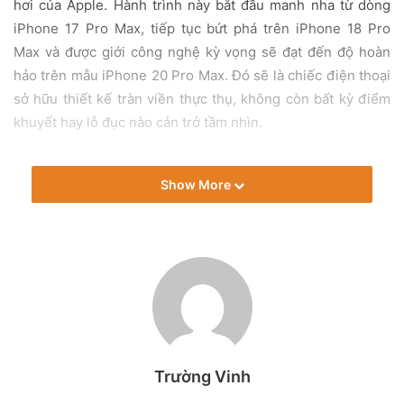
hơi của Apple. Hành trình này bắt đầu manh nha từ dòng
iPhone 17 Pro Max, tiếp tục bứt phá trên iPhone 18 Pro
Max và được giới công nghệ kỳ vọng sẽ đạt đến độ hoàn
hảo trên mẫu iPhone 20 Pro Max. Đó sẽ là chiếc điện thoại
sở hữu thiết kế tràn viền thực thụ, không còn bất kỳ điểm
khuyết hay lỗ đục nào cản trở tầm nhìn.
Quan sát từ hình ảnh rò rỉ miếng dán bảo vệ màn hình,
Show More
phần Dynamic Island trên thế hệ iPhone 18 Pro đã hẹp đi
đáng kể so với các thiết bị tiền nhiệm. Dù chưa phải là sự
biến mất hoàn toàn, nhưng sự khác biệt về kích thước đủ
để người dùng nhận ra ngay lập tức. Hiện tại, vẫn chưa rõ
liệu phiên bản iPhone 18 tiêu chuẩn có được thừa hưởng
thiết kế mới này hay không. Giới chuyên môn dự đoán
Apple sẽ tiếp tục duy trì chiến lược phân cấp sản phẩm rõ
rệt, ưu tiên công nghệ màn hình tiên tiến nhất để làm điểm
Trường Vinh
nhấn cho các dòng máy cao cấp.