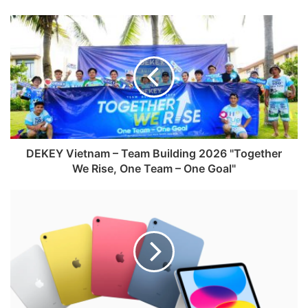
DEKEY Vietnam – Team Building 2026 "Together
We Rise, One Team – One Goal"
Miếng dán màn hình được hé lộ cho thấy thiết kế iPhone 18
Pro Max sẽ thay đổi ở cụm Dynamic Island.