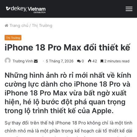
M
Trang chủ
/
Thị Trường
Thị Trường
iPhone 18 Pro Max đổi thiết kế
Trường Vinh
S
5 Tháng 7, 2026
0
42
2 minutes read
e
Những hình ảnh rò rỉ mới nhất về kính
n
cường lực dành cho iPhone 18 Pro và
d
a
iPhone 18 Pro Max vừa bất ngờ xuất
n
hiện, hé lộ bước đột phá quan trọng
e
trong lộ trình thiết kế của Apple.
m
a
Sự thay đổi trên thế hệ iPhone 18 Pro không chỉ là một tinh
i
chỉnh nhỏ mà là một phần trong kế hoạch cải tổ thiết kế dài
l