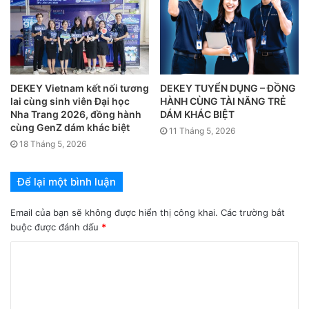
bao-lich-nghi-le-quoc-khanh-nam-2025/
Kính chúc Quý khách hàng, đối tác có một kỳ nghỉ lễ ý
nghĩa, trọn vẹn bên gia đình và người thân.
DEKEY Vietnam kết nối tương
DEKEY TUYỂN DỤNG – ĐỒNG
#DEKEY
#PoweredbyJapan
#UnclockYourFuture
lai cùng sinh viên Đại học
HÀNH CÙNG TÀI NĂNG TRẺ
Nha Trang 2026, đồng hành
DÁM KHÁC BIỆT
cùng GenZ dám khác biệt
Hotline: 024 6688 3998 | Website:
dekeyvietnam.com
|
11 Tháng 5, 2026
18 Tháng 5, 2026
Fanpage:
DEKEY VIETNAM
Để lại một bình luận
Email của bạn sẽ không được hiển thị công khai.
Các trường bắt
buộc được đánh dấu
*