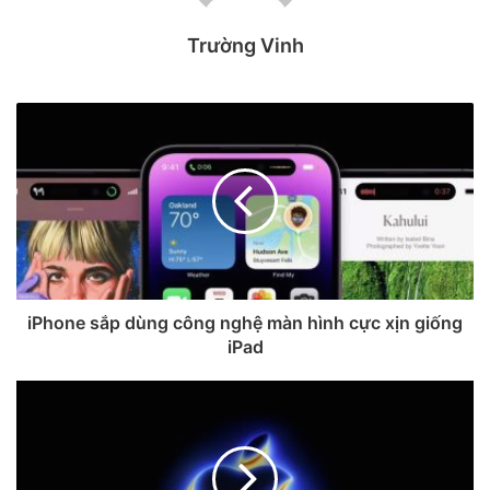
Mỗi dịp 2/9, khắp mọi miền Tổ quốc lại rực rỡ cờ hoa,
Trường Vinh
không khí hân hoan lan tỏa trong từng con phố, từng mái
nhà. Đây cũng là thời khắc để mỗi người dân Việt Nam
nhìn
lại chặng đường lịch sử hào hùng
, đồng thời nuôi dưỡng
niềm tin, khát vọng về một tương lai tươi sáng.
Nhân dịp
Kỷ niệm 80 năm Quốc khánh Nước Cộng hòa Xã
hội Chủ nghĩa Việt Nam (2/9/1945 – 2/9/2025)
,
DEKEY Vietnam
xin gửi lời chúc tốt đẹp nhất đến Quý
khách hàng, Quý đối tác như sau:
iPhone sắp dùng công nghệ màn hình cực xịn giống
iPad