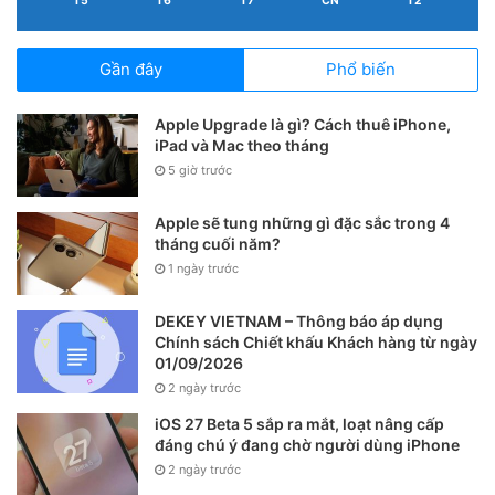
T5
T6
T7
CN
T2
Gần đây
Phổ biến
Apple Upgrade là gì? Cách thuê iPhone,
iPad và Mac theo tháng
5 giờ trước
Apple sẽ tung những gì đặc sắc trong 4
tháng cuối năm?
1 ngày trước
DEKEY VIETNAM – Thông báo áp dụng
Chính sách Chiết khấu Khách hàng từ ngày
01/09/2026
2 ngày trước
iOS 27 Beta 5 sắp ra mắt, loạt nâng cấp
đáng chú ý đang chờ người dùng iPhone
2 ngày trước