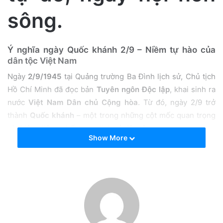
a
sông.
i
l
Ý nghĩa ngày Quốc khánh 2/9 – Niềm tự hào của
dân tộc Việt Nam
Ngày
2/9/1945
tại Quảng trường Ba Đình lịch sử, Chủ tịch
Hồ Chí Minh đã đọc bản
Tuyên ngôn Độc lập
, khai sinh ra
nước
Việt Nam Dân chủ Cộng hòa
. Từ đó, ngày 2/9 trở
thành
Quốc khánh
– một trong những cột mốc quan trọng
và thiêng liêng nhất trong lịch sử dân tộc.
Show More
Ngày Quốc khánh không chỉ là dịp để chúng ta
tưởng nhớ
công lao to lớn
của cha ông đã hy sinh vì độc lập, tự do, mà
còn là
ngày hội lớn của toàn dân tộc
, khơi dậy tinh thần
đoàn kết, lòng tự hào và trách nhiệm xây dựng đất nước
ngày càng giàu mạnh, văn minh.