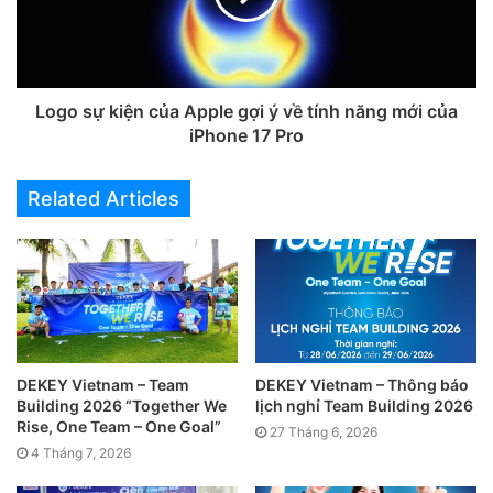
Logo sự kiện của Apple gợi ý về tính năng mới của
iPhone 17 Pro
Related Articles
Thời gian nghỉ lễ:
Thứ 3
ngày 02/09/2025.
Thời gian làm việc trở lại:
Thứ 4
ngày 03/09/2025.
DEKEY Vietnam – Team
DEKEY Vietnam – Thông báo
Trong thời gian nghỉ lễ, Quý khách hàng cần hỗ trợ
Building 2026 “Together We
lịch nghỉ Team Building 2026
vui lòng liên hệ Hotline: 024 6688 3998 hoặc Email
Rise, One Team – One Goal”
27 Tháng 6, 2026
info@dekey.com.vn. Tham khảo thông tin chi tiết tại:
4 Tháng 7, 2026
https://news.dekeyvietnam.com/dekey-vietnam-thong-