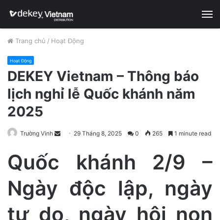
M
Trang chủ
/
Hoạt Động
Hoạt Động
DEKEY Vietnam – Thông báo
lịch nghỉ lễ Quốc khánh năm
2025
Trường Vinh
S
29 Tháng 8, 2025
0
265
1 minute read
e
Quốc khánh 2/9 –
n
d
Ngày độc lập, ngày
a
n
e
tự do, ngày hội non
m