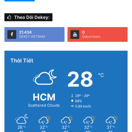
Theo Dõi Dekey:
21.434
0
DEKEY VIETNAM
Subscribers
Thời Tiết
28
℃
HCM
28º - 28º
88%
Scattered Clouds
0.89 km/h
28
32
32
32
31
℃
℃
℃
℃
℃