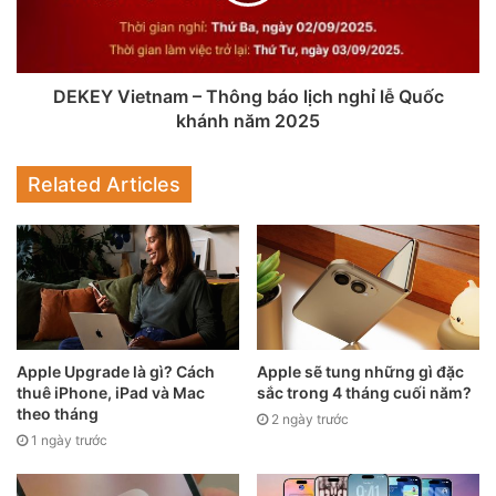
kiệm chi phí vừa giải quyết vấn đề xuống cấp nhanh của
điểm ảnh xanh.
DEKEY Vietnam – Thông báo lịch nghỉ lễ Quốc
Nếu Apple đồng ý, đây sẽ là một bước tiến lớn trong công
khánh năm 2025
nghệ màn hình iPhone, đồng thời mang lại lợi thế cạnh
tranh cho LG Display trước đối thủ Samsung Display trong
Related Articles
lĩnh vực cung ứng linh kiện cao cấp cho Apple.
Apple Upgrade là gì? Cách
Apple sẽ tung những gì đặc
thuê iPhone, iPad và Mac
sắc trong 4 tháng cuối năm?
theo tháng
2 ngày trước
1 ngày trước