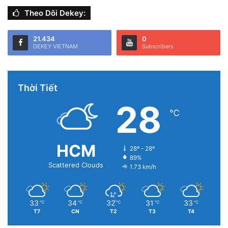
Theo Dõi Dekey:
21.434
0
DEKEY VIETNAM
Subscribers
Thời Tiết
28
℃
HCM
28º - 28º
89%
Scattered Clouds
1.73 km/h
33
34
32
31
33
℃
℃
℃
℃
℃
T7
CN
T2
T3
T4