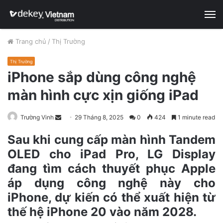
M
Trang chủ
/
Thị Trường
Thị Trường
iPhone sắp dùng công nghệ
màn hình cực xịn giống iPad
Trường Vinh
S
29 Tháng 8, 2025
0
424
1 minute read
e
Sau khi cung cấp màn hình Tandem
n
OLED cho iPad Pro, LG Display
d
đang tìm cách thuyết phục Apple
a
n
áp dụng công nghệ này cho
e
iPhone, dự kiến có thể xuất hiện từ
m
thế hệ iPhone 20 vào năm 2028.
a