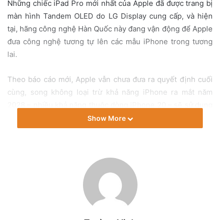
i
Những chiếc iPad Pro mới nhất của Apple đã được trang bị
l
màn hình Tandem OLED do LG Display cung cấp, và hiện
tại, hãng công nghệ Hàn Quốc này đang vận động để Apple
đưa công nghệ tương tự lên các mẫu iPhone trong tương
lai.
Theo báo cáo mới, Apple vẫn chưa đưa ra quyết định cuối
cùng, song không loại trừ khả năng iPhone ra mắt năm
2028 – nhiều khả năng thuộc dòng iPhone 20 – sẽ sử dụng
loại màn hình này. Nếu điều đó xảy ra, LG có thể trở thành
Show More
nhà cung cấp độc quyền hoặc gia tăng đáng kể thị phần so
với Samsung Display, vốn là đối tác chính lâu nay của Apple
trong lĩnh vực màn hình. Hiện LG đang nắm giữ 348 bằng
sáng chế tại Mỹ liên quan đến Tandem OLED.