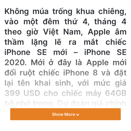
Không múa trống khua chiêng,
vào một đêm thứ 4, tháng 4
theo giờ Việt Nam, Apple âm
thầm lặng lẽ ra mắt chiếc
iPhone SE mới – iPhone SE
2020. Mới ở đây là Apple mới
đổi ruột chiếc iPhone 8 và đặt
lại tên khai sinh, với mức giá
399 USD cho chiếc máy 64GB
bộ nhớ trong. Dự đoán giá chính
hãng tại Việt Nam nằm trong
Show More
khoảng 10 ~ 12 triệu đồng.