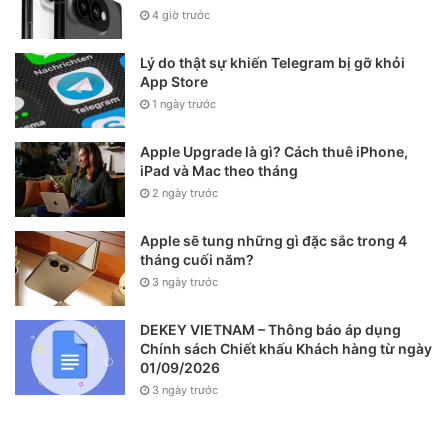
4 giờ trước
người dùng bỏ thêm 100 USD để mua iPhone 11, mới hơn,
mạnh hơn, nhiều camera hơn.
Lý do thật sự khiến Telegram bị gỡ khỏi
App Store
Nhưng iPhone 11 với mức giá 699 USD hay iPhone Xr 599
1 ngày trước
USD còn quá cao, chưa phải là phân khúc giá tốt (chỉ so với
iPhone) như nhiều người dùng mong đợi, còn với mức giá
Apple Upgrade là gì? Cách thuê iPhone,
iPad và Mac theo tháng
399 USD tôi nghĩ iPhone SE 2020 đang nằm ở phân khúc
2 ngày trước
tầm trung – cận cao cấp.
Apple sẽ tung những gì đặc sắc trong 4
Trong lần ra mắt iPhone SE này có thể Apple đang muốn
tháng cuối năm?
giành thêm thị phần điện thoại trung cấp, ở các quốc gia
3 ngày trước
đang phát triển và thị trường Châu Á vốn luôn sôi động, nơi
buôn bán qua tay các dòng iPhone cao cấp đã qua sử dụng.
DEKEY VIETNAM – Thông báo áp dụng
Chính sách Chiết khấu Khách hàng từ ngày
Mặc dù tâm lý người châu Á vẫn thích cầm trên tay iPhone,
01/09/2026
nhưng do giá càng lúc càng cao nên việc sở hữu càng khó
3 ngày trước
khăn hơn.