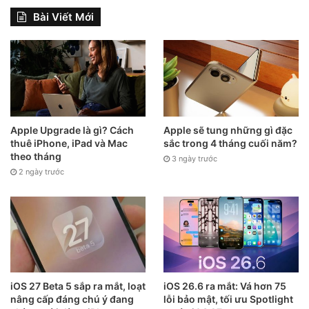
Bài Viết Mới
Apple Upgrade là gì? Cách
Apple sẽ tung những gì đặc
thuê iPhone, iPad và Mac
sắc trong 4 tháng cuối năm?
theo tháng
3 ngày trước
2 ngày trước
Nhiều người dùng vẫn chọn iPhone đời cũ, do giá iPhone
mới ngày càng cao
Trong khi đó, smartphone Android ngày càng tốt hơn, từ
giá bán đến thiết kế và công nghệ lại không thua kém
iPhone. Thượng vàng, hạ cám, đủ mọi phân khúc, bao
nhiêu tiền cũng có thể mua được. Điều này khiến Apple
đánh mất nhiều khách hàng vào tay các hãng Trung Quốc
iOS 27 Beta 5 sắp ra mắt, loạt
iOS 26.6 ra mắt: Vá hơn 75
nâng cấp đáng chú ý đang
lỗi bảo mật, tối ưu Spotlight
và Samsung.