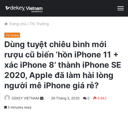
M
Trang chủ
/
Thị Trường
Thị Trường
Dùng tuyệt chiêu bình mới
rượu cũ biến ‘hồn iPhone 11 +
xác iPhone 8’ thành iPhone SE
2020, Apple đã làm hài lòng
người mê iPhone giá rẻ?
DEKEY VIETNAM
Send
26 Tháng 3, 2020
0
5.942
an
5 minutes read
email