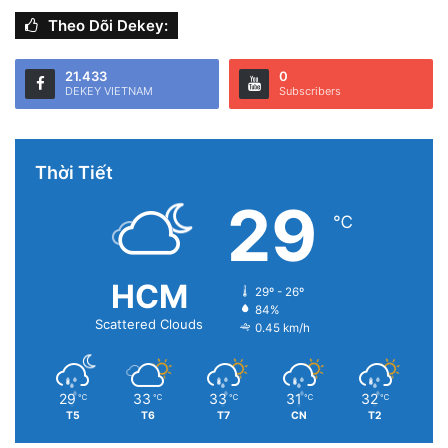
Theo Dõi Dekey:
21.433
0
DEKEY VIETNAM
Subscribers
Thời Tiết
29
℃
HCM
29º - 26º
84%
Scattered Clouds
0.45 km/h
29
33
33
31
32
℃
℃
℃
℃
℃
T5
T6
T7
CN
T2