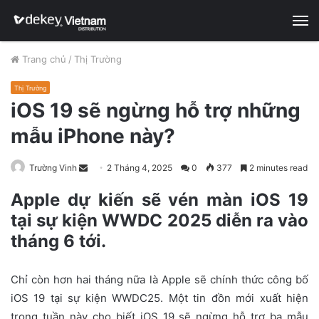
M
Trang chủ
/
Thị Trường
Thị Trường
iOS 19 sẽ ngừng hỗ trợ những
mẫu iPhone này?
Trường Vinh
S
2 Tháng 4, 2025
0
377
2 minutes read
e
Apple dự kiến sẽ vén màn iOS 19
n
tại sự kiện WWDC 2025 diễn ra vào
d
tháng 6 tới.
a
n
e
Chỉ còn hơn hai tháng nữa là Apple sẽ chính thức công bố
m
iOS 19 tại sự kiện WWDC25. Một tin đồn mới xuất hiện
a
trong tuần này cho biết iOS 19 sẽ ngừng hỗ trợ ba mẫu