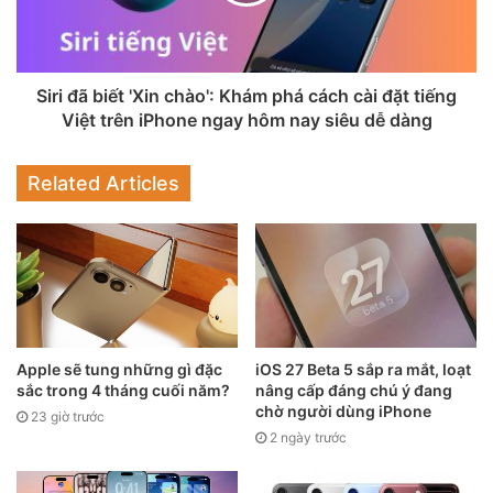
•iPhone 16e
•iPhone 16 và 16 Plus
Siri đã biết 'Xin chào': Khám phá cách cài đặt tiếng
Việt trên iPhone ngay hôm nay siêu dễ dàng
•iPhone 16 Pro và 16 Pro Max
•iPhone SE (thế hệ thứ 2)
Related Articles
•iPhone SE (thế hệ thứ 3)
Về phía iPad, tin rò rỉ hôm nay cho biết iPadOS 19 sẽ ngừng
hỗ trợ iPad (thế hệ thứ 7), được phát hành vào tháng 9 năm
2019 và sử dụng chip A10 Fusion.
Apple sẽ tung những gì đặc
iOS 27 Beta 5 sắp ra mắt, loạt
Tuy nhiên, thông tin lần này lại khác với báo cáo của
sắc trong 4 tháng cuối năm?
nâng cấp đáng chú ý đang
iPhoneSoft hồi tháng 12, trong đó khẳng định tất cả các
chờ người dùng iPhone
23 giờ trước
mẫu iPhone có thể chạy iOS 18 cũng sẽ tiếp tục được hỗ
2 ngày trước
trợ với iOS 19. Cả hai nguồn tin đều có thành tích đáng tin