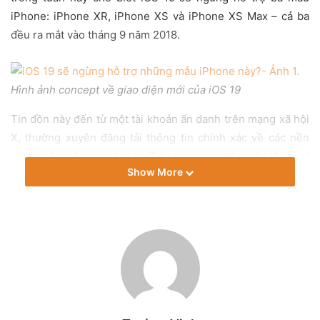
i
iPhone: iPhone XR, iPhone XS và iPhone XS Max – cả ba
l
đều ra mắt vào tháng 9 năm 2018.
Hình ảnh concept về giao diện mới của iOS 19
Tin đồn này đến từ một tài khoản ẩn danh trên mạng xã hội
X, thường xuyên đăng tải thông tin chính xác về các nền
tảng phần mềm của Apple. Tài khoản này đã nhiều lần rò rỉ
Show More
đúng thông tin, bao gồm cả danh sách thiết bị tương thích
với iOS 18 vào năm ngoái.
Nếu thông tin lần này chính xác, iOS 19 sẽ chỉ hỗ trợ các
mẫu iPhone sau:
•iPhone 11