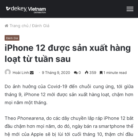
M
Trang chủ
/
Đánh Giá
Đánh Giá
iPhone 12 được sản xuất hàng
loạt từ tuần sau
Hoài Linh
S
9 Tháng 9, 2020
0
359
1 minute read
e
Do ảnh hưởng của Covid-19 đến chuỗi cung ứng, tới giữa
n
tháng 9, iPhone 12 mới được sản xuất hàng loạt, chậm hơn
d
mọi năm một tháng.
a
n
e
Theo
Phonearena
, do các dây chuyền lắp ráp iPhone 12 bắt
m
đầu chậm hơn mọi năm, do đó, ngày bán ra smartphone thế
a
hệ mới của Apple sẽ bị lùi tới cuối tháng 10, thậm chí đầu