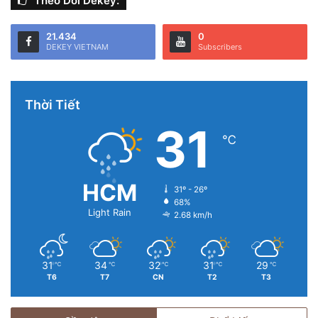
Theo Dõi Dekey:
21.434
0
DEKEY VIETNAM
Subscribers
Thời Tiết
31
℃
HCM
31º - 26º
68%
Light Rain
2.68 km/h
31
34
32
31
29
℃
℃
℃
℃
℃
T6
T7
CN
T2
T3