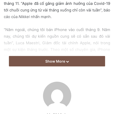
i
tháng 11. “Apple đã cố gắng giảm ảnh hưởng của Covid-19
l
tới chuỗi cung ứng từ vài tháng xuống chỉ còn vài tuần”, báo
cáo của
Nikkei
nhấn mạnh.
“Năm ngoái, chúng tôi bán iPhone vào cuối tháng 9. Năm
nay, chúng tôi dự kiến nguồn cung sẽ có sẵn sau đó vài
tuần”, Luca Maestri, Giám đốc tài chính Apple, nói trong
một sự kiện tháng trước. Theo một số chuyên gia, iPhone
12 sẽ không xuất hiện tại sự kiện được tổ chức trực tuyến
Show More
của Apple vào ngày 15/9.
Kế hoạch sản xuất từ 75 triệu đến 80 triệu chiếc iPhone 12
trong năm nay của Apple cũng có thể không thực hiện
được. Hãng bị “thiếu hụt ít nhất vài triệu chiếc” và sẽ được
bổ sung vào đầu năm 2021, theo
Nikkei
. Phiên bản iPhone
12 Max với màn hình 6,1 inch, hỗ trợ 5G, tích hợp hai
camera sau có thể là phiên bản chủ lực của năm nay, chiếm