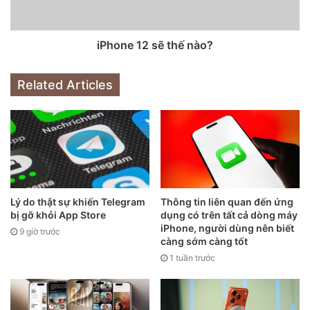
Việc thay đổi cỡ màn hình cho thấy Apple nhiều khả năng
sẽ làm mới thiết kế của iPhone. Thay vì bộ khung bo tròn
iPhone 12 sẽ thế nào?
đã được duy trì nhiều năm, iPhone 2020 có thể chuyển
sang khung vuông và phẳng giống iPhone 5s và SE đời
Related Articles
đầu, tương tự iPad Pro gần đây.
Lý do thật sự khiến Telegram
Thông tin liên quan đến ứng
bị gỡ khỏi App Store
dụng có trên tất cả dòng máy
iPhone, người dùng nên biết
9 giờ trước
càng sớm càng tốt
1 tuần trước