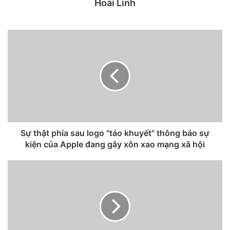
Hoài Linh
40% lượng máy được sản xuất của iPhone 12 series.
Ảnh được cho là iPhone 12. Ảnh:
PhoneArena.
Ngoài iPhone mới, Apple cũng đẩy mạnh sản xuất máy tính
bảng do nhu cầu của người dùng tăng cao khi phải làm việc
ở nhà nhiều hơn. Riêng với iPad mới, hãng dự kiến xuất
xưởng khoảng 27 triệu chiếc cho đến hết năm, con số
tương tự so với 9 tháng trước đó.
Sự thật phía sau logo "táo khuyết" thông báo sự
Apple được cho là sẽ giới thiệu bốn phiên bản iPhone 12
kiện của Apple đang gây xôn xao mạng xã hội
với 3 kích thước màn hình là 5,4 inch, 6,1 inch và 6,7 inch.
Trong đó, 5,4 và 6,7 inch là hai kích thước lần đầu xuất hiện
trên iPhone. Màn hình nhỏ hơn sẽ được trang bị trên
iPhone 12 bản tiêu chuẩn. Còn màn hình 6,7 inch là của
mẫu cao cấp nhất – iPhone 12 Pro Max. Kích thước 6,1 inch
được áp dụng cho iPhone 12 Max và 12 Pro.