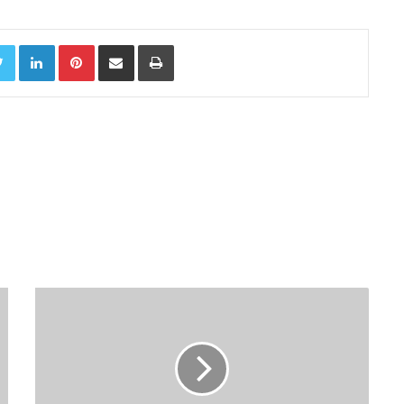
Twitter
LinkedIn
Pinterest
Chia sẻ qua email
In