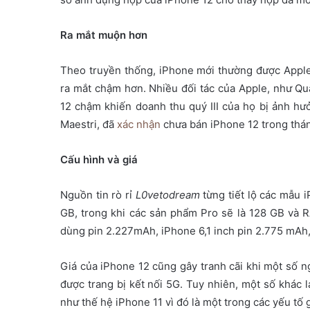
Ra mắt muộn hơn
Theo truyền thống, iPhone mới thường được Apple
ra mắt chậm hơn. Nhiều đối tác của Apple, như Q
12 chậm khiến doanh thu quý III của họ bị ảnh hưở
Maestri, đã
xác nhận
chưa bán iPhone 12 trong thán
Cấu hình và giá
Nguồn tin rò rỉ
L0vetodream
từng tiết lộ các mẫu
GB, trong khi các sản phẩm Pro sẽ là 128 GB và R
dùng pin 2.227mAh, iPhone 6,1 inch pin 2.775 mAh,
Giá của iPhone 12 cũng gây tranh cãi khi một số n
được trang bị kết nối 5G. Tuy nhiên, một số khác
như thế hệ iPhone 11 vì đó là một trong các yếu tố