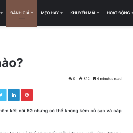
ĐÁNH GIÁ
MẸO HAY
KHUYẾN MÃI
HOẠT ĐỘNG
nào?
0
312
4 minutes read
Twitter
LinkedIn
Pinterest
, thêm kết nối 5G nhưng có thể không kèm củ sạc và cáp