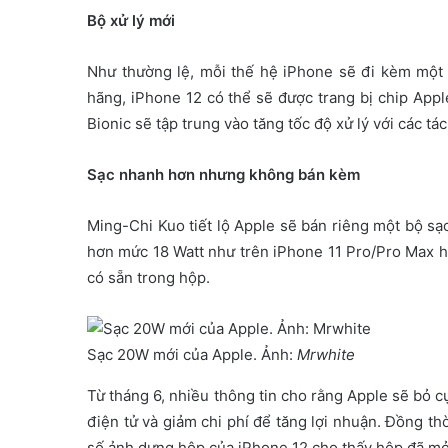
Bộ xử lý mới
Như thường lệ, mỗi thế hệ iPhone sẽ đi kèm một t
hãng, iPhone 12 có thể sẽ được trang bị chip Appl
Bionic sẽ tập trung vào tăng tốc độ xử lý với các tác
Sạc nhanh hơn nhưng không bán kèm
Ming-Chi Kuo tiết lộ Apple sẽ bán riêng một bộ sạ
hơn mức 18 Watt như trên iPhone 11 Pro/Pro Max ha
có sẵn trong hộp.
Sạc 20W mới của Apple. Ảnh:
Mrwhite
Từ tháng 6, nhiều thông tin cho rằng Apple sẽ bỏ c
điện tử và giảm chi phí để tăng lợi nhuận. Đồng th
số ảnh dựng hộp của iPhone 12 cho thấy hộp đã mỏn