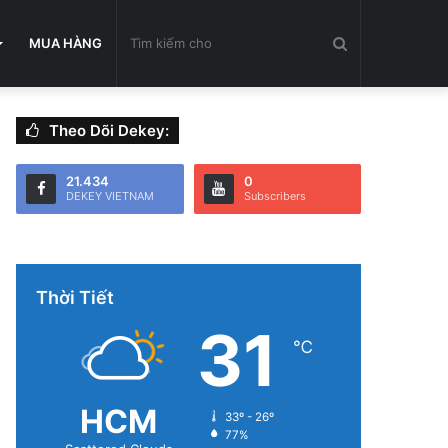
Tìm
MUA HÀNG
Theo Dõi Dekey:
kiếm
21.434
0
DEKEY VIETNAM
Subscribers
cho
Thời Tiết
31
℃
HCM
33º - 26º
77%