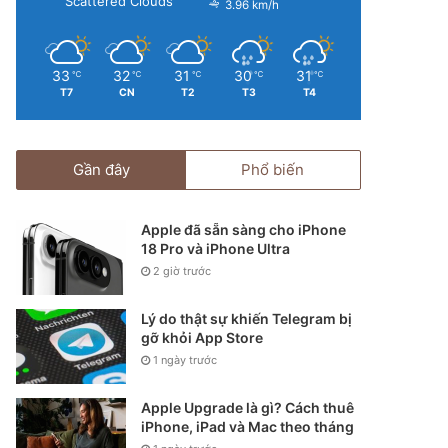
Scattered Clouds
3.96 km/h
33
32
31
30
31
℃
℃
℃
℃
℃
T7
CN
T2
T3
T4
Gần đây
Phổ biến
Apple đã sẵn sàng cho iPhone
18 Pro và iPhone Ultra
2 giờ trước
Lý do thật sự khiến Telegram bị
gỡ khỏi App Store
1 ngày trước
Apple Upgrade là gì? Cách thuê
iPhone, iPad và Mac theo tháng