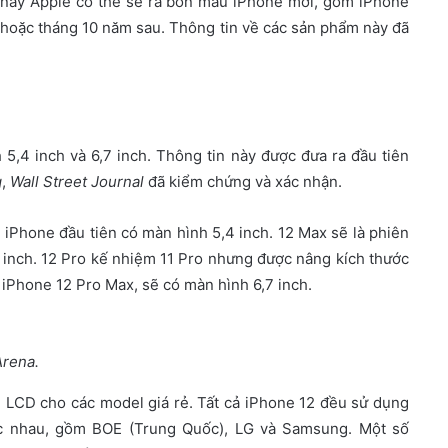
 nay Apple có thể sẽ ra bốn mẫu iPhone mới, gồm iPhone
y hoặc tháng 10 năm sau. Thông tin về các sản phẩm này đã
,4 inch và 6,7 inch. Thông tin này được đưa ra đầu tiên
g
,
Wall Street Journal
đã kiểm chứng và xác nhận.
 iPhone đầu tiên có màn hình 5,4 inch. 12 Max sẽ là phiên
 inch. 12 Pro kế nhiệm 11 Pro nhưng được nâng kích thước
, iPhone 12 Pro Max, sẽ có màn hình 6,7 inch.
rena.
 LCD cho các model giá rẻ. Tất cả iPhone 12 đều sử dụng
c nhau, gồm BOE (Trung Quốc), LG và Samsung. Một số