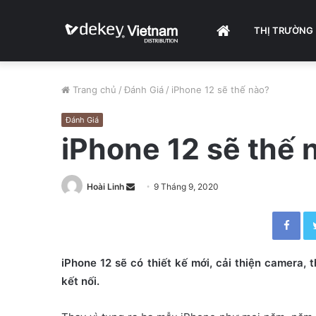
HOME
THỊ TRƯỜNG
Trang chủ
/
Đánh Giá
/
iPhone 12 sẽ thế nào?
Đánh Giá
iPhone 12 sẽ thế 
Hoài Linh
S
9 Tháng 9, 2020
e
Facebook
n
d
a
iPhone 12 sẽ có thiết kế mới, cải thiện camera
n
kết nối.
e
m