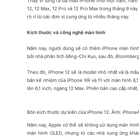
Thay vì tung ra ba mẫu iPhone như mọi năm, năm
a
12, 12 Max, 12 Pro và 12 Pro Max trong tháng 9 nà
i
rò rỉ từ các đơn vị cung ứng từ nhiều tháng nay.
l
Kích thước và công nghệ màn hình
Năm nay, người dùng sẽ có thêm iPhone màn hình 5
bởi nhà phân tích Ming-Chi Kuo, sau đó,
Bloomber
Theo đó, iPhone 12 sẽ là model nhỏ nhất và là mẫu
bản kế nhiệm của iPhone XR và 11 với màn hình 6,1
lên 6,1 inch, ngang 12 Max. Phiên bản cao cấp nhất
Bốn kích thước dự kiến của iPhone 12. Ảnh:
PhoneA
Năm nay, Apple có thể sẽ không sử dụng màn hình
màn hình OLED, nhưng từ các nhà cung ứng khá