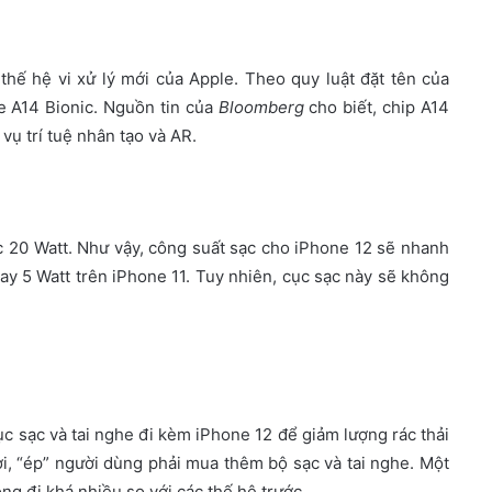
hế hệ vi xử lý mới của Apple. Theo quy luật đặt tên của
e A14 Bionic. Nguồn tin của
Bloomberg
cho biết, chip A14
 vụ trí tuệ nhân tạo và AR.
c 20 Watt. Như vậy, công suất sạc cho iPhone 12 sẽ nhanh
y 5 Watt trên iPhone 11. Tuy nhiên, cục sạc này sẽ không
ục sạc và tai nghe đi kèm iPhone 12 để giảm lượng rác thải
ời, “ép” người dùng phải mua thêm bộ sạc và tai nghe. Một
g đi khá nhiều so với các thế hệ trước.