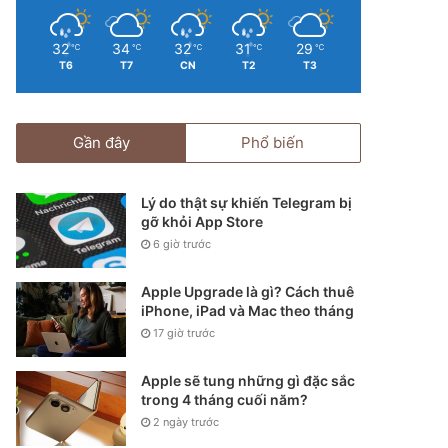
32
34
32
31
29
℃
℃
℃
℃
℃
T6
T7
CN
T2
T3
Gần đây
Phổ biến
Lý do thật sự khiến Telegram bị
gỡ khỏi App Store
6 giờ trước
Apple Upgrade là gì? Cách thuê
iPhone, iPad và Mac theo tháng
17 giờ trước
Apple sẽ tung những gì đặc sắc
trong 4 tháng cuối năm?
2 ngày trước