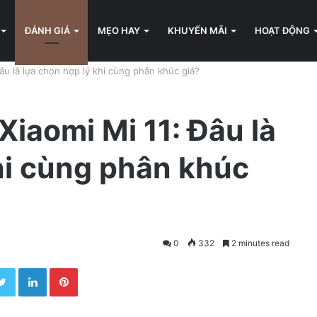
ĐÁNH GIÁ
MẸO HAY
KHUYẾN MÃI
HOẠT ĐỘNG
Đâu là lựa chọn hợp lý khi cùng phân khúc giá?
Xiaomi Mi 11: Đâu là
hi cùng phân khúc
0
332
2 minutes read
Twitter
LinkedIn
Pinterest