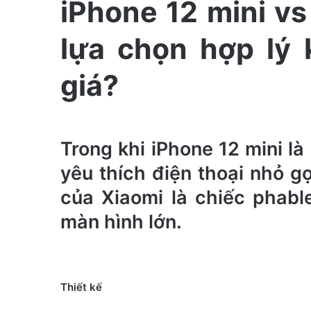
iPhone 12 mini vs
n
e
lựa chọn hợp lý
m
a
giá?
i
l
Trong khi iPhone 12 mini l
yêu thích điện thoại nhỏ 
của Xiaomi là chiếc phabl
màn hình lớn.
Thiết kế