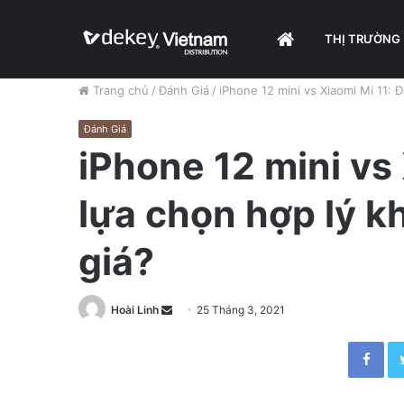
HOME
THỊ TRƯỜNG
Trang chủ
/
Đánh Giá
/
iPhone 12 mini vs Xiaomi Mi 11: 
Đánh Giá
iPhone 12 mini vs 
lựa chọn hợp lý k
giá?
Hoài Linh
S
25 Tháng 3, 2021
e
Facebook
n
d
a