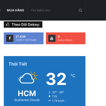
Tìm
MUA HÀNG
Theo Dõi Dekey:
kiếm
21.434
0
DEKEY VIETNAM
Subscribers
cho
Thời Tiết
32
℃
HCM
32º - 26º
71%
Scattered Clouds
1.79 km/h