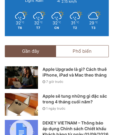
Light Rain
2.15 km/h
32
32
32
31
29
℃
℃
℃
℃
℃
T6
T7
CN
T2
T3
Gần đây
Phổ biến
Apple Upgrade là gì? Cách thuê
iPhone, iPad và Mac theo tháng
7 giờ trước
Apple sẽ tung những gì đặc sắc
trong 4 tháng cuối năm?
1 ngày trước
DEKEY VIETNAM – Thông báo
áp dụng Chính sách Chiết khấu
Khách hàng từ ngày 01/09/2026