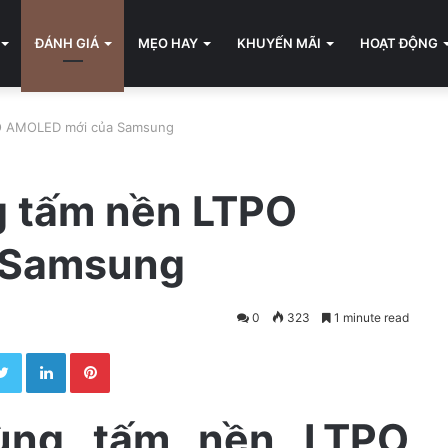
ĐÁNH GIÁ
MẸO HAY
KHUYẾN MÃI
HOẠT ĐỘNG
PO AMOLED mới của Samsung
g tấm nền LTPO
 Samsung
0
323
1 minute read
Twitter
LinkedIn
Pinterest
ùng tấm nền LTPO