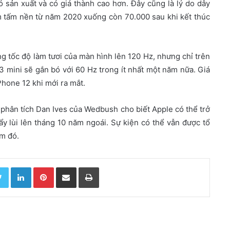
 sản xuất và có giá thành cao hơn. Đây cũng là lý do dây
 tấm nền từ năm 2020 xuống còn 70.000 sau khi kết thúc
g tốc độ làm tươi của màn hình lên 120 Hz, nhưng chỉ trên
3 mini sẽ gắn bó với 60 Hz trong ít nhất một năm nữa. Giá
hone 12 khi mới ra mắt.
 phân tích Dan Ives của Wedbush cho biết Apple có thể trở
đẩy lùi lên tháng 10 năm ngoái. Sự kiện có thể vẫn được tổ
ểm đó.
Twitter
LinkedIn
Pinterest
Chia sẻ qua email
In