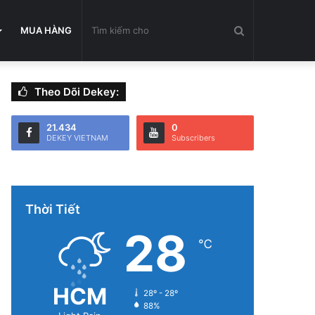
Tìm
MUA HÀNG
Theo Dõi Dekey:
kiếm
21.434
0
DEKEY VIETNAM
Subscribers
cho
Thời Tiết
28
℃
HCM
28º - 28º
88%