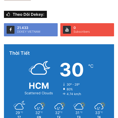
Theo Dõi Dekey:
21.433
0
DEKEY VIETNAM
Subscribers
Thời Tiết
30
℃
HCM
30º - 28º
80%
Scattered Clouds
4.74 km/h
29
32
32
31
33
℃
℃
℃
℃
℃
T7
CN
T2
T3
T4