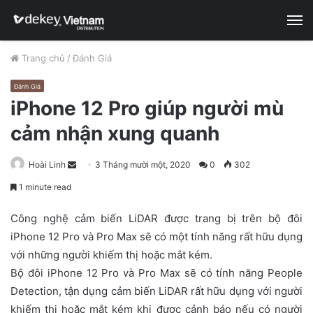
M
Trang chủ
/
Đánh Giá
Đánh Giá
iPhone 12 Pro giúp người mù
cảm nhận xung quanh
Hoài Linh
S
3 Tháng mười một, 2020
0
302
e
1 minute read
n
d
Công nghệ cảm biến LiDAR được trang bị trên bộ đôi
a
iPhone 12 Pro và Pro Max sẽ có một tính năng rất hữu dụng
n
với những người khiếm thị hoặc mắt kém.
e
Bộ đôi iPhone 12 Pro và Pro Max sẽ có tính năng People
m
Detection, tận dụng cảm biến LiDAR rất hữu dụng với người
a
khiếm thị hoặc mắt kém khi được cảnh báo nếu có người