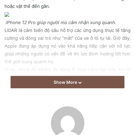
i
hoặc vật thể đến gần.
l
iPhone 12 Pro giúp người mù cảm nhận xung quanh.
LiDAR là cảm biến độ sâu hỗ trợ các ứng dụng thực tế tăng
cường và đóng vai trò như “mắt” của xe ô tô tự lái. Giờ đây,
Apple đang áp dụng nó vào khả năng tiếp cận với nỗ lực
giúp những người có vấn đề về thị lực định hướng tốt hơn
thế giới xung quanh họ.
Ví dụ, khi ai đó khiếm thị đang đi mua hàng tạp hóa, họ có
thể bật tính năng People Detection trên iPhone 12 Pro của
Show More
họ để cho biết khi nào họ cần di chuyển đến quầy thanh
toán. Hoặc ai đó đi bộ xuống vỉa hè sẽ nhận được cảnh báo
về khoảng cách gần của những người khác khi họ đi qua.
Tính năng này có thể nhận biết người ở khoảng cách tới
5m. Nếu có nhiều người cùng đến gần, iPhone sẽ báo
khoảng cách của người ở gần nhất.
Những người bị khiếm thị hoặc thị lực kém có thể sử dụng