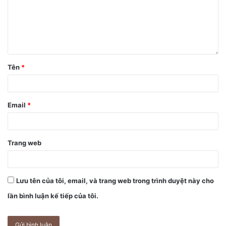
Tên
*
Face ID cũng không hề hoạt động. Mặc dù Hugh đã tiến
Email
*
hành reset cài đặt và đăng ký một khuôn mặt mới, thật
không may, tính năng này đã bị khoá hoàn toàn.
Trang web
Lưu tên của tôi, email, và trang web trong trình duyệt này cho
lần bình luận kế tiếp của tôi.