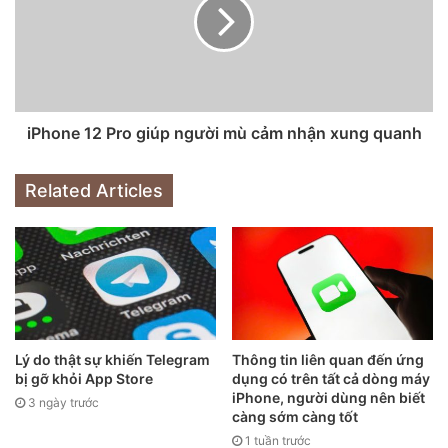
iPhone 12 Pro giúp người mù cảm nhận xung quanh
Related Articles
Nhưng cuộc vui chỉ thực sự bắt đầu Hugh tháo phần bo
mạch chủ của chiếc iPhone 12 màu xanh và gắn nó vào
chiếc màu đỏ và ngược lại. Vấn đề đầu tiên xuất hiện, chiếc
iPhone 12 đã nằm bất động không chịu lên nguồn, mãi cho
đến khi được cắm sạc.
Lý do thật sự khiến Telegram
Thông tin liên quan đến ứng
bị gỡ khỏi App Store
dụng có trên tất cả dòng máy
iTVC from Admicro
iPhone, người dùng nên biết
3 ngày trước
càng sớm càng tốt
Ngay sau khi máy được khởi động, anh chàng nhanh chóng
1 tuần trước
được Apple hỏi thăm với hàng loạt thông báo về pin, màn