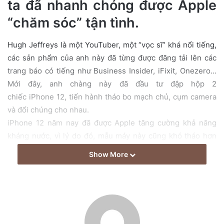
ta đã nhanh chóng được Apple
a
“chăm sóc” tận tình.
i
l
Hugh Jeffreys là một YouTuber, một “vọc sĩ” khá nổi tiếng,
các sản phẩm của anh này đã từng được đăng tải lên các
trang báo có tiếng như Business Insider, iFixit, Onezero…
Mới đây, anh chàng này đã đầu tư đập hộp 2
chiếc iPhone 12, tiến hành tháo bo mạch chủ, cụm camera
và đổi chúng cho nhau.
iPhone 12 năm nay đã được Apple tăng cường khả năng
kháng nước, vì lý do đó, mẫu máy này cũng khó tháo hơn
sao với những người tiền nhiệm.
Show More
Hugh Jeffreys là một YouTuber, một “vọc sĩ” khá nổi tiếng,
các sản phẩm của anh này đã từng được đăng tải lên các
trang báo có tiếng như Business Insider, iFixit, Onezero…
Mới đây, anh chàng này đã đầu tư đập hộp 2
chiếc
iPhone
12, tiến hành tháo bo mạch chủ, cụm camera