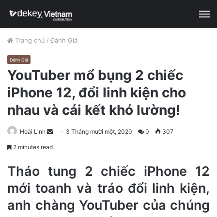
M
Trang chủ
/
Đánh Giá
Đánh Giá
YouTuber mổ bụng 2 chiếc
iPhone 12, đổi linh kiện cho
nhau và cái kết khó lường!
Hoài Linh
S
3 Tháng mười một, 2020
0
307
e
2 minutes read
n
d
Tháo tung 2 chiếc iPhone 12
a
mới toanh và tráo đổi linh kiện,
n
anh chàng YouTuber của chúng
e
m