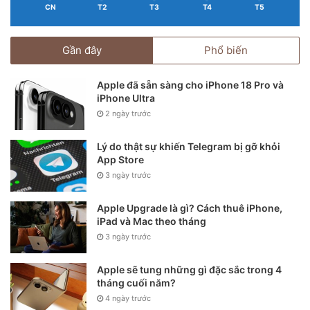
CN
T2
T3
T4
T5
Gần đây
Phổ biến
Apple đã sẵn sàng cho iPhone 18 Pro và
iPhone Ultra
2 ngày trước
Lý do thật sự khiến Telegram bị gỡ khỏi
App Store
3 ngày trước
Apple Upgrade là gì? Cách thuê iPhone,
iPad và Mac theo tháng
3 ngày trước
Chàng YouTuber này cũng thử thay đổi cụm camera của 2
chiếc máy này cho nhau và có kết quả tương tự. Mọi vấn đề
Apple sẽ tung những gì đặc sắc trong 4
tháng cuối năm?
chỉ được giải quyết khi linh kiện của cả 2 được trả về với
4 ngày trước
đúng nơi nó thuộc về.