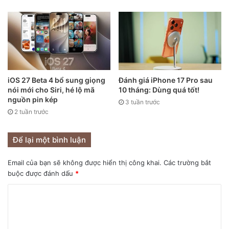
hình và Face ID cũng không thể hoạt động được. Kèm theo
đó là lưu ý đến từ “Táo Mỹ” rằng không nên tự ý thay thế
pin trên iPhone mà hãy đem điện thoại của mình đến các
cơ sở bảo hành được Apple uỷ quyền.
iOS 27 Beta 4 bổ sung giọng
Đánh giá iPhone 17 Pro sau
nói mới cho Siri, hé lộ mã
10 tháng: Dùng quá tốt!
nguồn pin kép
3 tuần trước
2 tuần trước
Để lại một bình luận
Email của bạn sẽ không được hiển thị công khai.
Các trường bắt
buộc được đánh dấu
*