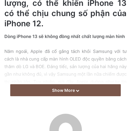
lượng, có thể khiến iPhone 13
a
có thể chịu chung số phận của
i
l
iPhone 12.
Dòng iPhone 13 sẽ không đồng nhất chất lượng màn hình
Năm ngoái, Apple đã cố gắng tách khỏi Samsung với tư
cách là nhà cung cấp màn hình OLED độc quyền bằng cách
thăm dò LG và BOE. Đáng tiếc, sản lượng của hai hãng này
gần như không đủ, vì vậy Samsung một lần nữa chiếm được
thị phần lớn. Tuy nhiên, giờ đây, Apple dường như tự tin
rằng LG cuối cùng đã hoàn thành nhiệm vụ và đã đặt hàng
Show More
hơn 20 triệu màn hình iPhone 12 / iPhone 12 Pro 6,1 inch từ
hãng.
Các mẫu iPhone 12 Mini và iPhone 12 Pro Max – màn hình
5,4 inch và 6,7 inch có màn hình OLED dẻo do Samsung