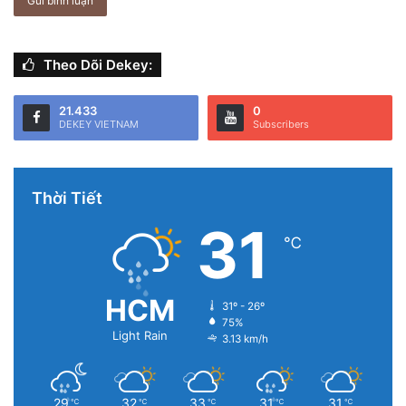
phù hợp với thời cuộc – thời đại Steve Jobs cho sự đổi mới
và thời đại Tim Cook chỉ đơn giản là đưa Apple trở thành
Theo Dõi Dekey:
công ty có giá trị nhất dựa trên nguồn cảm hứng.
21.433
0
DEKEY VIETNAM
Subscribers
Thời Tiết
31
℃
HCM
31º - 26º
75%
Light Rain
3.13 km/h
29
32
33
31
31
℃
℃
℃
℃
℃