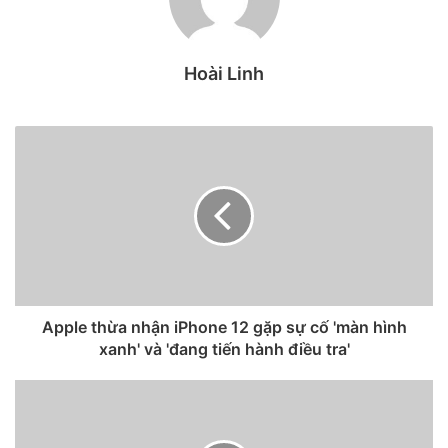
độc quyền cung cấp với mô-đun cảm ứng tích hợp Y-Octa.
Nguồn cung cấp màn hình OLED 6,1 inch được chia sẻ với
LG, giúp “Nhà Táo” giảm bớt phần nào chi phí.
Hoài Linh
Apple thừa nhận iPhone 12 gặp sự cố 'màn hình
xanh' và 'đang tiến hành điều tra'
Bộ tứ iPhone 12 Pro Max, iPhone 12 Pro, iPhone 12 và
iPhone 12 Mini.