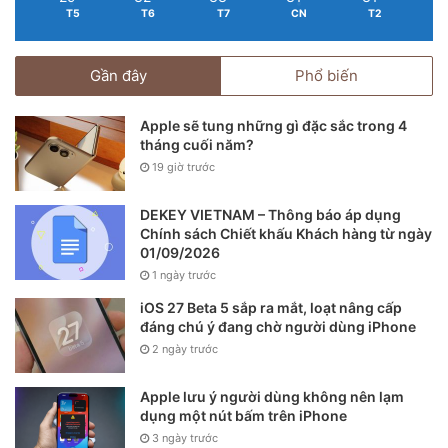
T5
T6
T7
CN
T2
Gần đây
Phổ biến
Apple sẽ tung những gì đặc sắc trong 4
tháng cuối năm?
19 giờ trước
DEKEY VIETNAM – Thông báo áp dụng
Chính sách Chiết khấu Khách hàng từ ngày
01/09/2026
1 ngày trước
iOS 27 Beta 5 sắp ra mắt, loạt nâng cấp
đáng chú ý đang chờ người dùng iPhone
2 ngày trước
Apple lưu ý người dùng không nên lạm
dụng một nút bấm trên iPhone
3 ngày trước