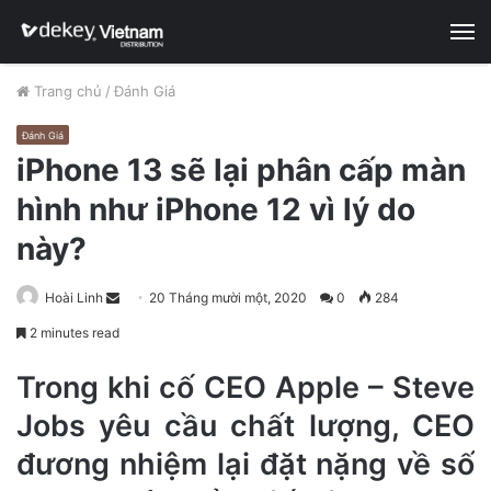
M
Trang chủ
/
Đánh Giá
Đánh Giá
iPhone 13 sẽ lại phân cấp màn
hình như iPhone 12 vì lý do
này?
Hoài Linh
S
20 Tháng mười một, 2020
0
284
e
2 minutes read
n
d
Trong khi cố CEO Apple – Steve
a
Jobs yêu cầu chất lượng, CEO
n
đương nhiệm lại đặt nặng về số
e
m