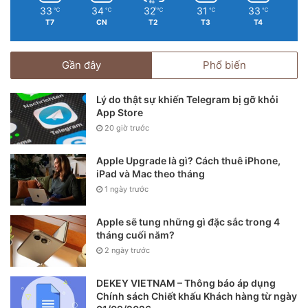
33
34
32
31
33
℃
℃
℃
℃
℃
T7
CN
T2
T3
T4
Gần đây
Phổ biến
Lý do thật sự khiến Telegram bị gỡ khỏi
App Store
20 giờ trước
Apple Upgrade là gì? Cách thuê iPhone,
iPad và Mac theo tháng
Cạnh trái chứa nút gạt bật/ tắt chế độ im lặng, cụm phím
1 ngày trước
tăng giảm âm lượng và khay sim
Apple sẽ tung những gì đặc sắc trong 4
tháng cuối năm?
2 ngày trước
DEKEY VIETNAM – Thông báo áp dụng
Chính sách Chiết khấu Khách hàng từ ngày