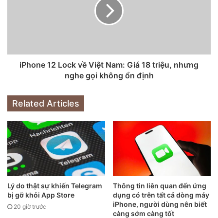
Máy nằm vừa vựa trong tay người dùng nữ và hoàn toàn lọt
iPhone 12 Lock về Việt Nam: Giá 18 triệu, nhưng
thỏm nếu nằm trên tay phái mạnh
nghe gọi không ổn định
Kích thước của máy nhỏ, kéo theo kích thước của hộp đựng
cũng nhỏ theo, phiên bản hôm nay chúng mình trên tay có
Related Articles
màu xanh dương và trong hộp thì cũng không có củ sạc và
tai nghe như tất cả các mẫu máy iPhone 12 anh em.
Lý do thật sự khiến Telegram
Thông tin liên quan đến ứng
bị gỡ khỏi App Store
dụng có trên tất cả dòng máy
iPhone, người dùng nên biết
20 giờ trước
càng sớm càng tốt