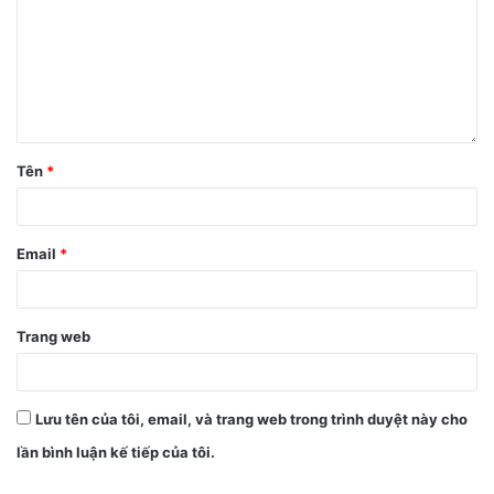
Tên
*
Email
*
Đến cả sticker cũng nhỏ xíu xiu (bên trái là sticker kích
thước thông thường)
Trang web
Mặt lưng máy là một tấm kính bóng, bám khá nhiều mồ hôi
và dấu vân tay, người dùng cần thường xuyên lau chùi, vệ
sinh để máy đạt được “độ lung linh” cần thiết.
Lưu tên của tôi, email, và trang web trong trình duyệt này cho
lần bình luận kế tiếp của tôi.