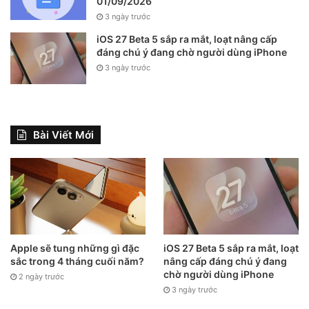
01/09/2026
3 ngày trước
iOS 27 Beta 5 sắp ra mắt, loạt nâng cấp
đáng chú ý đang chờ người dùng iPhone
3 ngày trước
Đáy máy từ trái sang lần lượt là mic, cổng sạc Lightning và
hệ thống loa
Bài Viết Mới
Cầm iPhone 12 Mini trên tay cho cảm giác máy khá mỏng,
trên thực tế máy lại sở hữu độ dày tương đương với người
anh em sở hữu màn hình 6,1 inch. Vì khối lượng nhẹ nên
cảm giác cầm nắm khá hẫng và không an toàn
.
Apple sẽ tung những gì đặc
iOS 27 Beta 5 sắp ra mắt, loạt
sắc trong 4 tháng cuối năm?
nâng cấp đáng chú ý đang
chờ người dùng iPhone
2 ngày trước
3 ngày trước