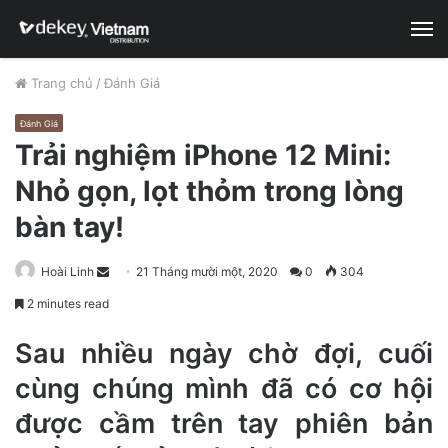
M
Trang chủ
/
Đánh Giá
Đánh Giá
Trải nghiệm iPhone 12 Mini:
Nhỏ gọn, lọt thỏm trong lòng
bàn tay!
Hoài Linh
S
21 Tháng mười một, 2020
0
304
e
2 minutes read
n
d
Sau nhiều ngày chờ đợi, cuối
a
cùng chúng mình đã có cơ hội
n
được cầm trên tay phiên bản
e
m