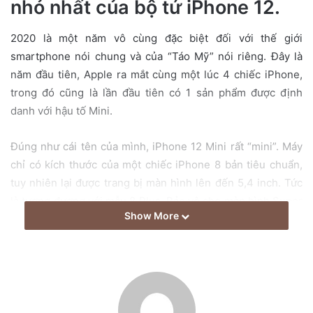
nhỏ nhất của bộ tứ iPhone 12.
a
i
2020 là một năm vô cùng đặc biệt đối với thế giới
l
smartphone nói chung và của “Táo Mỹ” nói riêng. Đây là
năm đầu tiên, Apple ra mắt cùng một lúc 4 chiếc iPhone,
trong đó cũng là lần đầu tiên có 1 sản phẩm được định
danh với hậu tố Mini.
Đúng như cái tên của mình, iPhone 12 Mini rất “mini”. Máy
chỉ có kích thước của một chiếc iPhone 8 bản tiêu chuẩn,
tuy nhiên lại được trang bị màn hình lên đến 5,4 inch. Tức
là tương đương với mẫu 8 Plus. Bảo vệ cho màn hình Super
Show More
Retina XDR này là công nghệ kính cường lực Ceramic
Shield độc quyền của Apple cho độ cứng gấp 4 lần các loại
thông thường. Trên thực tế, màn hình của 12 Mini lại rất dễ
bị tổn thương.