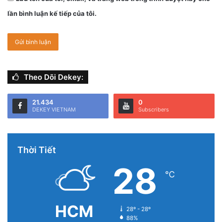
lần bình luận kế tiếp của tôi.
Theo Dõi Dekey:
21.434
0
DEKEY VIETNAM
Subscribers
Thời Tiết
28
℃
HCM
28º - 28º
88%