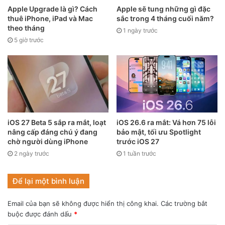
RAM 6 GB (được sử dụng trong các mẫu iPhone 13 Pro).
Apple Upgrade là gì? Cách
Apple sẽ tung những gì đặc
thuê iPhone, iPad và Mac
sắc trong 4 tháng cuối năm?
theo tháng
1 ngày trước
Apple rất có thể sẽ sử dụng lại A15 Bionic trên dòng iPhone
5 giờ trước
13 Pro tích hợp cho hai mẫu iPhone 14 mới. Nhà Táo cũng
có thể đổi tên bộ vi xử lý thành A15X Bionic như đã làm với
A12Z trên dòng iPad Pro 2020 – thực chất là A12X có thêm
lõi GPU.
Bạn thích thiết kế đục lỗ trên các mẫu iPhone mới chứ?
iOS 27 Beta 5 sắp ra mắt, loạt
iOS 26.6 ra mắt: Vá hơn 75 lỗi
nâng cấp đáng chú ý đang
bảo mật, tối ưu Spotlight
chờ người dùng iPhone
trước iOS 27
2 ngày trước
1 tuần trước
Để lại một bình luận
Email của bạn sẽ không được hiển thị công khai.
Các trường bắt
buộc được đánh dấu
*