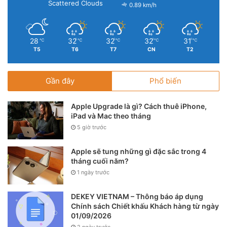
Scattered Clouds
0.89 km/h
28
32
32
32
31
℃
℃
℃
℃
℃
T5
T6
T7
CN
T2
Gần đây
Phổ biến
Apple Upgrade là gì? Cách thuê iPhone,
iPad và Mac theo tháng
5 giờ trước
Apple sẽ tung những gì đặc sắc trong 4
tháng cuối năm?
1 ngày trước
DEKEY VIETNAM – Thông báo áp dụng
Chính sách Chiết khấu Khách hàng từ ngày
01/09/2026
2 ngày trước