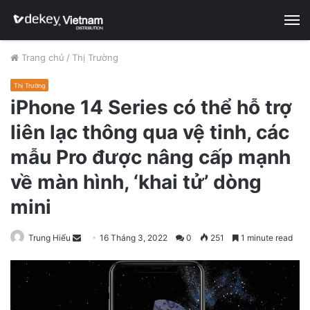
M
Trang chủ
/
Thị Trường
Thị Trường
iPhone 14 Series có thể hỗ trợ
liên lạc thông qua vệ tinh, các
mẫu Pro được nâng cấp mạnh
về màn hình, ‘khai tử’ dòng
mini
Trung Hiếu
S
16 Tháng 3, 2022
0
251
1 minute read
e
n
d
a