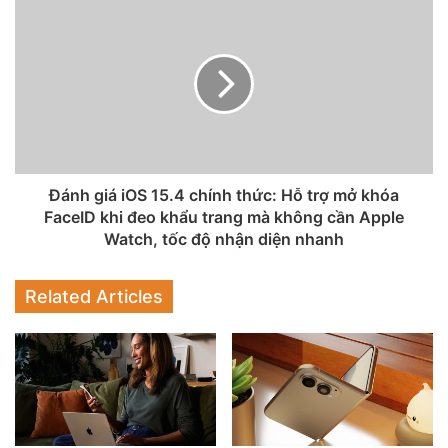
tai thỏ.
Đánh giá iOS 15.4 chính thức: Hỗ trợ mở khóa
FaceID khi đeo khẩu trang mà không cần Apple
Watch, tốc độ nhận diện nhanh
Related Articles
Hình ảnh minh họa so sánh màn hình notch tai thỏ và màn
hình đục lỗ của các mẫu iPhone Pro mới (ảnh: Gizmochina)
Nguồn tin cũng cho biết sẽ có hai mẫu iPhone 14 mới được
trang bị A15 Bionic, còn hai mẫu còn lại sẽ có bộ vi xử lý
hoàn toàn mới. Hiện Apple cũng đã có hai phiên bản chip
A15 Bionic khác nhau, một trong số đó có thêm lõi GPU và