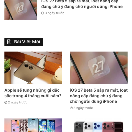
iOS 27 Beta 5 sắp ra mắt, loạt nâng cấp
Dĩ nhiên, những thông tin hiện tại mới chỉ là tin đồn và
đáng chú ý đang chờ người dùng iPhone
Apple vẫn còn thời gian để điều chỉnh thiết kế trước khi
3 ngày trước
dòng iPhone 18 Pro được công bố chính thức vào tháng 9
tới.
Bài Viết Mới
Apple sẽ tung những gì đặc
iOS 27 Beta 5 sắp ra mắt, loạt
sắc trong 4 tháng cuối năm?
nâng cấp đáng chú ý đang
chờ người dùng iPhone
2 ngày trước
3 ngày trước