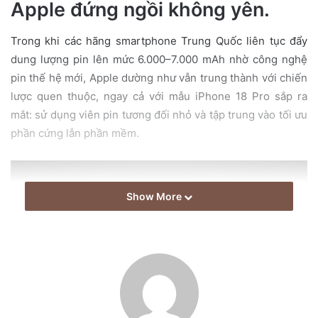
Apple đứng ngồi không yên.
a
i
Trong khi các hãng smartphone Trung Quốc liên tục đẩy
l
dung lượng pin lên mức 6.000–7.000 mAh nhờ công nghệ
pin thế hệ mới, Apple dường như vẫn trung thành với chiến
lược quen thuộc, ngay cả với mẫu iPhone 18 Pro sắp ra
mắt: sử dụng viên pin tương đối nhỏ và tập trung vào tối ưu
phần cứng lẫn phần mềm.
Show More