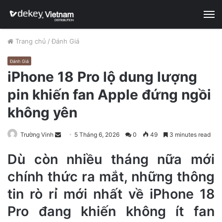
M
Trang chủ
/
Đánh Giá
Đánh Giá
iPhone 18 Pro lộ dung lượng
pin khiến fan Apple đứng ngồi
không yên
Trường Vinh
S
5 Tháng 6, 2026
0
49
3 minutes read
e
Dù còn nhiều tháng nữa mới
n
d
chính thức ra mắt, những thông
a
tin rò rỉ mới nhất về iPhone 18
n
e
Pro đang khiến không ít fan
m