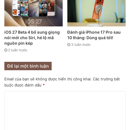
iOS 27 Beta 4 bổ sung giọng
Đánh giá iPhone 17 Pro sau
Chăm chăm nhìn vào màn hình khiến mọi người dần xa các
nói mới cho Siri, hé lộ mã
10 tháng: Dùng quá tốt!
giao tiếp truyền thống.
nguồn pin kép
3 tuần trước
2 tuần trước
Tuy nhiên, nghiên cứu vẫn chưa giải quyết được cuộc tranh
luận xung quanh vấn đề này. Nhà kinh tế học Theodore
Để lại một bình luận
Joyce từ trường Baruch College chỉ ra rằng tỷ lệ sinh con ở
Email của bạn sẽ không được hiển thị công khai.
Các trường bắt
tuổi vị thành niên đã giảm trước năm 2007, cho rằng giả
buộc được đánh dấu
*
thuyết về tác động của smartphone dù có vẻ hợp lý nhưng
vẫn chưa được chứng minh.
Các nghiên cứu này được công bố trong bối cảnh các chính
phủ ở Mỹ, châu Âu và Đông Á đang đối mặt với những hậu
quả kinh tế lâu dài của tình trạng dân số giảm. Nếu