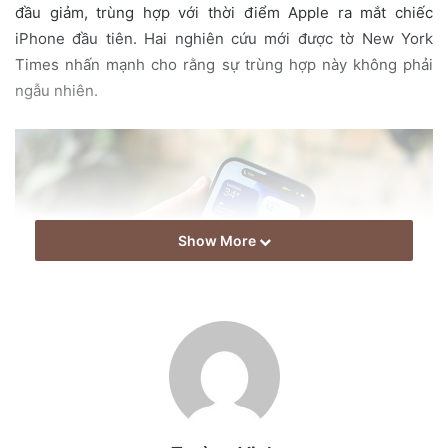
i
đầu giảm, trùng hợp với thời điểm Apple ra mắt chiếc
l
iPhone đầu tiên. Hai nghiên cứu mới được tờ New York
Times nhấn mạnh cho rằng sự trùng hợp này không phải
ngẫu nhiên.
Show More
Tỷ lệ sinh bắt đầu giảm kể từ khi iPhone xuất hiện.