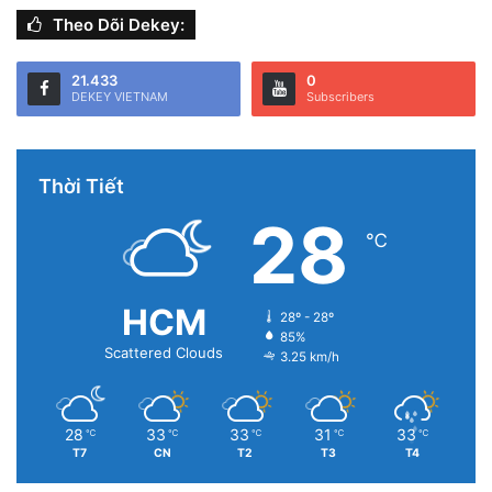
Theo Dõi Dekey:
21.433
0
DEKEY VIETNAM
Subscribers
Thời Tiết
28
℃
HCM
28º - 28º
85%
Scattered Clouds
3.25 km/h
28
33
33
31
33
℃
℃
℃
℃
℃
T7
CN
T2
T3
T4