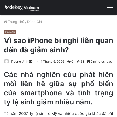
M
Trang chủ
/
Đánh Giá
Đánh Giá
Vì sao iPhone bị nghi liên quan
đến đà giảm sinh?
Trường Vinh
S
11 Tháng 6, 2026
0
53
2 minutes read
e
Các nhà nghiên cứu phát hiện
n
d
mối liên hệ giữa sự phổ biến
a
của smartphone và tình trạng
n
e
tỷ lệ sinh giảm nhiều năm.
m
a
Từ năm 2007, tỷ lệ sinh ở Mỹ và nhiều quốc gia khác đã bắt