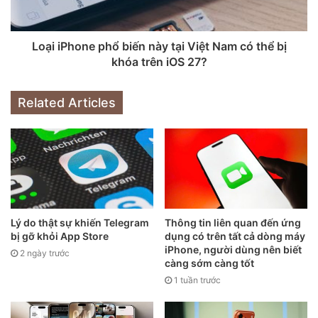
Một nghiên cứu khác do giáo sư Hernan Moscoso Boedo
tại Đại học Cincinnati và nghiên cứu sinh Nathan Hudson
Loại iPhone phổ biến này tại Việt Nam có thể bị
thực hiện đã xem xét dữ liệu từ Ngân hàng Thế giới, bao
khóa trên iOS 27?
gồm 128 quốc gia. Họ phát hiện rằng tỷ lệ sinh con ở tuổi vị
thành niên giảm mạnh khi smartphone trở nên phổ biến,
Related Articles
bất kể sự khác biệt về hệ thống chăm sóc sức khỏe, tôn
giáo hay điều kiện kinh tế. Tại Mỹ, các quận có mạng băng
thông rộng nhanh hơn và vùng phủ sóng 4G cũng ghi nhận
tỷ lệ sinh con ở tuổi vị thành niên giảm mạnh hơn.
Lý do thật sự khiến Telegram
Thông tin liên quan đến ứng
bị gỡ khỏi App Store
dụng có trên tất cả dòng máy
iPhone, người dùng nên biết
2 ngày trước
càng sớm càng tốt
1 tuần trước