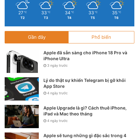
27
33
34
33
35
℃
℃
℃
℃
℃
T2
T3
T4
T5
T6
Gần đây
Phổ biến
Apple đã sẵn sàng cho iPhone 18 Pro và
iPhone Ultra
3 ngày trước
Lý do thật sự khiến Telegram bị gỡ khỏi
App Store
4 ngày trước
Apple Upgrade là gì? Cách thuê iPhone,
iPad và Mac theo tháng
4 ngày trước
Apple sẽ tung những gì đặc sắc trong 4