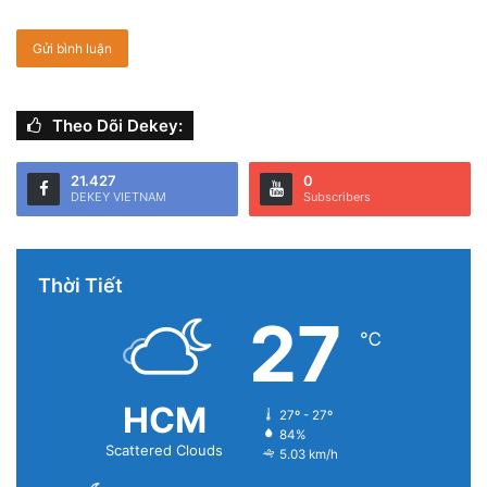
Theo Dõi Dekey:
21.427
0
DEKEY VIETNAM
Subscribers
Thời Tiết
27
℃
HCM
27º - 27º
84%
Scattered Clouds
5.03 km/h