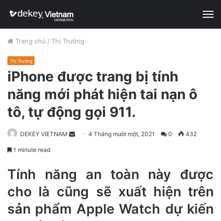
M
Trang chủ
/
Thị Trường
Thị Trường
iPhone được trang bị tính
năng mới phát hiện tai nạn ô
tô, tự động gọi 911.
DEKEY VIETNAM
S
4 Tháng mười một, 2021
0
432
e
1 minute read
n
d
Tính năng an toàn này được
a
cho là cũng sẽ xuất hiện trên
n
sản phẩm Apple Watch dự kiến
e
m