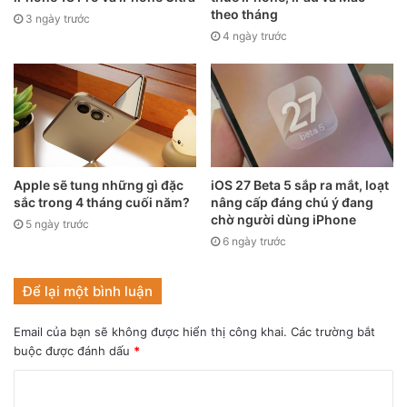
theo tháng
cấp liên quan đến tác động đáng ngờ khiến Apple tự tin
3 ngày trước
4 ngày trước
hơn rằng đó thực sự là một vụ tai nạn ô tô.
Một nguồn thạo tin ẩn danh cho biết thời điểm công bố,
triển khai ứng dụng mới có thể thay đổi, hoặc Apple có
thể chọn cách không công bố. Người phát ngôn của
Apple từ chối bình luận về thông tin mà WSJ đăng tải.
Apple sẽ tung những gì đặc
iOS 27 Beta 5 sắp ra mắt, loạt
sắc trong 4 tháng cuối năm?
nâng cấp đáng chú ý đang
chờ người dùng iPhone
5 ngày trước
6 ngày trước
Để lại một bình luận
Email của bạn sẽ không được hiển thị công khai.
Các trường bắt
buộc được đánh dấu
*