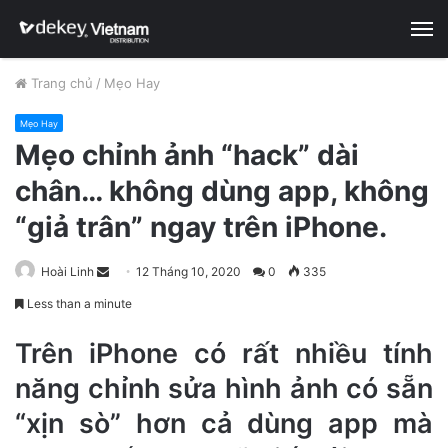
M
Trang chủ
/
Mẹo Hay
Mẹo Hay
Mẹo chỉnh ảnh “hack” dài
chân… không dùng app, không
“giả trân” ngay trên iPhone.
Hoài Linh
S
12 Tháng 10, 2020
0
335
e
Less than a minute
n
d
Trên iPhone có rất nhiều tính
a
năng chỉnh sửa hình ảnh có sẵn
n
“xịn sò” hơn cả dùng app mà
e
m