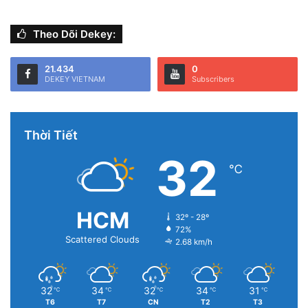
Sửa ở góc trên cùng bên tay phải.
Theo Dõi Dekey:
21.434
0
DEKEY VIETNAM
Subscribers
Thời Tiết
32
℃
HCM
32º - 28º
72%
Scattered Clouds
2.68 km/h
32
34
32
34
31
℃
℃
℃
℃
℃
T6
T7
CN
T2
T3