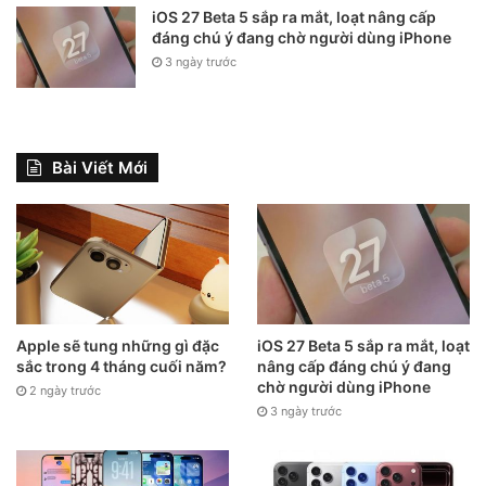
iOS 27 Beta 5 sắp ra mắt, loạt nâng cấp
đáng chú ý đang chờ người dùng iPhone
3 ngày trước
Lúc này màn hình sẽ chuyển qua giao diện sửa ảnh trên
iPhone. Ở dưới thanh công cụ hãy chọn phần hình vuông
Bài Viết Mới
có mũi tên. Kế tiếp là chọn vào hình tam giác có đường kẻ ở
giữa để tùy chọn kéo dài ảnh.
Lúc này hãy tùy chỉnh kéo thông số trên màn hình để phù
hợp với chiều dài mà bạn muốn hack.
Apple sẽ tung những gì đặc
iOS 27 Beta 5 sắp ra mắt, loạt
sắc trong 4 tháng cuối năm?
nâng cấp đáng chú ý đang
chờ người dùng iPhone
2 ngày trước
3 ngày trước