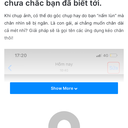
chưa chắc bạn đã biết tới.
a
i
Khi chụp ảnh, có thể do góc chụp hay do bạn “nấm lùn” mà
l
chân nhìn sẽ bị ngắn. Là con gái, ai chẳng muốn chân dài
cả mét nhỉ? Giải pháp sẽ là gọi tên các ứng dụng kéo chân
thôi!
Show More