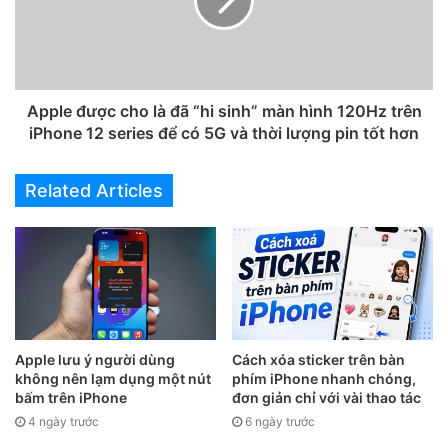
Apple được cho là đã “hi sinh” màn hình 120Hz trên
iPhone 12 series để có 5G và thời lượng pin tốt hơn
Related Articles
Nhưng các ứng dụng kéo dài chân miễn phí mà mọi người
hay lựa chọn là BeautyPlus nay phải update lên premium
trả phí mới cho lưu các ảnh kéo dài chân. Rất chán
luôn! Nếu bạn đang phân vân không biết phải chuyển qua
app nào thì bật mí với bạn là iPhone có hỗ trợ kéo dài chân
free trong phần chỉnh sửa hình ảnh đó nha.
Apple lưu ý người dùng
Cách xóa sticker trên bàn
không nên lạm dụng một nút
phím iPhone nhanh chóng,
bấm trên iPhone
đơn giản chỉ với vài thao tác
4 ngày trước
6 ngày trước