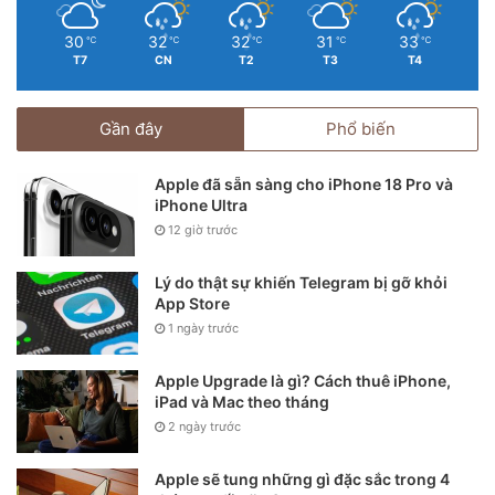
30
32
32
31
33
℃
℃
℃
℃
℃
T7
CN
T2
T3
T4
Gần đây
Phổ biến
Apple đã sẵn sàng cho iPhone 18 Pro và
iPhone Ultra
12 giờ trước
Thông số kỹ thuật và phần
Lý do thật sự khiến Telegram bị gỡ khỏi
App Store
mềm
1 ngày trước
Vì đều là những chiếc flagship tốt nhất của OPPO và Apple
Apple Upgrade là gì? Cách thuê iPhone,
iPad và Mac theo tháng
ở thời điểm hiện tại nên cả hai điện thoại này đều sở hữu
2 ngày trước
cấu hình phần cứng cực kỳ cao cấp. Trong đó, OPPO Find
X5 Pro có chipset Qualcomm tốt nhất: Snapdragon 8 Gen 1,
Apple sẽ tung những gì đặc sắc trong 4
kết hợp với RAM lên tới 12GB và bộ nhớ trong 256GB trên