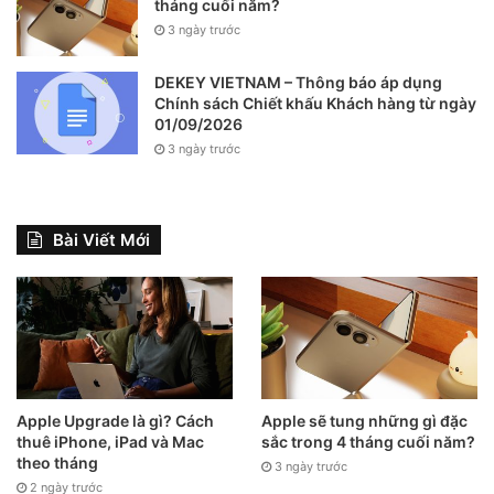
tháng cuối năm?
thị trường toàn cầu. Còn iPhone 13 Pro Max có chipset
3 ngày trước
Apple A15 Bionic kết hợp với RAM 6GB và bộ nhớ trong lên
đến 1TB.
DEKEY VIETNAM – Thông báo áp dụng
Chính sách Chiết khấu Khách hàng từ ngày
01/09/2026
3 ngày trước
Bài Viết Mới
Apple Upgrade là gì? Cách
Apple sẽ tung những gì đặc
thuê iPhone, iPad và Mac
sắc trong 4 tháng cuối năm?
theo tháng
3 ngày trước
2 ngày trước