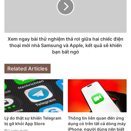
Xem ngay bài thử nghiệm thả rơi giữa hai chiếc điện
thoại mới nhà Samsung và Apple, kết quả sẽ khiến
bạn bất ngờ
Thiết kế lấy cảm hứng từ tàu vũ trụ này của Find X5 Pro
trông rất độc đáo và hấp dẫn hơn, nhưng iPhone 13 Pro
Related Articles
Max lại có chất lượng hoàn thiện vượt trội. Kính của điện
thoại này được bảo vệ bởi Ceramic Shield chắc chắn và
khung được làm bằng thép không gỉ. Hơn nữa, di động
Apple có khả năng chống thấm nước sâu tới 6 mét nhờ
chứng nhận IP68. Find X5 Pro cũng có chứng nhận IP68,
nhưng nó chỉ có khả năng “lặn” ở độ sâu tối đa là 1.5 mét
Lý do thật sự khiến Telegram
Thông tin liên quan đến ứng
dưới nước.
bị gỡ khỏi App Store
dụng có trên tất cả dòng máy
iPhone, người dùng nên biết
1 ngày trước