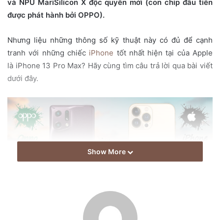
và NPU MariSilicon X độc quyền mới (con chip đầu tiên
a
được phát hành bởi OPPO).
i
l
Nhưng liệu những thông số kỹ thuật này có đủ để cạnh
tranh với những chiếc
iPhone
tốt nhất hiện tại của Apple
là iPhone 13 Pro Max? Hãy cùng tìm câu trả lời qua bài viết
dưới đây.
Show More