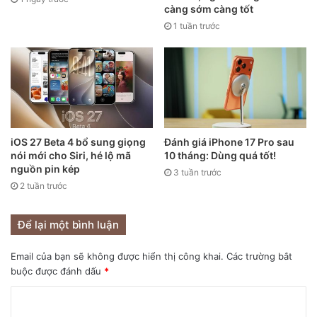
càng sớm càng tốt
1 tuần trước
iOS 27 Beta 4 bổ sung giọng
Đánh giá iPhone 17 Pro sau
nói mới cho Siri, hé lộ mã
10 tháng: Dùng quá tốt!
nguồn pin kép
3 tuần trước
2 tuần trước
Để lại một bình luận
Màn hình
Email của bạn sẽ không được hiển thị công khai.
Các trường bắt
Trên lý thuyết, màn hình của OPPO Find X5 Pro trông cao
buộc được đánh dấu
*
cấp hơn so với iPhone 13 Pro Max. Đây là một tấm nền
AMOLED có thể hiển thị tới một tỷ màu, hỗ trợ công nghệ