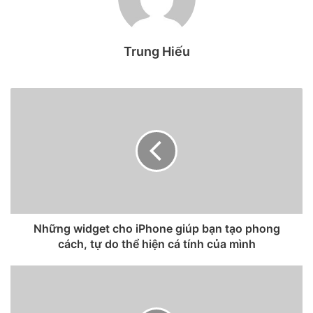
Thiết kế
Thiết kế của iPhone là biểu tượng và nó tạo nên xu hướng,
Trung Hiếu
nhưng chắc chắn là OPPO Find X5 Pro sẽ được lòng người
dùng hơn khi đặt hai chiếc điện thoại này cạnh nhau. Mẫu
flagship mới nhất của OPPO được chế tạo bằng thân gốm
được làm thủ công ở 1000°C và đi kèm những đường cong
quyến rũ, bao gồm mặt sau được thiết kế liền mạch không
thể chê vào đâu được mà bạn không thể tìm thấy trên bất
kỳ điện thoại nào khác.
Những widget cho iPhone giúp bạn tạo phong
cách, tự do thể hiện cá tính của mình