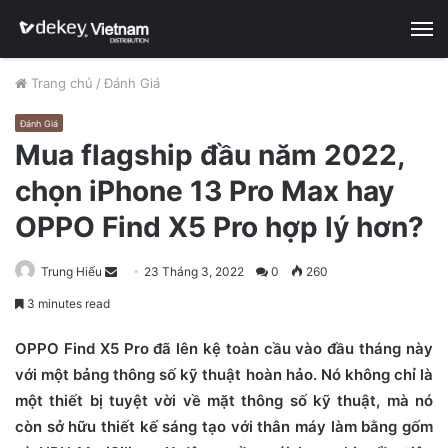
M
Trang chủ
/
Đánh Giá
Đánh Giá
Mua flagship đầu năm 2022,
chọn iPhone 13 Pro Max hay
OPPO Find X5 Pro hợp lý hơn?
Trung Hiếu
S
23 Tháng 3, 2022
0
260
e
3 minutes read
n
d
OPPO Find X5 Pro đã lên kệ toàn cầu vào đầu tháng này
a
với một bảng thông số kỹ thuật hoàn hảo. Nó không chỉ là
n
một thiết bị tuyệt vời về mặt thông số kỹ thuật, mà nó
e
còn sở hữu thiết kế sáng tạo với thân máy làm bằng gốm
m