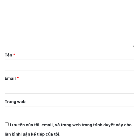
LTPO 2.0 cho phép tốc độ làm mới thích ứng từ 1 đến
120Hz, độ phân giải Quad-HD+ (1,440 x 3,216 pixel), đạt
chứng nhận HDR10+ và độ sáng tối đa lên đến 1,300 nits.
Tên
*
Email
*
Trang web
Lưu tên của tôi, email, và trang web trong trình duyệt này cho
lần bình luận kế tiếp của tôi.