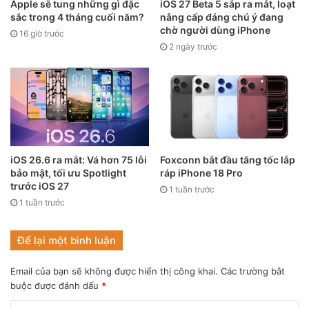
Apple sẽ tung những gì đặc
iOS 27 Beta 5 sắp ra mắt, loạt
sắc trong 4 tháng cuối năm?
nâng cấp đáng chú ý đang
chờ người dùng iPhone
16 giờ trước
2 ngày trước
iOS 26.6 ra mắt: Vá hơn 75 lỗi
Foxconn bắt đầu tăng tốc lắp
bảo mật, tối ưu Spotlight
ráp iPhone 18 Pro
trước iOS 27
1 tuần trước
1 tuần trước
Khối lượng công việc phải thực hiện sẽ giảm xuống
Để lại một bình luận
đáng kể và bạn có thể tận dụng nguồn lực thời
gian
để nghỉ ngơi tận hưởng hoặc làm những việc bạn
Email của bạn sẽ không được hiển thị công khai.
Các trường bắt
thích bởi hệ thống tự động hoá đã giúp tối ưu hoá mọi
buộc được đánh dấu
*
hành động, thời gian khi xử lý công việc.