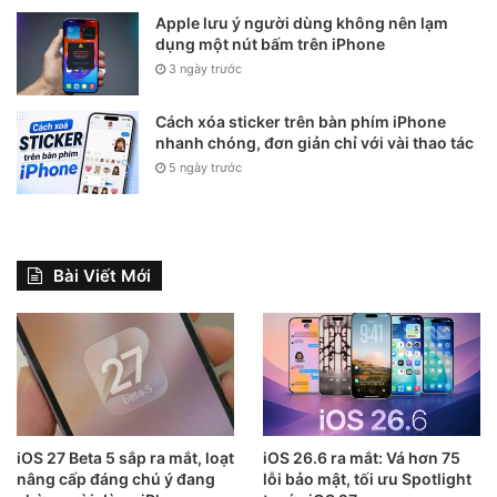
Apple lưu ý người dùng không nên lạm
hàng tháng rất nhiều.
dụng một nút bấm trên iPhone
3 ngày trước
Cách xóa sticker trên bàn phím iPhone
nhanh chóng, đơn giản chỉ với vài thao tác
5 ngày trước
Bài Viết Mới
Ánh sáng thông minh cho toàn căn
nhà
Hệ thống nhà thông minh sẽ giúp bạn các công việc như:
iOS 27 Beta 5 sắp ra mắt, loạt
iOS 26.6 ra mắt: Vá hơn 75
Hẹn giờ, lên lịch, bật hay tắt các thiết bị dù ở bất cứ nơi nào,
nâng cấp đáng chú ý đang
lỗi bảo mật, tối ưu Spotlight