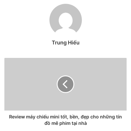
Smarthome hay nhà thông minh
là gì?
Nhà thông minh
là kiểu nhà được lắp đặt các thiết bị điện,
điện tử có thể được điều khiển hoặc tự động hoá hoặc bán
tự động. Nó thay thế con người trong việc thực hiện một
Trung Hiếu
hoặc một số thao tác quản lý, điều khiển tự động. Hệ thống
điện tử này giao tiếp với người dùng thông qua bảng điện
tử đặt trong nhà, ứng dụng trên điện thoại di động, máy
tính bảng hoặc một giao diện web vô cùng tiện lợi.
Review máy chiếu mini tốt, bền, đẹp cho những tín
đồ mê phim tại nhà