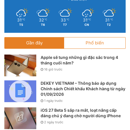
31
32
33
31
31
℃
℃
℃
℃
℃
T5
T6
T7
CN
T2
Gần đây
Phổ biến
Apple sẽ tung những gì đặc sắc trong 4
tháng cuối năm?
16 giờ trước
Những chức năng cơ bản của
Smarthome
DEKEY VIETNAM – Thông báo áp dụng
Chính sách Chiết khấu Khách hàng từ ngày
01/09/2026
Tiết kiệm năng lượng
1 ngày trước
Bằng cách theo dõi hệ thống máy lạnh, sưởi và điện nước
iOS 27 Beta 5 sắp ra mắt, loạt nâng cấp
trong nhà của bạn và có thể tắt chúng khi không sử dụng
đáng chú ý đang chờ người dùng iPhone
đến hay ra ngoài nhưng quên tắt các thiết bị điện thì chúng
2 ngày trước
đã giúp bạn tiết kiệm năng lượng và ngân sách để chi trả