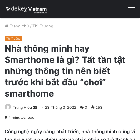
M
Trang chủ
/
Thị Trường
Thị Trường
Nhà thông minh hay
Smarthome là gì? Tất tần tật
những thông tin nên biết
trước khi bắt đầu “chơi”
smarthome
Trung Hiếu
S
23 Tháng 3, 2022
0
253
e
4 minutes read
n
d
Công nghệ ngày càng phát triển, nhà thông minh cũng vì
a
thế mà xuất hiện nhiều hơn và chắc chắn sẽ trở thành xu