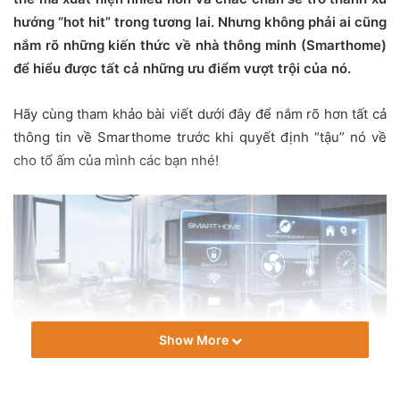
n
hướng “hot hit” trong tương lai. Nhưng không phải ai cũng
e
nắm rõ những kiến thức về nhà thông minh (Smarthome)
m
để hiểu được tất cả những ưu điểm vượt trội của nó.
a
i
Hãy cùng tham khảo bài viết dưới đây để nắm rõ hơn tất cả
l
thông tin về Smarthome trước khi quyết định “tậu” nó về
cho tổ ấm của mình các bạn nhé!
Show More