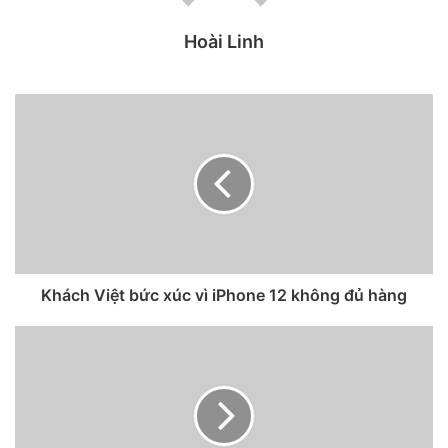
Tại Việt Nam, kể từ đầu tháng 11, hộp mới của iPhone 11,
Hoài Linh
iPhone XR, iPhone SE 2020 đều chỉ có cáp sạc và máy. Các
nhà bán lẻ bán song song cả dòng máy mới và máy cũ cho
đến khi máy cũ hết hàng.
Về giá bán, không có sự chênh lệch giữa dòng iPhone cũ và
máy có hộp mới. Tuy nhiên, nhiều nhà bán lẻ tung ra
chương trình giảm giá bán phụ kiện, hoặc tặng gói phụ kiện
gồm tai nghe EarPods và củ sạc chính hãng của Apple cho
khách mua dòng iPhone mới.
Khách Việt bức xúc vì iPhone 12 không đủ hàng
Do là dòng sản phẩm mới hơn, lại được nhà bán lẻ khuyến
mại mua phụ kiện, nên FPT Shop cho biết, khách không
phàn nàn gì về hộp mới không có củ sạc và tai nghe.
Bên cạnh khuyến mại, CellphoneS cho rằng, giá bán các
mẫu iPhone gần đây đều điều chỉnh giảm nên tâm lý khách