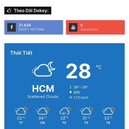
Theo Dõi Dekey:
21.434
0
DEKEY VIETNAM
Subscribers
Thời Tiết
28
℃
HCM
28º - 28º
89%
Scattered Clouds
1.73 km/h
33
34
32
31
33
℃
℃
℃
℃
℃
T7
CN
T2
T3
T4