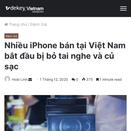
M
Trang chủ
/
Đánh Giá
Đánh Giá
Nhiều iPhone bán tại Việt Nam
bắt đầu bị bỏ tai nghe và củ
sạc
Hoài Linh
S
1 Tháng 12, 2020
0
375
1 minute read
e
n
d
a
n
e
m