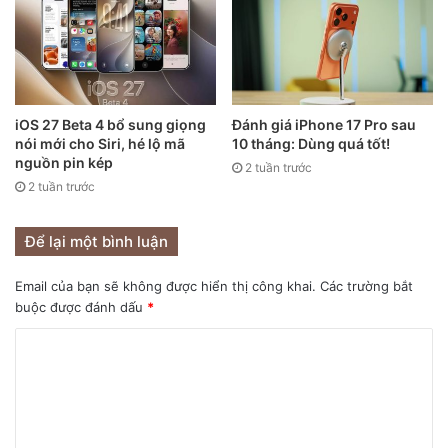
trước, nên nhiều người không xài các phụ kiện trong hộp
máy, tạo lãng phí. Việc cắt giảm phụ kiện giúp giảm khí thải
carbon, giảm việc khai thác và sử dụng vật liệu quý.
Hộp máy nhỏ hơn giúp vận chuyển được nhiều hơn, hạn
iOS 27 Beta 4 bổ sung giọng
Đánh giá iPhone 17 Pro sau
chế số chuyến di chuyển của phương tiện.
nói mới cho Siri, hé lộ mã
10 tháng: Dùng quá tốt!
nguồn pin kép
2 tuần trước
Hiện nay trên thị trường có bán củ sạc riêng cho iPhone 12
2 tuần trước
với giá từ 400 ngàn đồng trở lên, có sản phẩm trên 1 triệu
đồng. Tai nghe cho iPhone cũng tầm giá tương tự.
Để lại một bình luận
Email của bạn sẽ không được hiển thị công khai.
Các trường bắt
buộc được đánh dấu
*