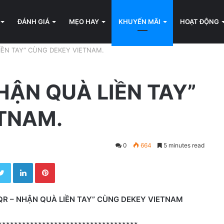
ĐÁNH GIÁ
MẸO HAY
KHUYẾN MÃI
HOẠT ĐỘNG
IỀN TAY” CÙNG DEKEY VIETNAM.
HẬN QUÀ LIỀN TAY”
TNAM.
0
664
5 minutes read
Twitter
LinkedIn
Pinterest
R – NHẬN QUÀ LIỀN TAY” CÙNG DEKEY VIETNAM