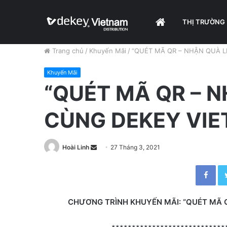
HOME
THỊ TRƯỜNG
Trang chủ
/
Khuyến Mãi
/
“QUÉT MÃ QR – NHẬN QUÀ L
Khuyến Mãi
“QUÉT MÃ QR – N
CÙNG DEKEY VIE
Hoài Linh
S
27 Tháng 3, 2021
e
Facebook
n
d
a
CHƯƠNG TRÌNH KHUYẾN MÃI: “QUÉT MÃ Q
n
e