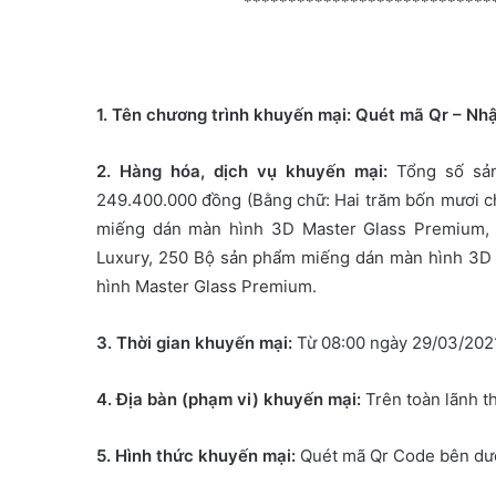
****************************
m
a
i
l
1. Tên chương trình khuyến mại: Quét mã Qr – Nhậ
2. Hàng hóa, dịch vụ
khuyến mại:
Tổng số sản
249.400.000 đồng (Bằng chữ: Hai trăm bốn mươi c
miếng dán màn hình 3D Master Glass Premium,
Luxury, 250 Bộ sản phẩm miếng dán màn hình 3D
hình Master Glass Premium.
3. Thời gian khuyến mại:
Từ 08:00 ngày 29/03/202
4. Địa bàn (phạm vi) khuyến mại:
Trên toàn lãnh t
5. Hình thức khuyến mại:
Quét mã Qr Code bên dướ