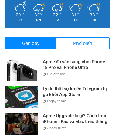
29
32
32
31
33
℃
℃
℃
℃
℃
T7
CN
T2
T3
T4
Gần đây
Phổ biến
Apple đã sẵn sàng cho iPhone
18 Pro và iPhone Ultra
11 giờ trước
Lý do thật sự khiến Telegram bị
gỡ khỏi App Store
1 ngày trước
Apple Upgrade là gì? Cách thuê
iPhone, iPad và Mac theo tháng
2 ngày trước