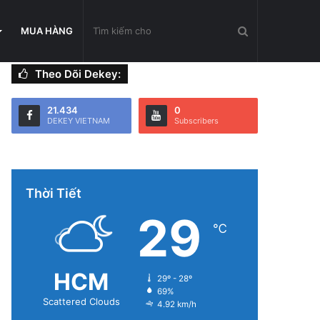
Tìm
MUA HÀNG
Theo Dõi Dekey:
kiếm
21.434
0
DEKEY VIETNAM
Subscribers
cho
Thời Tiết
29
℃
HCM
29º - 28º
69%
Scattered Clouds
4.92 km/h